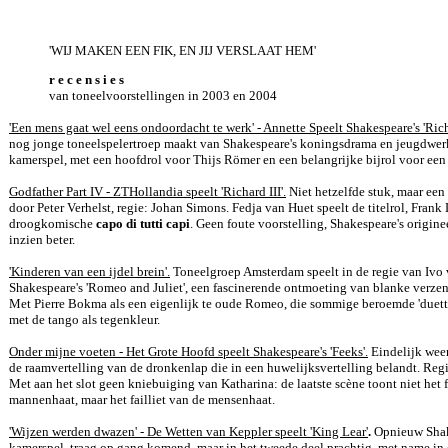
'WIJ MAKEN EEN FIK, EN JIJ VERSLAAT HEM'
r e c e n s i e s
van toneelvoorstellingen in 2003 en 2004
'Een mens gaat wel eens ondoordacht te werk' - Annette Speelt Shakespeare's 'Rich
nog jonge toneelspelertroep maakt van Shakespeare's koningsdrama en jeugdwer
kamerspel, met een hoofdrol voor Thijs Römer en een belangrijke bijrol voor een t
Godfather Part IV - ZTHollandia speelt 'Richard III'.
Niet hetzelfde stuk, maar een
door Peter Verhelst, regie: Johan Simons. Fedja van Huet speelt de titelrol, Frank
droogkomische
capo di tutti capi
. Geen foute voorstelling, Shakespeare's origine
inzien beter.
'Kinderen van een ijdel brein'.
Toneelgroep Amsterdam speelt in de regie van Ivo
Shakespeare's 'Romeo and Juliet', een fascinerende ontmoeting van blanke verzen
Met Pierre Bokma als een eigenlijk te oude Romeo, die sommige beroemde 'duetten
met de tango als tegenkleur.
Onder mijne voeten - Het Grote Hoofd speelt Shakespeare's 'Feeks'.
Eindelijk weer
de raamvertelling van de dronkenlap die in een huwelijksvertelling belandt. Reg
Met aan het slot geen kniebuiging van Katharina: de laatste scène toont niet het f
mannenhaat, maar het failliet van de mensenhaat.
'Wijzen werden dwazen' - De Wetten van Keppler speelt 'King Lear'
.
Opnieuw Shak
kamerspel, traag op gang komend, maar in het tweede deel prachtig, met name in