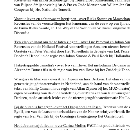
Kwartetten van Elmer Schönberger bij Toneelgroep Amsterdam, Familieg
van Biljana Srbljanovic bij Art & Pro en Oude Mensen van Willem Jan Ott
Couperus bij Het Nationale Toneel).
Vooruit leven en achterwaarts begrijpen - over Rieks Swarte en Maatschap
Recensies van de voorstellingen Het Panorama van de eeuw op een Ijmuid
de Firma Rieks Swarte, en The Way of the World van William Congreve d
Discordia.
'Een klap volstaat om me te laten zingen' - over Luc Perceval en Johan S
Recensies van de Holland Festival-voorstellingen Aars, een nieuwe bewer
Oresteia van Peter Verhelst door Het Toneelhuis in de regie van Luk Perce
Friedrich Hebbel in de regie van Johan Simons & Paul Koek bij Hollandia
Platgetrappelde camelia's - over Ivo van Hove.
Het melodrama De dame met
Alexandre Dumas fils in de regie van Ivo van Hove bij het Zuidelijk Tone
Wiseguys & Mariken - over Allan Zipson en Inèz Derksen.
Het elan van d
generatie jeugdtheatermakers in Nederland, aan de hand van de voorstell
tekst van Philip Osment in de regie van Allan Zipson bij het MUZ-theater
eigen bewerking van de oude vertelling over Marieken van Nieuwmeghen 
Derksen, mede-artistiek leider van de nieuwe jeugdtheaterformatie Het La
Bij de buren is het erger - over het Oranjehotel en Ibsen.
Recensie van de v
Eyolf, een van de laatste toneelstukken van de Noorse schrijver Henrik Ib
regie van Ivar Van Urk bij de Groningse theatergroep Het Oranjehotel.
Het debutantenjubileum - over Carina Molier.
FACT, het produktiehuis wa