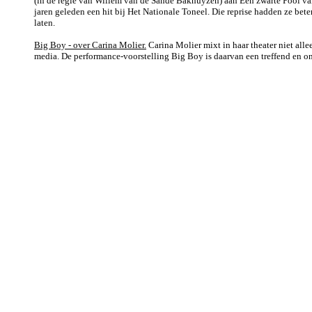
(in de regie van Willem van de Sande Bakhuyzen) aan Een zwarte Pool van
jaren geleden een hit bij Het Nationale Toneel. Die reprise hadden ze be
laten.
Big Boy - over Carina Molier.
Carina Molier mixt in haar theater niet all
media. De performance-voorstelling Big Boy is daarvan een treffend en o