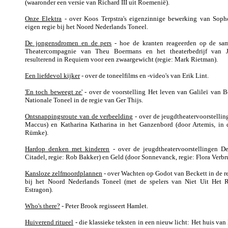
(waaronder een versie van Richard III uit Roemenië).
Onze Elektra
- over Koos Terpstra's eigenzinnige bewerking van Sophok
eigen regie bij het Noord Nederlands Toneel.
De jongensdromen en de pers
- hoe de kranten reageerden op de sa
Theatercompagnie van Theu Boermans en het theaterbedrijf van
resulterend in Requiem voor een zwaargewicht (regie: Mark Rietman).
Een liefdevol kijker
- over de toneelfilms en -video's van Erik Lint.
'En toch beweegt ze'
- over de voorstelling Het leven van Galileï van B
Nationale Toneel in de regie van Ger Thijs.
Ontsnappingsroute van de verbeelding
- over de jeugdtheatervoorstelli
Maccus) en Katharina Katharina in het Ganzenbord (door Artemis, in 
Rümke).
Hardop denken met kinderen
- over de jeugdtheatervoorstellingen D
Citadel, regie: Rob Bakker) en Geld (door Sonnevanck, regie: Flora Verbr
Kansloze zelfmoordplannen
- over Wachten op Godot van Beckett in de r
bij het Noord Nederlands Toneel (met de spelers van Niet Uit Het 
Estragon).
Who's there?
- Peter Brook regisseert Hamlet.
Huiverend ritueel
- die klassieke teksten in een nieuw licht: Het huis van