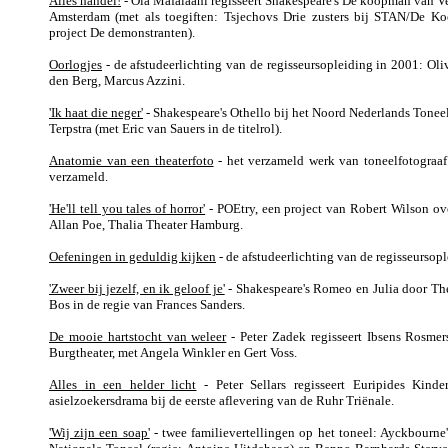
Alles handel!
- Ola Mafalaani regisseert Shakespeare's De koopman van V
Amsterdam (met als toegiften: Tsjechovs Drie zusters bij STAN/De Koe
project De demonstranten).
Oorlogjes
- de afstudeerlichting van de regisseursopleiding in 2001: Oliv
den Berg, Marcus Azzini.
'Ik haat die neger'
- Shakespeare's Othello bij het Noord Nederlands Toneel
Terpstra (met Eric van Sauers in de titelrol).
Anatomie van een theaterfoto
- het verzameld werk van toneelfotograa
verzameld.
'He'll tell you tales of horror'
- POEtry, een project van Robert Wilson ov
Allan Poe, Thalia Theater Hamburg.
Oefeningen in geduldig kijken
- de afstudeerlichting van de regisseursop
'Zweer bij jezelf, en ik geloof je'
- Shakespeare's Romeo en Julia door Th
Bos in de regie van Frances Sanders.
De mooie hartstocht van weleer
- Peter Zadek regisseert Ibsens Rosme
Burgtheater, met Angela Winkler en Gert Voss.
Alles in een helder licht
- Peter Sellars regisseert Euripides Kinde
asielzoekersdrama bij de eerste aflevering van de Ruhr Triënale.
'Wij zijn een soap'
- twee familievertellingen op het toneel: Ayckbourne