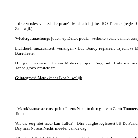
- drie versies van Shakespeare's Macbeth bij het RO Theater (regie: 
Zandwijk).
'Wiedergutmachungs-joden' op Duitse podia
- verkorte versie van het essa
Lichtheid, muzikaliteit, verlangen
- Luc Bondy regisseert Tsjechovs 
Burgtheater.
Het grote sterven
- Carina Moliers project Ruigoord II als multimed
Toneelgroep Amsterdam.
Geïntegreerd Marokkaans Ikea-huwelijk
- Marokkaanse acteurs spelen Ibsens Nora, in de regie van Gerrit Timmers
Toneel.
'Als uw oog niet meer kan huilen'
- Dirk Tanghe regisseert bij De Paar
Day naar Noréns Nacht, moeder van de dag.