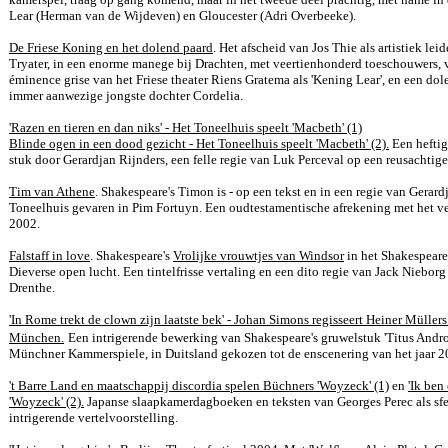
Lear (Herman van de Wijdeven) en Gloucester (Adri Overbeeke).
De Friese Koning en het dolend paard
. Het afscheid van Jos Thie als artistiek leid
Tryater, in een enorme manege bij Drachten, met veertienhonderd toeschouwers, 
éminence grise van het Friese theater Riens Gratema als 'Kening Lear', en een dol
immer aanwezige jongste dochter Cordelia.
'Razen en tieren en dan niks' - Het Toneelhuis speelt 'Macbeth' (1)
Blinde ogen in een dood gezicht - Het Toneelhuis speelt 'Macbeth' (2).
Een heftig
stuk door Gerardjan Rijnders, een felle regie van Luk Perceval op een reusachtige
Tim van Athene
. Shakespeare's Timon is - op een tekst en in een regie van Gerardj
Toneelhuis gevaren in Pim Fortuyn. Een oudtestamentische afrekening met het ver
2002.
Falstaff in love
. Shakespeare's
Vrolijke vrouwtjes van Windsor
in het Shakespeare-
Dieverse open lucht. Een tintelfrisse vertaling en een dito regie van Jack Nieborg
Drenthe.
'In Rome trekt de clown zijn laatste bek' - Johan Simons regisseert Heiner Müllers
München.
Een intrigerende bewerking van Shakespeare's gruwelstuk 'Titus Andro
Münchner Kammerspiele, in Duitsland gekozen tot de enscenering van het jaar 2
't Barre Land en maatschappij discordia spelen Büchners 'Woyzeck' (1)
en
'Ik ben
'Woyzeck' (2).
Japanse slaapkamerdagboeken en teksten van Georges Perec als sfe
intrigerende vertelvoorstelling.