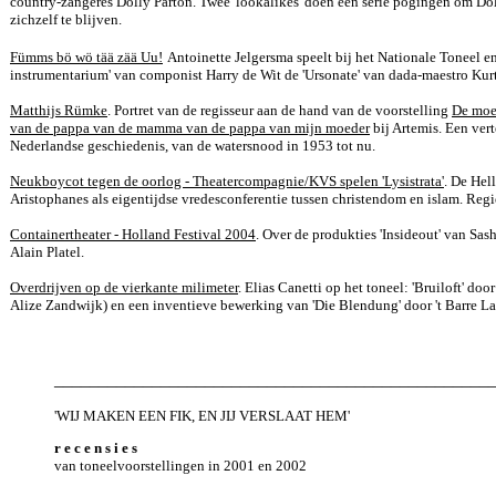
country-zangeres Dolly Parton. Twee 'lookalikes' doen een serie pogingen om Do
zichzelf te blijven.
Fümms bö wö tää zää Uu!
Antoinette Jelgersma speelt bij het Nationale Toneel en 
instrumentarium' van componist Harry de Wit de 'Ursonate' van dada-maestro Kurt
Matthijs Rümke
. Portret van de regisseur aan de hand van de voorstelling
De moe
van de pappa van de mamma van de pappa van mijn moeder
bij Artemis. Een vert
Nederlandse geschiedenis, van de watersnood in 1953 tot nu.
Neukboycot tegen de oorlog - Theatercompagnie/KVS spelen 'Lysistrata'
. De Hel
Aristophanes als eigentijdse vredesconferentie tussen christendom en islam. Reg
Containertheater - Holland Festival 2004
. Over de produkties 'Insideout' van Sas
Alain Platel.
Overdrijven op de vierkante milimeter
. Elias Canetti op het toneel: 'Bruiloft' doo
Alize Zandwijk) en een inventieve bewerking van 'Die Blendung' door 't Barre L
_________________________________________________
'WIJ MAKEN EEN FIK, EN JIJ VERSLAAT HEM'
r e c e n s i e s
van toneelvoorstellingen in 2001 en 2002