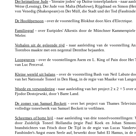
Der heimatlose Jude
- 'literaire joden' op Duitse toneelplanken - naar aa
Weise (Lessing), Der Jude von Malta (Marlowe), Rijgdraad en Simon (He
von Venedig (Shakespeare) en Der Müll, die Stadt und der Tod (Fassbinder
De Hoofdpersoon
- over de voorstelling Blokhut door Alex d'Electrique.
Familiegraf
- over Euripides' Alkestis door de Münchner Kammerspiele 
Wieler.
Verhalen uit de geleende tijd
- naar aanleiding van de voorstelling A
Torenbos maakte met een negental Drenthse bejaarden.
Loopgraven
- over de voorstellingen Asem en L. King of Pain door Het 
van Luc Perceval.
Kleine wereld uit balans
- over de voorstelling Bash van Neil Labute do
van het Nationale Toneel in Den Haag, in de regie van Maaike van Lange
Woede en verwondering
- naar aanleiding van het project 2 x 2 = 5 over 
Fjodor Dostojewski, door 't Barre Land.
De zomer van Samuel Beckett
- over het project van Thames Televis
volledige toneelwerk van Samuel Beckett te verfilmen.
Scheermes of botte bijl
- naar aanleiding van drie toneelvoorstellingen
door Zuidelijk Toneel Hollandia (regie Paul Koek en Johan Simon
brandstichters van Frisch door De Tijd in de regie van Lucas Vandervo
Fassbinder's Angst essen Seele auf, bewerkt door Sabri El Hamus, in de