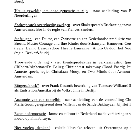
Boer).
'Het is geweldig om onze generatie te zijn'
- naar aanleiding van 
Noorderlingen.
Shakespeare's overvloedig zwelgen
- over Shakespeare's Driekoningenavo
Amsterdamse Bos in de regie van Frances Sanders.
Stofzuigen
- een Duitse, een Zwitserse en een Nederlandse produktie van
Brecht: Mutter Courage und ihre Kinder door Schauspiel Hannover; Cerc
(regie: Benno Besson) door Théâtre Lausanne); Arturo Ui door het No
(regie: Becker&Studt).
Troostende ordening
- vier theaterprodukties in verkiezingstijd (ja
(Hilhorst/Alphenaar/De Balie); Chinindrest takeaway (Dood Paard); Pe
Annette speelt, regie: Christiaan Mooy; en Two Minds door Aernou
Amsterdam.
Bürgerschreck?
- over Frank Castorfs bewerking van Tenessee Williams' 
als Endstation Amerika bij de Volksbühne in Berlijn.
Anatomie van een toneelhit
- naar aanleiding van de voorstelling Cl
Maria Goos, geregisseerd door Willem van de Sande Bakhuyzen, bij Het T
Rancunedemocratie
- kunst en cultuur in Nederland na de verkiezingen 
moord op Pim Fortuyn.
Niet voelen, denken!
- enkele klassieke teksten uit Oosteuropa op 