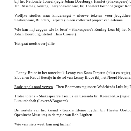
bij het Nationale Toneel (regie Johan Doesburg); Hamlet (Shakespeare) bi
Jan Ritsema); Koning Lear (Shakespeare) bij Theater Oostpool (regie: Rob
Vrolijke studies naar kinderangst
- nieuwe teksten voor jeugdtheat
Shakespeare, Rijnders, Terpstra) in een collectief project van Artemis.
'Wie kan mij zeggen wie ik ben?'
- Shakespeare's Koning Lear bij het Na
Johan Doesburg, titelrol: Hans Croiset).
'Het gaat nooit over jullie'
- Lenny Bruce in het toneelstuk Lenny van Koos Terpstra (tekst en regie)
Sibbel en Raoul Heertje in de rol van Lenny Bruce (bij het Noord Nederla
Rode tepels rood verven
- Theu Boermans regisseert Wedekinds Lulu bij
Trotse torens
- Shakespeare's Troilus en Cressida bij Keesen&Co (regie:
Lumumbabah (Lavern&Bogaerts).
De wortels van het kwaad
- Gorki's Kleine luyden bij Theater Oostpo
Openlucht Museum) in de regie van Rob Ligthert.
'Wie van niets weet, kan nog lachen'