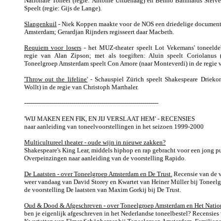
Nationale Toneel (regie: Antoine Uitdehaag) en Benno Barnhards Sterve
Speelt (regie: Gijs de Lange).
Slangenkuil
- Niek Koppen maakte voor de NOS een driedelige document
Amsterdam; Gerardjan Rijnders regisseert daar Macbeth.
Requiem voor losers
- het MUZ-theater speelt Lot Vekemans' toneelde
regie van Alan Zipson; met als toegiften: Aluin speelt Coriolanus (
Toneelgroep Amsterdam speelt Con Amore (naar Monteverdi) in de regie 
'Throw out the lifeline'
- Schauspiel Zürich speelt Shakespeare Drieko
Wollt) in de regie van Christoph Marthaler.
--------------------------------------------------------------------
'WIJ MAKEN EEN FIK, EN JIJ VERSLAAT HEM'
- RECENSIES
naar aanleiding van toneelvoorstellingen in het seizoen 1999-2000
Multicultureel theater - oude wijn in nieuwe zakken?
Shakespeare's King Lear, middels hiphop en rap gebracht voor een jong p
Overpeinzingen naar aanleiding van de voorstelling Rapido.
De Laatsten - over Toneelgroep Amsterdam en De Trust.
Recensie van de 
weer vandaag van David Storey en Kwartet van Heiner Müller bij Toneel
de voorstelling De laatsten van Maxim Gorkij bij De Trust.
Oud & Dood & Afgeschreven - over Toneelgroep Amsterdam en Het Nation
ben je eigenlijk afgeschreven in het Nederlandse toneelbestel? Recensies