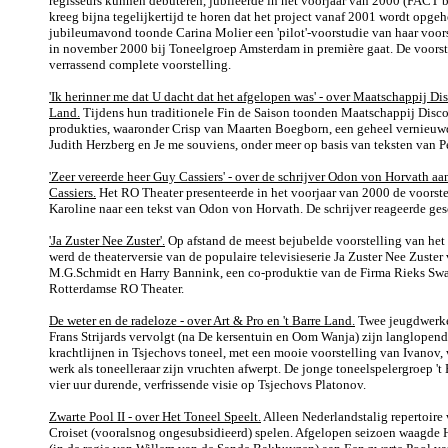
regisseurs kunnen debuteren, jubileerde in het voorjaar van 2000 (FACT be
kreeg bijna tegelijkertijd te horen dat het project vanaf 2001 wordt opge
jubileumavond toonde Carina Molier een 'pilot'-voorstudie van haar voor
in november 2000 bij Toneelgroep Amsterdam in première gaat. De voorst
verrassend complete voorstelling.
'Ik herinner me dat U dacht dat het afgelopen was' - over Maatschappij Dis
Land.
Tijdens hun traditionele Fin de Saison toonden Maatschappij Disco
produkties, waaronder Crisp van Maarten Boegborn, een geheel vernieuwd
Judith Herzberg en Je me souviens, onder meer op basis van teksten van P
'Zeer vereerde heer Guy Cassiers' - over de schrijver Odon von Horvath aa
Cassiers.
Het RO Theater presenteerde in het voorjaar van 2000 de voorste
Karoline naar een tekst van Odon von Horvath. De schrijver reageerde ge
'Ja Zuster Nee Zuster'.
Op afstand de meest bejubelde voorstelling van he
werd de theaterversie van de populaire televisieserie Ja Zuster Nee Zuster
M.G.Schmidt en Harry Bannink, een co-produktie van de Firma Rieks Swa
Rotterdamse RO Theater.
De weter en de radeloze - over Art & Pro en 't Barre Land.
Twee jeugdwerke
Frans Strijards vervolgt (na De kersentuin en Oom Wanja) zijn langlopen
krachtlijnen in Tsjechovs toneel, met een mooie voorstelling van Ivanov, 
werk als toneelleraar zijn vruchten afwerpt. De jonge toneelspelergroep 't
vier uur durende, verfrissende visie op Tsjechovs Platonov.
Zwarte Pool II - over Het Toneel Speelt.
Alleen Nederlandstalig repertoire
Croiset (vooralsnog ongesubsidieerd) spelen. Afgelopen seizoen waagde H