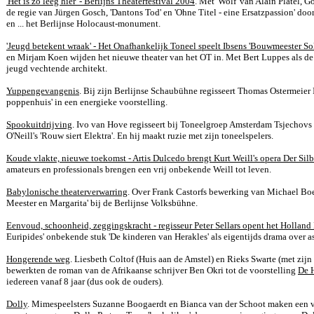
'Het is zo leeg hier' - Berlijns Theaterfestival 2004
. Met 'Wolf' van Alain Platel, G
de regie van Jürgen Gosch, 'Dantons Tod' en 'Ohne Titel - eine Ersatzpassion' do
en ... het Berlijnse Holocaust-monument.
'Jeugd betekent wraak' - Het Onafhankelijk Toneel speelt Ibsens 'Bouwmeester So
en Mirjam Koen wijden het nieuwe theater van het OT in. Met Bert Luppes als d
jeugd vechtende architekt.
Yuppengevangenis
. Bij zijn Berlijnse Schaubühne regisseert Thomas Ostermeier I
poppenhuis' in een energieke voorstelling.
Spookuitdrijving
. Ivo van Hove regisseert bij Toneelgroep Amsterdam Tsjechovs '
O'Neill's 'Rouw siert Elektra'. En hij maakt ruzie met zijn toneelspelers.
Koude vlakte, nieuwe toekomst - Artis Dulcedo brengt Kurt Weill's opera Der Silb
amateurs en professionals brengen een vrij onbekende Weill tot leven.
Babylonische theaterverwarring
. Over Frank Castorfs bewerking van Michael Bo
Meester en Margarita' bij de Berlijnse Volksbühne.
Eenvoud, schoonheid, zeggingskracht - regisseur Peter Sellars opent het Holland
Euripides' onbekende stuk 'De kinderen van Herakles' als eigentijds drama over a
Hongerende weg
. Liesbeth Coltof (Huis aan de Amstel) en Rieks Swarte (met zijn
bewerkten de roman van de Afrikaanse schrijver Ben Okri tot de voorstelling
De 
iedereen vanaf 8 jaar (dus ook de ouders).
Dolly
. Mimespeelsters Suzanne Boogaerdt en Bianca van der Schoot maken een v