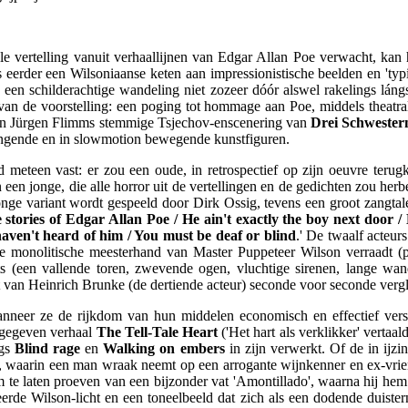
ale vertelling vanuit verhaallijnen van Edgar Allan Poe verwacht, ka
s eerder een Wilsoniaanse keten aan impressionistische beelden en 'ty
een schilderachtige wandeling niet zozeer dóór alswel rakelings láng
van de voorstelling: een poging tot hommage aan Poe, middels theatrale
 in Jürgen Flimms stemmige Tsjechov-enscenering van
Drei Schwester
zingende en in slowmotion bewegende kunstfiguren.
meteen vast: er zou een oude, in retrospectief op zijn oeuvre teru
en jonge, die alle horror uit de vertellingen en de gedichten zou herb
nge variant wordt gespeeld door Dirk Ossig, tevens een groot zangtal
 stories of Edgar Allan Poe / He ain't exactly the boy next door / H
haven't heard of him / You must be deaf or blind
.' De twaalf acteur
de monolitische meesterhand van Master Puppeteer Wilson verraadt (pij
s (een vallende toren, zwevende ogen, vluchtige sirenen, lange wan
cht van Heinrich Brunke (de dertiende acteur) seconde voor seconde vergl
nneer ze de rijkdom van hun middelen economisch en effectief versni
mgegeven verhaal
The Tell-Tale Heart
('Het hart als verklikker' vertaa
ngs
Blind rage
en
Walking on embers
in zijn verwerkt. Of de in ij
, waarin een man wraak neemt op een arrogante wijnkenner en ex-vrie
m te laten proeven van een bijzonder vat 'Amontillado', waarna hij hem 
eerde Wilson-licht en een toneelbeeld dat zich als een dodende duister