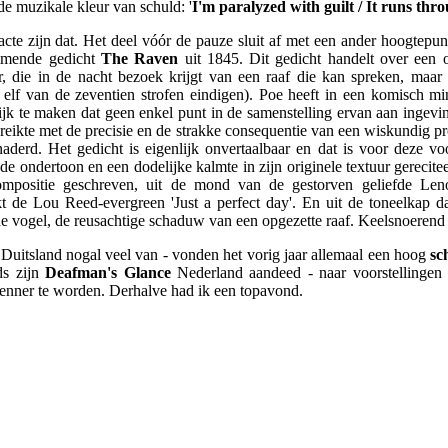
de muzikale kleur van schuld: '
I'm paralyzed with guilt / It runs thr
te zijn dat. Het deel vóór de pauze sluit af met een ander hoogtepun
emmende gedicht
The Raven
uit 1845. Dit gedicht handelt over een 
r, die in de nacht bezoek krijgt van een raaf die kan spreken, maar 
lf van de zeventien strofen eindigen). Poe heeft in een komisch m
ijk te maken dat geen enkel punt in de samenstelling ervan aan ingeving 
ereikte met de precisie en de strakke consequentie van een wiskundig 
aderd. Het gedicht is eigenlijk onvertaalbaar en dat is voor deze vo
nde ondertoon en een dodelijke kalmte in zijn originele textuur gereci
lcompositie geschreven, uit de mond van de gestorven geliefde Le
kt de Lou Reed-evergreen 'Just a perfect day'. En uit de toneelkap d
 vogel, de reusachtige schaduw van een opgezette raaf. Keelsnoerend
n Duitsland nogal veel van - vonden het vorig jaar allemaal een hoog
sc
nds zijn
Deafman's Glance
Nederland aandeed - naar voorstellinge
enner te worden. Derhalve had ik een topavond.