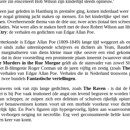
ekere zin ensceneert Bob Wilson zijn kindertijd steeds opnieuw.'
e een jaar geleden in Hamburg in première ging, komen inderdaad weer d
ie nogal grimmig jacht maken op mensen. En het kinderlijke spel met 
n. Overheersende thema van de drie uur, twee actes (totaal tien scènes
iaties. Wat weer alles te maken heeft met de door Robert Wilson aan l
try
: de verhalen en gedichten van Edgar Allan Poe.
 letterkunde is Edgar Allan Poe (1809-1849) lange tijd weggezet als 
ar sinds zulke uiteenlopende schrijvers en dichters als Yeats, Baud
t marginaliseren van diens kleine maar rijke oeuvre een eind gekome
 dat in deze voorstelling een prominente plaats inneemt (waarover str
e Murders in the Rue Morgue
geldt als de stamvader van zowel Sh
t B-filmgenie Roger Corman uit de jaren vijftig en zestig (zoals
The
e verhalen van Edgar Allan Poe. Verhalen die in Nederland trouwens
in twee bundels
Fantastische vertellingen
.
rouwens ook van zijn lange gedichten, zoals
The Raven
- is dat de 
er is bij Poe vaak irrationeel (de angst om levend begraven te worden 
 hun schepper, ze zuipen zich een delirium of schuiven rijkelijk opiu
ieve benauwenissen komen voort uit een morbide voorkeur voor dich
ijk lijkt. En Poe's figuren zijn hypergevoelig, lijden aan waanvoors
verborgen neiging tot necrofilie. Erg veel geconsumeerde liefde komt
een keer van komt.