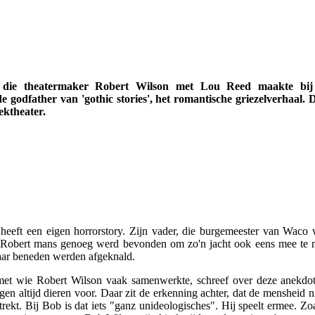
a' die theatermaker Robert Wilson met Lou Reed maakte bij
e godfather van 'gothic stories', het romantische griezelverhaal. D
ktheater.
eeft een eigen horrorstory. Zijn vader, die burgemeester van Waco 
e Robert mans genoeg werd bevonden om zo'n jacht ook eens mee te ma
daar beneden werden afgeknald.
 met wie Robert Wilson vaak samenwerkte, schreef over deze anekdo
en altijd dieren voor. Daar zit de erkenning achter, dat de mensheid ni
trekt. Bij Bob is dat iets "ganz unideologisches". Hij speelt ermee. Zo