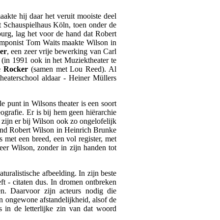
akte hij daar het veruit mooiste deel
et Schauspielhaus Köln, toen onder de
urg, lag het voor de hand dat Robert
omponist Tom Waits maakte Wilson in
er
, een zeer vrije bewerking van Carl
t (in 1991 ook in het Muziektheater te
 Rocker
(samen met Lou Reed). Al
heaterschool aldaar - Heiner Müllers
e punt in Wilsons theater is een soort
eografie. Er is bij hem geen hiërarchie
zijn er bij Wilson ook zo ongelofelijk
 vond Robert Wilson in Heinrich Brunke
 met een breed, een vol register, met
eer Wilson, zonder in zijn handen tot
uralistische afbeelding. In zijn beste
ft - citaten dus. In dromen ontbreken
n. Daarvoor zijn acteurs nodig die
n ongewone afstandelijkheid, alsof de
 in de letterlijke zin van dat woord