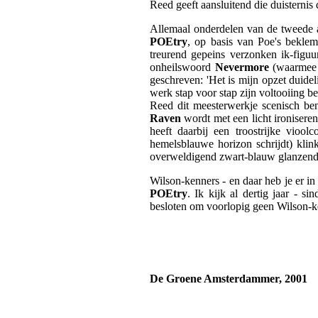
Reed geeft aansluitend die duisternis 
Allemaal onderdelen van de tweede ac
POEtry
, op basis van Poe's bekl
treurend gepeins verzonken ik-figuu
onheilswoord
Nevermore
(waarmee e
geschreven: 'Het is mijn opzet duidel
werk stap voor stap zijn voltooiing b
Reed dit meesterwerkje scenisch ben
Raven
wordt met een licht ironisere
heeft daarbij een troostrijke vioo
hemelsblauwe horizon schrijdt) klin
overweldigend zwart-blauw glanzende
Wilson-kenners - en daar heb je er i
POEtry
. Ik kijk al dertig jaar - si
besloten om voorlopig geen Wilson-k
De Groene Amsterdammer, 2001