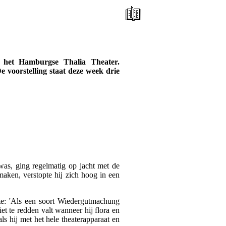
 het Hamburgse Thalia Theater.
e voorstelling staat deze week drie
was, ging regelmatig op jacht met de
ken, verstopte hij zich hoog in een
te: 'Als een soort Wiedergutmachung
et te redden valt wanneer hij flora en
als hij met het hele theaterapparaat en