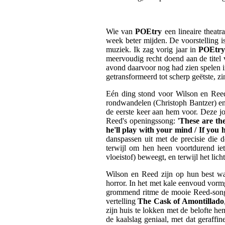
Wie van
POEtry
een lineaire theatr
week beter mijden. De voorstelling i
muziek. Ik zag vorig jaar in
POEtry
meervoudig recht doend aan de titel 
avond daarvoor nog had zien spelen
getransformeerd tot scherp geëtste, 
Eén ding stond voor Wilson en Reed 
rondwandelen (Christoph Bantzer) en e
de eerste keer aan hem voor. Deze jo
Reed's openingssong: '
These are the
he'll play with your mind / If you 
danspassen uit met de precisie die 
terwijl om hen heen voortdurend iet
vloeistof) beweegt, en terwijl het li
Wilson en Reed zijn op hun best wa
horror. In het met kale eenvoud vor
grommend ritme de mooie Reed-so
vertelling
The Cask of Amontillado
zijn huis te lokken met de belofte he
de kaalslag geniaal, met dat geraffin