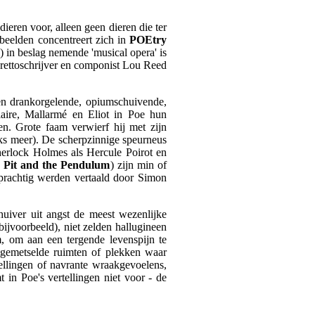
ieren voor, alleen geen dieren die ter
beelden concentreert zich in
POEtry
) in beslag nemende 'musical opera' is
ibrettoschrijver en componist Lou Reed
een drankorgelende, opiumschuivende,
elaire, Mallarmé en Eliot in Poe hun
n. Grote faam verwierf hij met zijn
aks meer). De scherpzinnige speurneus
erlock Holmes als Hercule Poirot en
 Pit and the Pendulum
) zijn min of
 prachtig werden vertaald door Simon
huiver uit angst de meest wezenlijke
bijvoorbeeld), niet zelden hallugineen
m, om aan een tergende levenspijn te
tgemetselde ruimten of plekken waar
tellingen of navrante wraakgevoelens,
 in Poe's vertellingen niet voor - de