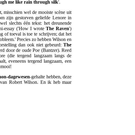
ough me like rain through silk
'.
t, misschien wel de mooiste scène uit
om zijn gestorven geliefde Lenore in
wel slechts één tekst: het dreunende
ini-essay ('How I wrote
The Raven
')
of toeval is toe te schrijven; dat het
probleem.' Precies zo hebben Wilson en
orstelling dan ook niet gebeurd:
The
teerd door de oude Poe (Bantzer). Reed
nore (die tergend langzaam langs de
aalt, eveneens tergend langzaam, een
 mooi!
hon-dagewesen
-gehalte hebben, deze
n van Robert Wilson. En ik heb maar