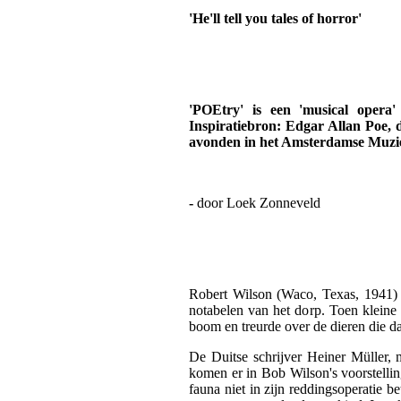
'He'll tell you tales of horror'
'POEtry' is een 'musical oper
Inspiratiebron: Edgar Allan Poe, d
avonden in het Amsterdamse Muzie
-
door Loek Zonneveld
Robert Wilson (Waco, Texas, 1941) h
notabelen van het dorp. Toen klein
boom en treurde over de dieren die 
De Duitse schrijver Heiner Müller,
komen er in Bob Wilson's voorstelling
fauna niet in zijn reddingsoperatie be