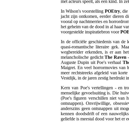
met acteurs speelt, als een kind. In z
In Wilson's voorstelling
POEtry
, di
jacht zijn ontkomen, eerder dieren d
vooral op nachtmerries en horrordrome
het geheim van de dood in al haar var
voorgestelde inspiratiebron voor
POE
In de officiële geschiedenis van de
quasi-romantische literaire gek. Ma
wegbereider erkenden, is er aan he
melancholische gedicht
The Raven
-
Auguste Dupin uit Poe's verhaal
Th
Maigret. En veel horrormovies van he
meer rechtstreeks afgeleid van kort
Vestdijk, in de jaren zestig herdrukt 
Kern van Poe's vertellingen - en t
menselijke gevoelsuiting is. Die huiv
(Poe's figuren verschillen niet van
ontsnappen). Onvrijwillige, obsess
anderszins geen ontsnappen uit mogel
kennen doodsdrift of een nauwelijks 
geliefde is meestal dood voor het er 