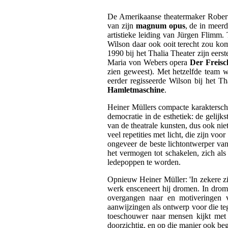
De Amerikaanse theatermaker Robert W
van zijn
magnum opus
, de in meer
artistieke leiding van Jürgen Flimm
Wilson daar ook ooit terecht zou k
1990 bij het Thalia Theater zijn eerst
Maria von Webers opera
Der Freisc
zien geweest). Met hetzelfde team 
eerder regisseerde Wilson bij het T
Hamletmaschine
.
Heiner Müllers compacte karakterschet
democratie in de esthetiek: de gelijks
van de theatrale kunsten, dus ook nie
veel repetities met licht, die zijn v
ongeveer de beste lichtontwerper van
het vermogen tot schakelen, zich als
ledepoppen te worden.
Opnieuw Heiner Müller: 'In zekere zin
werk ensceneert hij dromen. In drome
overgangen naar en motiveringen v
aanwijzingen als ontwerp voor die te
toeschouwer naar mensen kijkt met d
doorzichtig, en op die manier ook begr