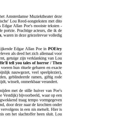
n het Amsterdamse Muziektheater deze
pische' Lou Reed-songteksten met dito
s Edgar Allan Poe's mooiste teksten -
 poëzie. Prachtige acteurs, die ik de
n
, waren in deze griezelrevue volledig
gkijkende Edgar Allan Poe in
POEtry
eleven als deed het zich allemaal voor
ent, getuige zijn verklanking van Lou
e'll tell you tales of horror / Then
s voeren hun rituele gebaren en exacte
nlijk nauwgezet, veel speelplezier),
den, geblindeerde ramen, giftig rode
ijdt, wisselt, onmerkbaar verandert.
jden met de stille huiver van Poe's
lde Vestdijk) bijvoorbeeld, waar op een
zingwekkend traag tempo vormgegeven
nd, door deze naar de krochten onder
vervolgens in een nis metselt. Hier is
nis om het slachtoffer heen sluit. Lou