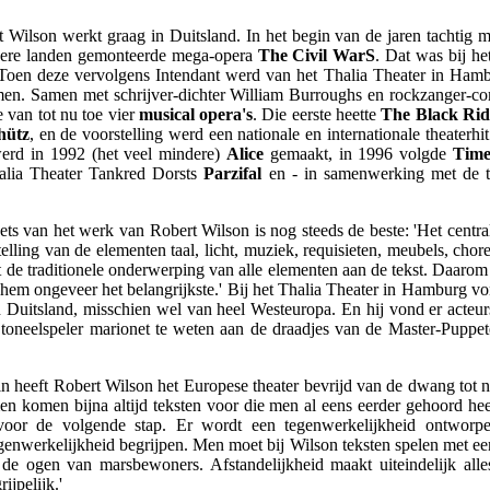
ilson werkt graag in Duitsland. In het begin van de jaren tachtig ma
dere landen gemonteerde mega-opera
The Civil WarS
. Dat was bij h
. Toen deze vervolgens Intendant werd van het Thalia Theater in Hamb
omen. Samen met schrijver-dichter William Burroughs en rockzanger-c
e van tot nu toe vier
musical opera's
. Die eerste heette
The Black Rid
hütz
, en de voorstelling werd een nationale en internationale theaterhi
werd in 1992 (het veel mindere)
Alice
gemaakt, in 1996 volgde
Time
halia Theater Tankred Dorsts
Parzifal
en - in samenwerking met de t
s van het werk van Robert Wilson is nog steeds de beste: 'Het central
telling van de elementen taal, licht, muziek, requisieten, meubels, chor
t de traditionele onderwerping van alle elementen aan de tekst. Daarom 
oor hem ongeveer het belangrijkste.' Bij het Thalia Theater in Hamburg
 Duitsland, misschien wel van heel Westeuropa. En hij vond er acteurs
 toneelspeler marionet te weten aan de draadjes van de Master-Puppet
 heeft Robert Wilson het Europese theater bevrijd van de dwang tot nat
n komen bijna altijd teksten voor die men al eens eerder gehoord hee
oor de volgende stap. Er wordt een tegenwerkelijkheid ontworpe
genwerkelijkheid begrijpen. Men moet bij Wilson teksten spelen met ee
e ogen van marsbewoners. Afstandelijkheid maakt uiteindelijk alles
ijpelijk.'