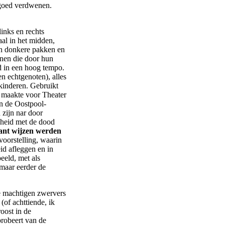
rgoed verdwenen.
links en rechts
aal in het midden,
en donkere pakken en
nen die door hun
 in een hoog tempo.
en echtgenoten), alles
kinderen. Gebruikt
n maakte voor Theater
in de Oostpool-
 zijn nar door
sheid met de dood
want wijzen werden
 voorstelling, waarin
d afleggen en in
eeld, met als
maar eerder de
de machtigen zwervers
(of achttiende, ik
roost in de
probeert van de