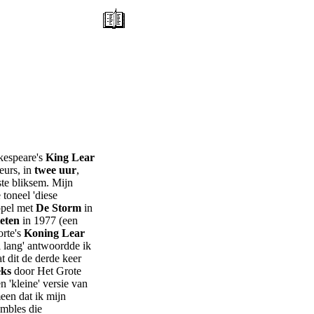
kespeare's
King Lear
eurs, in
twee
uur
,
ste bliksem. Mijn
 toneel 'diese
Appel met
De Storm
in
eten
in 1977 (een
rte's
Koning Lear
 lang' antwoordde ik
at dit de derde keer
eks
door Het Grote
 'kleine' versie van
een dat ik mijn
embles die