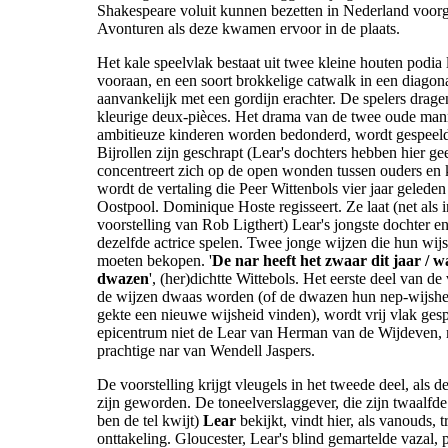
Shakespeare voluit kunnen bezetten in Nederland voo
Avonturen als deze kwamen ervoor in de plaats.
Het kale speelvlak bestaat uit twee kleine houten podia 
vooraan, en een soort brokkelige catwalk in een diagon
aanvankelijk met een gordijn erachter. De spelers drag
kleurige deux-pièces. Het drama van de twee oude man
ambitieuze kinderen worden bedonderd, wordt gespeeld
Bijrollen zijn geschrapt (Lear's dochters hebben hier ge
concentreert zich op de open wonden tussen ouders en 
wordt de vertaling die Peer Wittenbols vier jaar gelede
Oostpool. Dominique Hoste regisseert. Ze laat (net als 
voorstelling van Rob Ligthert) Lear's jongste dochter en
dezelfde actrice spelen. Twee jonge wijzen die hun wij
moeten bekopen. '
De nar heeft het zwaar dit jaar / 
dwazen
', (her)dichtte Wittebols. Het eerste deel van de
de wijzen dwaas worden (of de dwazen hun nep-wijshei
gekte een nieuwe wijsheid vinden), wordt vrij vlak gesp
epicentrum niet de Lear van Herman van de Wijdeven, 
prachtige nar van Wendell Jaspers.
De voorstelling krijgt vleugels in het tweede deel, als 
zijn geworden. De toneelverslaggever, die zijn twaalfde 
ben de tel kwijt)
Lear
bekijkt, vindt hier, als vanouds, t
onttakeling. Gloucester, Lear's blind gemartelde vazal, 