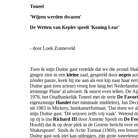
Toneel
'Wijzen werden dwazen'
De Wetten van Kepler speelt 'Koning Lear'
- door Loek Zonneveld
Toen ik mijn Duitse gast vertelde dat we die avond Sha
gingen zien in een
kleine
zaal, gespeeld door
negen
act
zónder pauze, keek hij me aan als een kip naar haar eer
Duitse gast (een acteur) vroeg hoe lang het Nederlandse
irrsinnige Plane' al uitvoert. Ik moest even tellen. De 
1976, het Onafhankelijk Toneel met de serie
De Favori
eigenzinnige
Hamlet
met minimale middelen), Jan Deco
uit 1983 in Mickery, huiskamerformaat. 'Dat doen we al
mijn Duitse gast. 'Dit seizoen zelfs vrij vaak'. Wetend d
op rij is (na
Richard III
door Annette Speelt en
De Fe
Hoofd) dat ik op deze plek in de Groene bericht over een
Shakespeare'. Sinds de Actie Tomaat (1969), een fenom
Duitse gast ook niet kan uitleggen, zijn grote toneelens