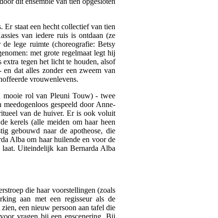
r door dit ensemble van tien opgesloten
Er staat een hecht collectief van tien
ssies van iedere ruis is ontdaan (ze
de lege ruimte (choreografie: Betsy
genomen: met grote regelmaat legt hij
extra tegen het licht te houden, alsof
 - en dat alles zonder een zweem van
schoffeerde vrouwenlevens.
end mooie rol van Pleuni Touw) - twee
en meedogenloos gespeeld door Anne-
itueel van de huiver. Er is ook voluit
 de kerels (alle meiden om haar heen
stig gebouwd naar de apotheose, die
rda Alba om haar huilende en voor de
 laat. Uiteindelijk kan Bernarda Alba
rstroep die haar voorstellingen (zoals
king aan met een regisseur als de
 zien, een nieuw persoon aan tafel die
voor vragen bij een enscenering. Bij