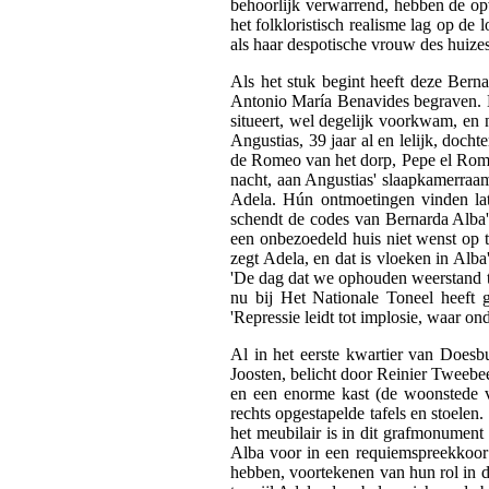
behoorlijk verwarrend, hebben de opv
het folkloristisch realisme lag op de
als haar despotische vrouw des huizes
Als het stuk begint heeft deze Bern
Antonio María Benavides begraven. Er
situeert, wel degelijk voorkwam, en n
Angustias, 39 jaar al en lelijk, doch
de Romeo van het dorp, Pepe el Roma
nacht, aan Angustias' slaapkamerraam
Adela. Hún ontmoetingen vinden late
schendt de codes van Bernarda Alba's
een onbezoedeld huis niet wenst op te 
zegt Adela, en dat is vloeken in Alb
'De dag dat we ophouden weerstand te
nu bij Het Nationale Toneel heeft 
'Repressie leidt tot implosie, waar o
Al in het eerste kwartier van Doesb
Joosten, belicht door Reinier Tweebee
en een enorme kast (de woonstede v
rechts opgestapelde tafels en stoelen
het meubilair is in dit grafmonument
Alba voor in een requiemspreekkoor 
hebben, voortekenen van hun rol in de