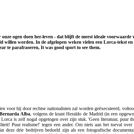
r onze ogen doen her-leven - dat blijft de meest ideale voorwaard
ld willen worden. In de afgelopen weken vielen een Lorca-tekst en
ear te parafraseren, It was good sport to see them.
n voor hij door rechtse nationalisten zal worden geëxecuteerd, voltoo
 Bernarda Alba
, volgens de krant Heraldo de Madrid (in een opgewon
Lorca is zelf nogal opgetogen over zijn stuk. 'Geen literatuur, puur the
teit! Puur realisme!' tegen een ander. Om niets aan het toeval over te
at deze drie bedrijven bedoeld zijn als een fotografische documentai