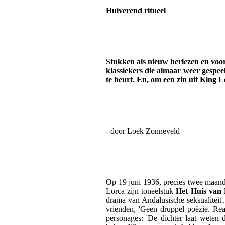
Huiverend ritueel
Stukken als nieuw herlezen en voo
klassiekers die almaar weer gespee
te beurt. En, om een zin uit King L
- door Loek Zonneveld
Op 19 juni 1936, precies twee maande
Lorca zijn toneelstuk
Het Huis van
drama van Andalusische seksualiteit'. 
vrienden, 'Geen druppel poëzie. Reali
personages: 'De dichter laat weten d