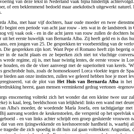
oering van deze tekst in Nederland vaak bijna hinderlijk achtervolgd.
 loer, of een beklemmend bedoeld maar anekdotisch uitgewerkt naturel. L
.
arda Alba, met haar vijf dochters, haar oude moeder en twee dienstme
 begint een periode van acht jaar rouw - iets wat in de landstreek in 
og vrij vaak ook - en in die acht jaren van rouw zullen de dochters he
ter uit het eerste huwelijk van Bernarda Alba. Zij heeft geld en is dus
no, een jongen van 25. De gesprekken ter voorbereiding van de verlovi
. Die gesprekken zijn kort. Want Pepe el Romano heeft zijn begerig oo
r in de nacht plaats en ze beperken zich niet tot vluchtige conver
 wrede regime, zij is, met haar twintig lentes, de eerste vrouw in Lor
houden, en die de vloer aanveegt met de superioriteit van kerels. 'Wie 
a's geschrobde huis, zoals de homoseksueel Lorca vloekte tegen de Spaa
 bieden aan onze instincten, zullen we geleerd hebben hoe je moet lev
geregisseerd, vat de plot van
Het Huis van Bernarda Alba
in het 
nderdrukking heerst, gaan mensen verminkend gedrag vertonen -tegenover
urgs enscenering voltrekt zich het wonder dat een kleine twee uur za
ke) is kaal, leeg, beeldschoon van lelijkheid: links een wand met deur
an Alba's moeder, de woedende María Josefa, een tachtigjarige met c
. Bij aanvang worden de keukenstoelen, die verspreid op het speelvlak s
 geboeid - en van links achter schrijdt een groep gesluierde vrouwen 
dat van een ijzingwekkende en keelsnoerende hardheid is, waarbij alle
 tragedie die zich spoedig in dit huis zal gaan voltrekken: Angustias, 