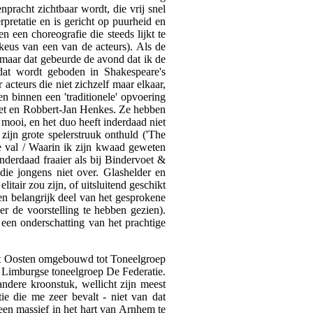
npracht zichtbaar wordt, die vrij snel
rpretatie en is gericht op puurheid en
n een choreografie die steeds lijkt te
eus van een van de acteurs). Als de
, maar dat gebeurde de avond dat ik de
 dat wordt geboden in Shakespeare's
acteurs die niet zichzelf maar elkaar,
en binnen een 'traditionele' opvoering
voet en Robbert-Jan Henkes. Ze hebben
 mooi, en het duo heeft inderdaad niet
zijn grote spelerstruuk onthuld ('The
 de val / Waarin ik zijn kwaad geweten
inderdaad fraaier als bij Bindervoet &
ie jongens niet over. Glashelder en
elitair zou zijn, of uitsluitend geschikt
en belangrijk deel van het gesprokene
r de voorstelling te hebben gezien).
een onderschatting van het prachtige
het Oosten omgebouwd tot Toneelgroep
de Limburgse toneelgroep De Federatie.
dere kroonstuk, wellicht zijn meest
ie die me zeer bevalt - niet van dat
en massief in het hart van Arnhem te