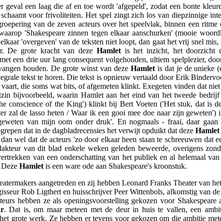
r geval een laag die af en toe wordt 'afgepeld', zodat een bonte kleure
chaamt voor frivoliteiten. Het spel zingt zich los van diepzinnige inte
roepering van de zeven acteurs over het speelvlak, binnen een ritme e
 waarop 'Shakespeare zinnen tegen elkaar aanschurken' (mooie woordk
elkaar 'overgeven' van de teksten niet loopt, dan gaat het vrij snel mis
er. De grote kracht van deze
Hamlet
is het inzicht, het doorzicht
 met een drie uur lang consequent volgehouden, ultiem spelplezier, door 
gevangen houden. De grote winst van deze
Hamlet
is dat je de unieke (
tegrale tekst te horen. Die tekst is opnieuw vertaald door Erik Binder
 vaart, die soms wat bits, of afgemeten klinkt. Exegeten vinden dat niet
zin bijvoorbeeld, waarin Hamlet aan het eind van het tweede bedrijf 
 the conscience of the King') klinkt bij Bert Voeten ('Het stuk, dat is
er zal de lasso heten / Waar ik een gooi mee doe naar zijn geweten') 
 geweten van mijn oom onder druk'. En nogmaals - fraai, daar gaan d
egrepen dat in de dagbladrecensies het verwijt opduikt dat deze
Hamlet
 dan wel dat de acteurs 'zo door elkaar heen staan te schreeuwen dat e
edakteur van dit blad enkele weken geleden beweerde, overigens zonde
rtrekken van een onderschatting van het publiek en al helemaal van 
. Deze
Hamlet
is een ware ode aan Shakespeare's kroonstuk.
heatermakers aangetreden en zij hebben Leonard Franks Theater van 
regisseur Rob Ligthert en huisschrijver Peer Wittenbols, afkomstig van 
eurs hebben ze als openingsvoorstelling gekozen voor Shakespeare an
r
. Dat is, om maar meteen met de deur in huis te vallen, een ambit
t grote werk. Ze hebben er tevens voor gekozen om die ambitie mete