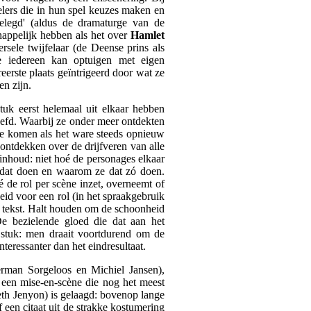
elers die in hun spel keuzes maken en
elegd' (aldus de dramaturge van de
appelijk hebben als het over
Hamlet
ersele twijfelaar (de Deense prins als
e iedereen kan optuigen met eigen
reerste plaats geïntrigeerd door wat ze
en zijn.
tuk eerst helemaal uit elkaar hebben
oefd. Waarbij ze onder meer ontdekten
te komen als het ware steeds opnieuw
ontdekken over de drijfveren van alle
 inhoud: niet hoé de personages elkaar
e dat doen en waarom ze dat zó doen.
ié de rol per scène inzet, overneemt of
heid voor een rol (in het spraakgebruik
de tekst. Halt houden om de schoonheid
 De bezielende gloed die dat aan het
t stuk: men draait voortdurend om de
nteressanter dan het eindresultaat.
rman Sorgeloos en Michiel Jansen),
r een mise-en-scène die nog het meest
eth Jenyon) is gelaagd: bovenop lange
f een citaat uit de strakke kostumering