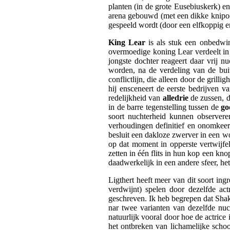
planten (in de grote Eusebiuskerk) en
arena gebouwd (met een dikke knipoo
gespeeld wordt (door een elfkoppig en
King Lear
is als stuk een onbedwin
overmoedige koning Lear verdeelt in d
jongste dochter reageert daar vrij
worden, na de verdeling van de buit
conflictlijn, die alleen door de gril
hij ensceneert de eerste bedrijven v
redelijkheid van
alledrie
de zussen, d
in de barre tegenstelling tussen de
go
soort nuchterheid kunnen observere
verhoudingen definitief en onomkeer
besluit een dakloze zwerver in een 
op dat moment in opperste vertwijfel
zetten in één flits in hun kop een kn
daadwerkelijk in een andere sfeer, he
Ligthert heeft meer van dit soort ing
verdwijnt) spelen door dezelfde actr
geschreven. Ik heb begrepen dat Shake
nar twee varianten van dezelfde n
natuurlijk vooral door hoe de actrice 
het ontbreken van lichamelijke scho