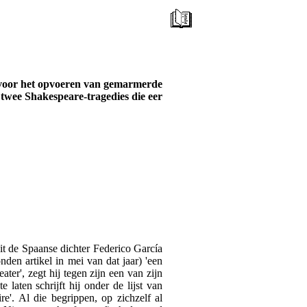
e voor het opvoeren van gemarmerde
 twee Shakespeare-tragedies die eer
it de Spaanse dichter Federico García
den artikel in mei van dat jaar) 'een
ater', zegt hij tegen zijn een van zijn
 laten schrijft hij onder de lijst van
re'. Al die begrippen, op zichzelf al