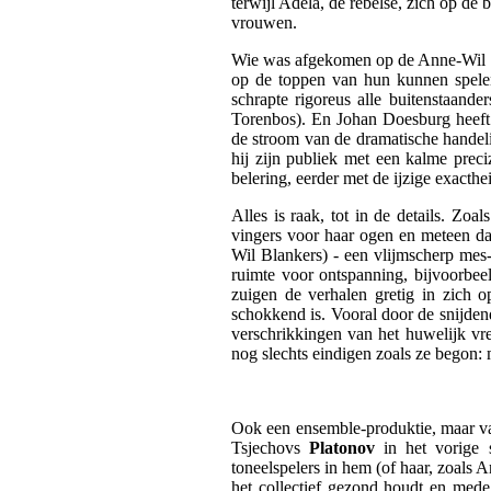
terwijl Adela, de rebelse, zich op de 
vrouwen.
Wie was afgekomen op de Anne-Wil Blan
op de toppen van hun kunnen spelend
schrapte rigoreus alle buitenstaan
Torenbos). En Johan Doesburg heeft L
de stroom van de dramatische handelin
hij zijn publiek met een kalme prec
belering, eerder met de ijzige exact
Alles is raak, tot in de details. Zo
vingers voor haar ogen en meteen d
Wil Blankers) - een vlijmscherp mes-d
ruimte voor ontspanning, bijvoorbee
zuigen de verhalen gretig in zich 
schokkend is. Vooral door de snijde
verschrikkingen van het huwelijk vre
nog slechts eindigen zoals ze begon:
Ook een ensemble-produktie, maar va
Tsjechovs
Platonov
in het vorige 
toneelspelers in hem (of haar, zoal
het collectief gezond houdt en mede