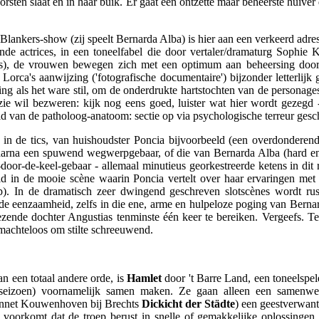
borsten slaat en in haar buik. Er gaat een ontzette maar beheerste huive
kers-show (zij speelt Bernarda Alba) is hier aan een verkeerd adres. 
e actrices, in een toneelfabel die door vertaler/dramaturg Sophie Ka
ders), de vrouwen bewegen zich met een optimum aan beheersing door 
orca's aanwijzing ('fotografische documentaire') bijzonder letterlijk 
g als het ware stil, om de onderdrukte hartstochten van de personages 
izie wil bezweren: kijk nog eens goed, luister wat hier wordt gezegd
heid van de patholoog-anatoom: sectie op via psychologische terreur ge
als in de tics, van huishoudster Poncia bijvoorbeeld (een overdonder
aarna een spuwend wegwerpgebaar, of die van Bernarda Alba (hard 
oor-de-keel-gebaar - allemaal minutieus georkestreerde ketens in dit r
ld in de mooie scène waarin Poncia vertelt over haar ervaringen met
op). In de dramatisch zeer dwingend geschreven slotscènes wordt ru
nde eenzaamheid, zelfs in die ene, arme en hulpeloze poging van Berna
zende dochter Angustias tenminste één keer te bereiken. Vergeefs. Te
 machteloos om stilte schreeuwend.
n een totaal andere orde, is
Hamlet
door 't Barre Land, een toneelspele
seizoen) voornamelijk samen maken. Ze gaan alleen een samenwer
s Annet Kouwenhoven bij Brechts
Dickicht der Städte
) een geestverwant
 voorkomt dat de troep berust in snelle of gemakkelijke oplossingen 