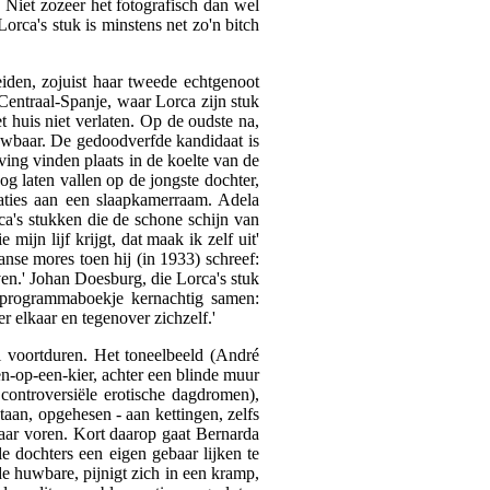
 Niet zozeer het fotografisch dan wel
orca's stuk is minstens net zo'n bitch
iden, zojuist haar tweede echtgenoot
Centraal-Spanje, waar Lorca zijn stuk
t huis niet verlaten. Op de oudste na,
 huwbaar. De gedoodverfde kandidaat is
ng vinden plaats in de koelte van de
g laten vallen op de jongste dochter,
saties aan een slaapkamerraam. Adela
ca's stukken die de schone schijn van
mijn lijf krijgt, dat maak ik zelf uit'
nse mores toen hij (in 1933) schreef:
en.' Johan Doesburg, die Lorca's stuk
programmaboekje kernachtig samen:
 elkaar en tegenover zichzelf.'
l voortduren. Het toneelbeeld (André
en-op-een-kier, achter een blinde muur
ontroversiële erotische dagdromen),
taan, opgehesen - aan kettingen, zelfs
naar voren. Kort daarop gaat Bernarda
 dochters een eigen gebaar lijken te
de huwbare, pijnigt zich in een kramp,