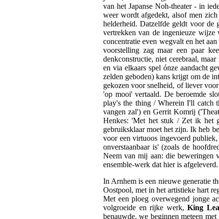
van het Japanse Noh-theater - in iede
weer wordt afgedekt, alsof men zich s
helderheid. Datzelfde geldt voor de g
vertrekken van de ingenieuze wijze
concentratie even wegvalt en het aan 
voorstelling zag maar een paar ke
denkconstructie, niet cerebraal, maar
en via elkaars spel ónze aandacht 
zelden geboden) kans krijgt om de in
gekozen voor snelheid, of liever voor
'op mooi' vertaald. De beroemde slot
play's the thing / Wherein I'll catch
vangen zal') en Gerrit Komrij ('Theat
Henkes: 'Met het stuk / Zet ik het
gebruiksklaar moet het zijn. Ik heb b
voor een virtuoos ingevoerd publiek,
onverstaanbaar is' (zoals de hoofdr
Neem van mij aan: die beweringen ve
ensemble-werk dat hier is afgeleverd
In Arnhem is een nieuwe generatie t
Oostpool, met in het artistieke hart 
Met een ploeg overwegend jonge act
volgroeide en rijke werk,
King Lea
benauwde, we beginnen meteen met he