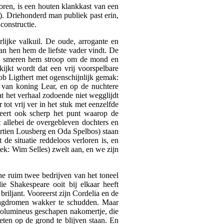
toren, is een houten klankkast van een
. Driehonderd man publiek past erin,
constructie.
lijke valkuil. De oude, arrogante en
van hen hem de liefste vader vindt. De
wee smeren hem stroop om de mond en
ijkt wordt dat een vrij voorspelbare
Rob Ligthert met ogenschijnlijk gemak:
ld van koning Lear, en op de nuchtere
at het verhaal zodoende niet wegglijdt
ot vrij ver in het stuk met eenzelfde
keert ook scherp het punt waarop de
 allebei de overgebleven dochters en
rtien Lousberg en Oda Spelbos) staan
de situatie reddeloos verloren is, en
iek: Wim Selles) zwelt aan, en we zijn
ène ruim twee bedrijven van het toneel
die Shakespeare ooit bij elkaar heeft
riljant. Vooreerst zijn Cordelia en de
dagdromen wakker te schudden. Maar
en volumineus geschapen nakomertje, die
ten op de grond te blijven staan. En