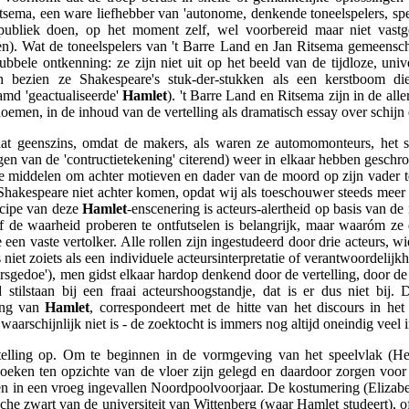
tsema, een ware liefhebber van 'autonome, denkende toneelspelers, sp
ubliek doen, op het moment zelf, wel voorbereid maar niet vastg
n). Wat de toneelspelers van 't Barre Land en Jan Ritsema gemeensch
 dubbele ontkenning: ze zijn niet uit op het beeld van de tijdloze, univ
h bezien ze Shakespeare's stuk-der-stukken als een kerstboom di
amd 'geactualiseerde'
Hamlet
). 't Barre Land en Ritsema zijn in de alle
noemen, in de inhoud van de vertelling als dramatisch essay over schijn 
dat geenszins, omdat de makers, als waren ze automomonteurs, het s
gen van de 'contructietekening' citerend) weer in elkaar hebben geschr
e middelen om achter motieven en dader van de moord op zijn vader 
Shakespeare niet achter komen, opdat wij als toeschouwer steeds meer 
incipe van deze
Hamlet
-enscenering is acteurs-alertheid op basis van de
f de waarheid proberen te ontfutselen is belangrijk, maar waaróm z
een vaste vertolker. Alle rollen zijn ingestudeerd door drie acteurs, w
s niet zoiets als een individuele acteursinterpretatie of verantwoordelijk
lersgedoe'), men gidst elkaar hardop denkend door de vertelling, door 
tilstaan bij een fraai acteurshoogstandje, dat is er dus niet bij.
king van
Hamlet
, correspondeert met de hitte van het discours in he
waarschijnlijk niet is - de zoektocht is immers nog altijd oneindig veel i
telling op. Om te beginnen in de vormgeving van het speelvlak (He
 hoeken ten opzichte van de vloer zijn gelegd en daardoor zorgen voo
gen in een vroeg ingevallen Noordpoolvoorjaar. De kostumering (Elizab
sche zwart van de universiteit van Wittenberg (waar Hamlet studeert), o