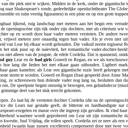
 van die plek niet te wijken. Midden in de kerk, onder de gigantische 
g naar Shakespeare's ronde, gedeeltelijke openluchttheater The Globe)
semble en ruim veertig figuranten) in een piste en op een grote trappen
gbaar lijkend, ruig landschap met meteen aan het begin een verrader
e openingsscène zijn rijk onder zijn dochters, met als criterium wie 
 nuchter op en wordt door haar vader meteen verstoten. De andere t
, vrijwel meteen zeer onaardig tegen hun vader. Als je even niet uitk
ligheid van Lear bij elkaar wordt gehouden. Die valkuil neemt regisseur 
an het stuk puur op de naïeviteit, het romantische vader-dochter-bee
us niet alleen van de jongste, de edele Cordelia. Dat is spannend, omd
od guy
Lear en de
bad girls
Goneril en Regan, en we als toeschouwer t
n hoe lang die lieden het met elkaar gaan uithouden. Ligthert mar
baar gaan kantelen: als Lear een gigantische ruzie heeft gekregen met
woeste storm te worden. Goneril en Regan (fraai gespeeld door Anne Ma
ing, ze schreeuwen hun dolende vader nog lang na, besluiten dan dat 
op om. De speelpiste begint onrustig te bewegen, een geluidsdecor (muz
t grimmige deel van het stuk terecht gekomen.
repen. Zo laat hij de verstoten dochter Cordelia (die na de openingssc
ice die Lears nar gestalte geeft, de bitterste en hardhandigste nar 
speare-exegeten en masse over die ingreep zijn gevallen. Ik vind haar b
uchterheid waarmee wordt geprobeerd om Lear uit zijn romantische 
in kwestie, Juul Vrijdag, die rollen speelt. Cordelia zet ze neer als e
onheid (waarin haar zussen excelleren) compenseert door met twee voe