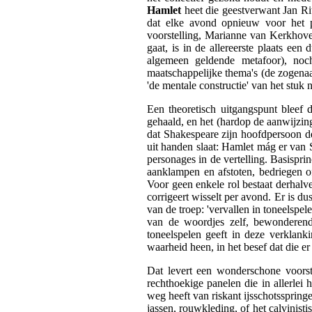
Hamlet
heet die geestverwant Jan Ri
dat elke avond opnieuw voor het p
voorstelling, Marianne van Kerkhove
gaat, is in de allereerste plaats een
algemeen geldende metafoor), noc
maatschappelijke thema's (de zogena
'de mentale constructie' van het stuk 
Een theoretisch uitgangspunt bleef 
gehaald, en het (hardop de aanwijzin
dat Shakespeare zijn hoofdpersoon d
uit handen slaat: Hamlet mág er van 
personages in de vertelling. Basispr
aanklampen en afstoten, bedriegen o
Voor geen enkele rol bestaat derhalve 
corrigeert wisselt per avond. Er is du
van de troep: 'vervallen in toneelspe
van de woordjes zelf, bewonderend s
toneelspelen geeft in deze verklan
waarheid heen, in het besef dat die er 
Dat levert een wonderschone voors
rechthoekige panelen die in allerlei
weg heeft van riskant ijsschotssprin
jassen, rouwkleding, of het calvinisti