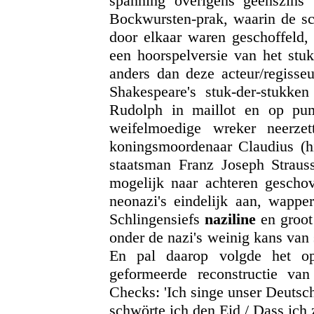
spanning overigens geenszins
Bockwursten-prak, waarin de scè
door elkaar waren geschoffeld
een hoorspelversie van het stu
anders dan deze acteur/regisseu
Shakespeare's stuk-der-stukken
Rudolph in maillot en op pu
weifelmoedige wreker neerze
koningsmoordenaar Claudius (hi
staatsman Franz Joseph Straus
mogelijk naar achteren geschov
neonazi's eindelijk aan, wappe
Schlingensiefs
naziline
en groot
onder de nazi's weinig kans van
En pal daarop volgde het op
geformeerde reconstructie va
Checks: 'Ich singe unser Deutsch
schwörte ich den Eid / Dass ich 