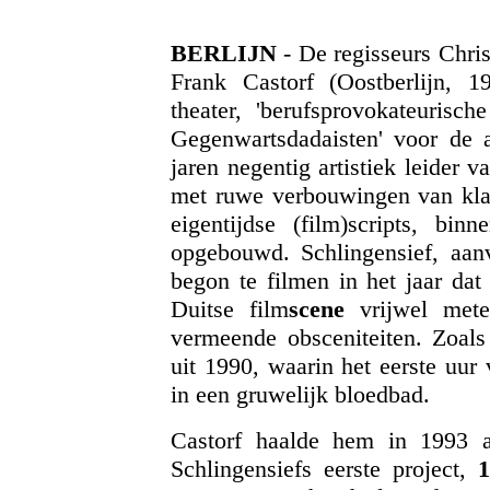
BERLIJN
- De regisseurs Chri
Frank Castorf (Oostberlijn, 1
theater, 'berufsprovokateurisch
Gegenwartsdadaisten' voor de a
jaren negentig artistiek leider 
met ruwe verbouwingen van kla
eigentijdse (film)scripts, bi
opgebouwd. Schlingensief, aanv
begon te filmen in het jaar dat
Duitse film
scene
vrijwel mete
vermeende obsceniteiten. Zoal
uit 1990, waarin het eerste uur
in een gruwelijk bloedbad.
Castorf haalde hem in 1993 a
Schlingensiefs eerste project,