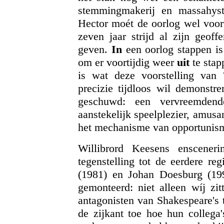
stemmingmakerij en massahys
Hector moét de oorlog wel voort
zeven jaar strijd al zijn geoff
geven.
In
een oorlog stappen i
om er voortijdig weer
uit
te stap
is wat deze voorstelling van
precizie tijdloos wil demonstre
geschuwd: een vervreemden
aanstekelijk speelplezier, amusa
het mechanisme van opportunism
Willibrord Keesens enscene
tegenstelling tot de eerdere re
(1981) en Johan Doesburg (19
gemonteerd: niet alleen wíj zi
antagonisten van Shakespeare's t
de zijkant toe hoe hun collega'