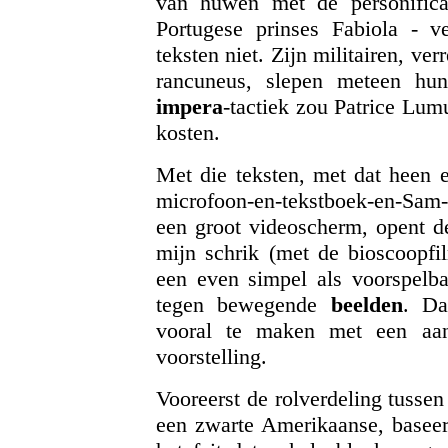
van huwen met de personifica
Portugese prinses Fabiola - ve
teksten niet. Zijn militairen, v
rancuneus, slepen meteen h
impera
-tactiek zou Patrice Lumu
kosten.
Met die teksten, met dat heen e
microfoon-en-tekstboek-en-Sam
een groot videoscherm, opent d
mijn schrik (met de bioscoopf
een even simpel als voorspelb
tegen bewegende
beelden
. Da
vooral te maken met een aan
voorstelling.
Vooreerst de rolverdeling tusse
een zwarte Amerikaanse, baseer