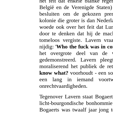
het feit dat enkele blanke rege
België en de Verenigde Staten
besluiten om de gekozen pre
kolonie die groter is dan Nederl
woede ook over het feit dat Lu
door te denken dat hij de mach
tomeloos vergiste. Lavern vr
nijdig: '
Who the fuck was in co
het overgrote deel van de v
gedemonstreerd. Lavern pleeg
moraliserend het publiek de re
know what?
voorhoudt - een so
een lang in iemand voortwoe
onrechtvaardigheden.
Tegenover Lavern staat Bogaerts
licht-bourgondische bonhommie
Bogaerts was twaalf jaar jong