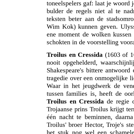
toneelspelers gaf: laat je woord 
bulder de regels niet al te nad
teksten beter aan de stadsomro
Wim Kok) kunnen geven. Ulysses
ene moment de wolken kussen 
schokten in de voorstelling voo
Troilus en Cressida
(1603 of 16
nooit opgehelderd, waarschijnli
Shakespeare's bittere antwoord
tragedie over een onmogelijke l
Waar in het jeugdwerk de vend
tussen families is, heeft de oo
Troilus en Cressida
de regie o
Trojaanse prins Troilus krijgt t
één nacht te beminnen, daarna 
Troilus' broer Hector, Troje's st
het stuk nog wel een schamel