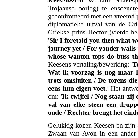
Keesen&Co
William Shakesp
Trojaanse oorlog) te enscene
geconfronteerd met een vreemd p
diplomatieke uitval van de Gri
Griekse prins Hector (vierde bedr
'
Sir I foretold you then what w
journey yet / For yonder walls 
whose
wanton tops do buss th
Keesens vertaling/bewerking: '
T
Wat ik voorzag is nog maar 
trots omsluiten / De torens di
eens hun eigen voet
.' Het antw
om: '
Ik twijfel / Nog staan zi
val van elke steen een druppe
oude / Rechter brengt het einde
Gelukkig kozen Keesen en zijn a
Zwaan van Avon in een ander 