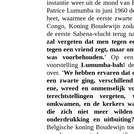
instantie weer uit de mond van 
Patrice Lumumba in juni 1960 d
heet, waarmee de eerste zwart
Congo, Koning Boudewijn zodan
de eerste Sabena-vlucht terug 
zal vergeten dat men tegen ee
tegen een vriend zegt, maar o
was voorbehouden.'
Op een 
voorstelling
Lumumba-bah!
d
over.
'We hebben ervaren dat d
een zwarte ging, verschillend
ene, wreed en onmenselijk vo
terechtstellingen vergeten
omkwamen, en de kerkers waa
die zich niet meer wilde
onderdrukking en uitbuiting?
Belgische koning Boudewijn toen