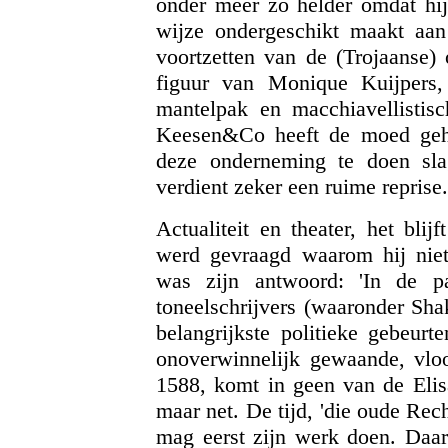
onder meer zo helder omdat hij
wijze ondergeschikt maakt aan 
voortzetten van de (Trojaanse) 
figuur van Monique Kuijpers,
mantelpak en macchiavellistisc
Keesen&Co heeft de moed gehad
deze onderneming te doen slage
verdient zeker een ruime reprise.
Actualiteit en theater, het bli
werd gevraagd waarom hij niet 
was zijn antwoord: 'In de p
toneelschrijvers (waaronder Sha
belangrijkste politieke gebeurt
onoverwinnelijk gewaande, vloo
1588, komt in geen van de Elisa
maar net. De tijd, 'die oude Rech
mag eerst zijn werk doen. Daa