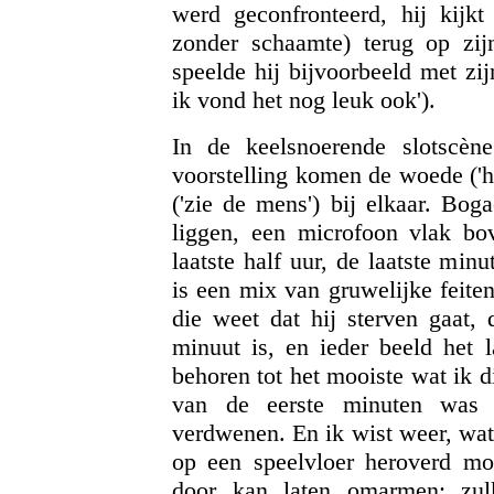
werd geconfronteerd, hij kijkt
zonder schaamte) terug op zijn
speelde hij bijvoorbeeld met zij
ik vond het nog leuk ook').
In de keelsnoerende slotscèn
voorstelling komen de woede ('ho
('zie de mens') bij elkaar. Bog
liggen, een microfoon vlak bov
laatste half uur, de laatste mi
is een mix van gruwelijke feite
die weet dat hij sterven gaat,
minuut is, en ieder beeld het l
behoren tot het mooiste wat ik 
van de eerste minuten was 
verdwenen. En ik wist weer, wat 
op een speelvloer heroverd mo
door kan laten omarmen: zu