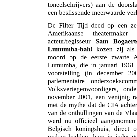
toneelschrijvers) aan de doors
een beslissende meerwaarde ver
De Filter Tijd deed op een ze
Amerikaanse theatermaker
acteur/regisseur
Sam Bogaert
Lumumba-bah!
kozen zij als
moord op de eerste zwarte Af
Lumumba, die in januari 1961 
voorstelling (in december 20
parlementaire onderzoeksco
Volksvertegenwoordigers, o
november 2001, een venijnig r
met de mythe dat de CIA achter
van de onthullingen van de Vla
werd nu officieel aangenomen 
Belgisch koningshuis, direct 
maken hadden, hem in ieder ge