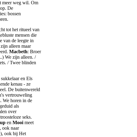
et meer weg wil. Om
 op. De
ies: bossen
oren.
ht tot het ritueel van
gebluste mensen die
 van de leegte in
zijn alleen maar
eerd.
Macbeth
: Broer
.) We zijn alleen. /
ts. / Twee blinden
sukkelaar en Els
lende kenau - ze
eel. De buitenwereld
's vertrouweling
s. We horen in de
geduid als
halen over
roosteloze seks.
kup
en
Mooi
meet
, ook naar
), ook bij Het