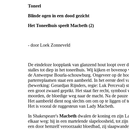
Toneel
Blinde ogen in een dood gezicht
Het Toneelhuis speelt Macbeth (2)
- door Loek Zonneveld
De eindeloze loopplank van glanzend hout loopt over d
stalles tot diep in het toneelhuis. Wij kijken er bovenop
de Antwerpse Bourla-schouwburg. Ongeveer op de hoo
parterreplaatsen staat een aambeeld. In het eerste deel 
(bewerking: Gerardjan Rijnders, regie: Luk Perceval) st
een groot zwaard geprikt. Het staat fier recht, symbool 
moorden, de bloedige weg naar de macht. Na de pauze 
Het aambeeld dient nog slechts om om op te liggen of t
Het is vooral de ruggesteun van Lady Macbeth.
In Shakespeare's
Macbeth
dwalen de koning en zijn L
elkaar weg: hij in een martelende slapeloosheid, tot zijn
een door hemzelf veroorzaakt bloedbad, zij slaapwande