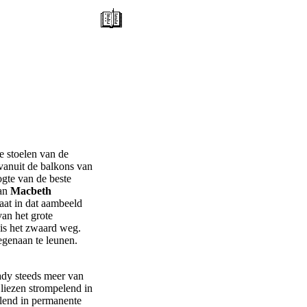
e stoelen van de
 vanuit de balkons van
gte van de beste
van
Macbeth
aat in dat aambeeld
van het grote
is het zwaard weg.
egenaan te leunen.
ady steeds meer van
 liezen strompelend in
lend in permanente