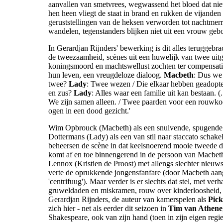
aanvallen van smetvrees, wegwassend het bloed dat ni
hen heen vliegt de staat in brand en rukken de vijanden
geruststellingen van de heksen verworden tot nachtmerr
wandelen, tegenstanders blijken niet uit een vrouw geb
In Gerardjan Rijnders' bewerking is dit alles teruggebrac
de tweezaamheid, scènes uit een huwelijk van twee uit
koningsmoord en machtswellust zochten ter compensatie
hun leven, een vreugdeloze dialoog.
Macbeth
: Dus we 
twee?
Lady
: Twee wezen / Die elkaar hebben geadopt
en zus?
Lady
: Alles waar een familie uit kan bestaan. (..
We zijn samen alleen. / Twee paarden voor een rouwkoe
ogen in een dood gezicht.'
Wim Opbrouck (Macbeth) als een snuivende, spugende 
Dottermans (Lady) als een van stil naar staccato schake
beheersen de scène in dat keelsnoerend mooie tweede d
komt af en toe binnengerend in de persoon van Macbeth
Lennox (Kristien de Proost) met allengs slechter nieuw
verte de oprukkende jongensfanfare (door Macbeth aan
'centrifuug'). Maar verder is er slechts dat stel, met ver
gruweldaden en miskramen, rouw over kinderloosheid, t
Gerardjan Rijnders, de auteur van kamerspelen als
Pic
zich hier - net als eerder dit seizoen in
Tim van Athene
Shakespeare, ook van zijn hand (toen in zijn eigen regie