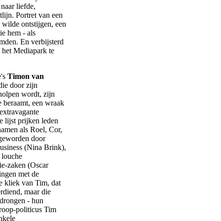
 naar liefde,
lijn. Portret van een
wilde ontstijgen, een
ie hem - als
emden. En verbijsterd
n het Mediapark te
e's
Timon van
die door zijn
holpen wordt, zijn
e beraamt, een wraak
 extravagante
 lijst prijken leden
 namen als Roel, Cor,
n geworden door
usiness (Nina Brink),
 louche
aie-zaken (Oscar
dingen met de
e kliek van Tim, dat
erdiend, maar die
edrongen - hun
roop-politicus Tim
nkele