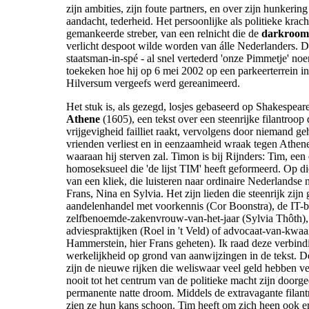
zijn ambities, zijn foute partners, en over zijn hunkering
aandacht, tederheid. Het persoonlijke als politieke kracht
gemankeerde streber, van een relnicht die de
darkroom
verlicht despoot wilde worden van álle Nederlanders. D
staatsman-in-spé - al snel vertederd 'onze Pimmetje' no
toekeken hoe hij op 6 mei 2002 op een parkeerterrein i
Hilversum vergeefs werd gereanimeerd.
Het stuk is, als gezegd, losjes gebaseerd op Shakespear
Athene
(1605), een tekst over een steenrijke filantroop 
vrijgevigheid failliet raakt, vervolgens door niemand ge
vrienden verliest en in eenzaamheid wraak tegen Athen
waaraan hij sterven zal. Timon is bij Rijnders: Tim, een
homoseksueel die 'de lijst TIM' heeft geformeerd. Op die
van een kliek, die luisteren naar ordinaire Nederlandse
Frans, Nina en Sylvia. Het zijn lieden die steenrijk zij
aandelenhandel met voorkennis (Cor Boonstra), de IT-b
zelfbenoemde-zakenvrouw-van-het-jaar (Sylvia Thôth),
adviespraktijken (Roel in 't Veld) of advocaat-van-kwa
Hammerstein, hier Frans geheten). Ik raad deze verbin
werkelijkheid op grond van aanwijzingen in de tekst. D
zijn de nieuwe rijken die weliswaar veel geld hebben v
nooit tot het centrum van de politieke macht zijn doorg
permanente natte droom. Middels de extravagante filant
zien ze hun kans schoon. Tim heeft om zich heen ook e