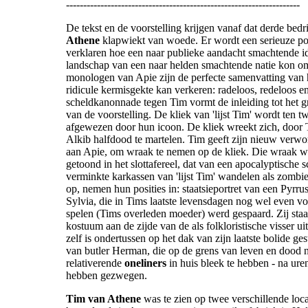
--------------------------------------------------------------------
De tekst en de voorstelling krijgen vanaf dat derde bedri
Athene
klapwiekt van woede. Er wordt een serieuze p
verklaren hoe een naar publieke aandacht smachtende idi
landschap van een naar helden smachtende natie kon 
monologen van Apie zijn de perfecte samenvatting van 
ridicule kermisgekte kan verkeren: radeloos, redeloos e
scheldkanonnade tegen Tim vormt de inleiding tot het 
van de voorstelling. De kliek van 'lijst Tim' wordt ten 
afgewezen door hun icoon. De kliek wreekt zich, door T
Alkib halfdood te martelen. Tim geeft zijn nieuw verw
aan Apie, om wraak te nemen op de kliek. Die wraak wo
getoond in het slottafereel, dat van een apocalyptische 
verminkte karkassen van 'lijst Tim' wandelen als zombi
op, nemen hun posities in: staatsieportret van een Pyrr
Sylvia, die in Tims laatste levensdagen nog wel even v
spelen (Tims overleden moeder) werd gespaard. Zij sta
kostuum aan de zijde van de als folkloristische visser u
zelf is ondertussen op het dak van zijn laatste bolide ge
van butler Herman, die op de grens van leven en dood 
relativerende
oneliners
in huis bleek te hebben - na ure
hebben gezwegen.
Tim van Athene
was te zien op twee verschillende loca