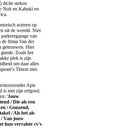
 dictie steken
nse Noh en Kabuki en
ica.
etorisch acteren op
en uit de wereld. Niet
te parkeergarage van
n de firma Van der
jn getrouwen. Hier
 gunde. Zoals het
kke plek is zijn
dheid om daar alles
speare's Timon niet.
t/stoorzender Apie
 is met zijn erfgoed.
n: '
Jouw
end / Die als een
ken / Gonzend,
kel / Als het als
 / Van jouw
et hun vervalste cv's