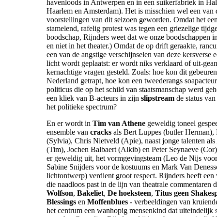
havenloods in Antwerpen en in een suikerfabriek in Ha
Haarlem en Amsterdam). Het is misschien wel een van d
voorstellingen van dit seizoen geworden. Omdat het een
stamelend, rafelig protest was tegen een griezelige tijdg
boodschap, Rijnders weet dat we onze boodschappen in
en niet in het theater.) Omdat de op drift geraakte, ranc
een van de angstige verschijnselen van deze kersverse e
licht wordt geplaatst: er wordt niks verklaard of uit-ge
kernachtige vragen gesteld. Zoals: hoe kon dit gebeuren,
Nederland getrapt, hoe kon een tweederangs soapacteur 
politicus die op het schild van staatsmanschap werd ge
een kliek van B-acteurs in zijn
slipstream
de status van
het politieke spectrum?
En er wordt in
Tim van Athene
geweldig toneel gespee
ensemble van
cracks
als Bert Luppes (butler Herman), 
(Sylvia), Chris Nietveld (Apie), naast jonge talenten als
(Tim), Jochen Balbaert (Alkib) en Peter Seynaeve (Cor).
er geweldig uit, het vormgevingsteam (Leo de Nijs voor
Sabine Snijders voor de kostuums en Mark Van Deness
lichtontwerp) verdient groot respect. Rijnders heeft een
die naadloos past in de lijn van theatrale commentaren di
Wolfson
,
Bakeliet
,
De hoeksteen
,
Titus geen Shakes
Blessings
en
Moffenblues
- verbeeldingen van kruiend
het centrum een wanhopig mensenkind dat uiteindelijk