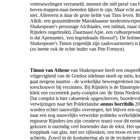
vertrouwelingen verzameld, mensen die niét persé van h
boven-trappen-naar-beneden lijken te zijn. Maar echt a
niet. Allereerst is daar de grote liefde van Tims leven. Bi
Alkib, een geassimileerde Marokkaanse modeontwerper
Shakespeare's personage Alcibiades, een militair, maar d
Rijnders ongebruikt). Daarnaast Apie, een cultuurpessim
is dat Apemantes, 'een tegendraads filosoof'). De hofme
Shakespeare's Timon (eigenlijk zijn zaakwaarnemer) is 
(zo heette ook de echte butler van Pim Fortuyn).
Timon van Athene
van Shakespeare heeft een onspeelba
vrijgevigheid van de Griekse edelman stoelt op niets, 
gaat nergens naartoe - de werkelijke beweegredenen moe
toeschouwer bij verzinnen. Bij Rijnders is de filantropi
kliek een excentriek party-complot om 'de firma Nederl
Dat complot is hier cabaretesk opgeschreven, boordevo
verwijzingen naar het Polderlandse
annus horribilis
20
worden echter nauwelijks overstegen, het blijven een-o
naar een nog nauwelijks verwerkte politieke werkelijk
regisseur Rijnders (en zijn creatieve team) voor dit eers
gekozen is oneindig veel boeiender dan de tekst. Het sp
loopplank van glas, met zes zijbeuken, een troon en e
achterin. Zowel in de kostumering als in de recitatieve (