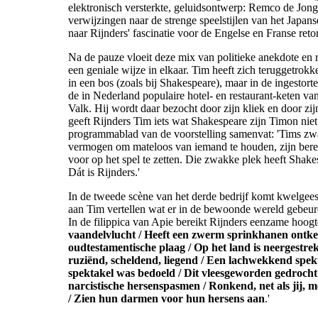
elektronisch versterkte, geluidsontwerp: Remco de Jong)
verwijzingen naar de strenge speelstijlen van het Japa
naar Rijnders' fascinatie voor de Engelse en Franse retor
Na de pauze vloeit deze mix van politieke anekdote en r
een geniale wijze in elkaar. Tim heeft zich teruggetrokk
in een bos (zoals bij Shakespeare), maar in de ingestor
de in Nederland populaire hotel- en restaurant-keten va
Valk. Hij wordt daar bezocht door zijn kliek en door zi
geeft Rijnders Tim iets wat Shakespeare zijn Timon niet
programmablad van de voorstelling samenvat: 'Tims zwa
vermogen om mateloos van iemand te houden, zijn berei
voor op het spel te zetten. Die zwakke plek heeft Shake
Dát is Rijnders.'
In de tweede scène van het derde bedrijf komt kwelgees
aan Tim vertellen wat er in de bewoonde wereld gebeurd
In de filippica van Apie bereikt Rijnders eenzame hoogte
vaandelvlucht / Heeft een zwerm sprinkhanen ontket
oudtestamentische plaag / Op het land is neergestre
ruziënd, scheldend, liegend / Een lachwekkend spekta
spektakel was bedoeld / Dit vleesgeworden gedrocht
narcistische hersenspasmen / Ronkend, net als jij, m
/ Zien hun darmen voor hun hersens aan
.'