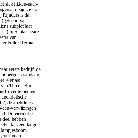
et slag likken-naar-
angenaam zijn ze ook
j Rijnders is dat
 (geleend van
iens subplot laat
ist (bij Shakespeare
ester van
hier butler Herman
ar eerste bedrijf: de
komt nergens vandaan,
t je er als
e van Tim en zijn
and' over te nemen.
l anekdotische
02, de anekdotes
p-een-verwijzingen
heid. De
vorm
die
te deel hebben
eelvlak is een lange
en lampjesboom
geraffineerd