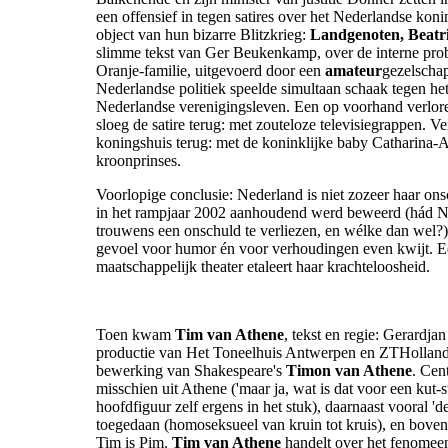
een offensief in tegen satires over het Nederlandse kon
object van hun bizarre Blitzkrieg:
Landgenoten, Beatri
slimme tekst van Ger Beukenkamp, over de interne pro
Oranje-familie, uitgevoerd door een
amateur
gezelscha
Nederlandse politiek speelde simultaan schaak tegen he
Nederlandse verenigingsleven. Een op voorhand verlore
sloeg de satire terug: met zouteloze televisiegrappen. V
koningshuis terug: met de koninklijke baby Catharina-
kroonprinses.
Voorlopige conclusie: Nederland is niet zozeer haar ons
in het rampjaar 2002 aanhoudend werd beweerd (hád N
trouwens een onschuld te verliezen, en wélke dan wel?)
gevoel voor humor én voor verhoudingen even kwijt. E
maatschappelijk theater etaleert haar krachteloosheid.
Toen kwam
Tim van Athene
, tekst en regie: Gerardja
productie van Het Toneelhuis Antwerpen en ZTHollandi
bewerking van Shakespeare's
Timon van Athene
. Cen
misschien uit Athene ('maar ja, wat is dat voor een kut-s
hoofdfiguur zelf ergens in het stuk), daarnaast vooral 'd
toegedaan (homoseksueel van kruin tot kruis), en bovenal
Tim is Pim.
Tim van Athene
handelt over het fenomee