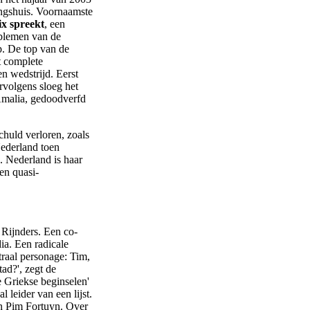
ingshuis. Voornaamste
x spreekt
, een
blemen van de
p. De top van de
t complete
n wedstrijd. Eerst
ervolgens sloeg het
Amalia, gedoodverfd
chuld verloren, zoals
ederland toen
. Nederland is haar
en quasi-
n Rijnders. Een co-
a. Een radicale
traal personage: Tim,
tad?', zegt de
e Griekse beginselen'
 leider van een lijst.
n Pim Fortuyn. Over