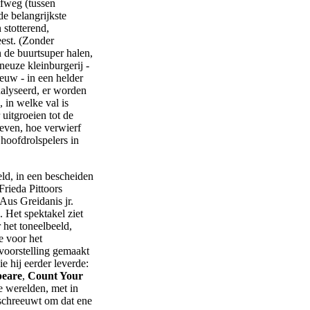
lfweg (tussen
e belangrijkste
 stotterend,
eest. (Zonder
 de buurtsuper halen,
uneuze kleinburgerij -
euw - in een helder
analyseerd, er worden
 in welke val is
uitgroeien tot de
heven, hoe verwierf
 hoofdrolspelers in
ld, in een bescheiden
Frieda Pittoors
 Aus Greidanis jr.
 Het spektakel ziet
 het toneelbeeld,
e voor het
 voorstelling gemaakt
e hij eerder leverde:
peare
,
Count Your
e werelden, met in
 schreeuwt om dat ene