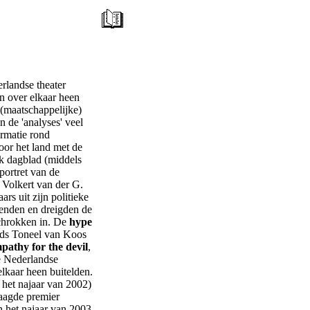
erlandse theater
n over elkaar heen
 (maatschappelijke)
n de 'analyses' veel
ormatie rond
oor het land met de
ijk dagblad (middels
portret van de
 Volkert van der G.
rs uit zijn politieke
kenden en dreigden de
schrokken in. De
hype
nds Toneel van Koos
pathy for the devil
,
e Nederlandse
lkaar heen buitelden.
t het najaar van 2002)
laagde premier
n het najaar van 2003