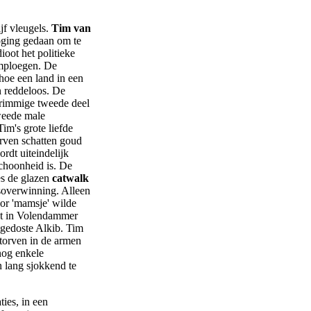
jf vleugels.
Tim van
oging gedaan om te
oot het politieke
omploegen. De
hoe een land in een
n reddeloos. De
grimmige tweede deel
tweede male
im's grote liefde
orven schatten goud
rdt uiteindelijk
schoonheid is. De
es de glazen
catwalk
usoverwinning. Alleen
oor 'mamsje' wilde
at in Volendammer
itgedoste Alkib. Tim
storven in de armen
nog enkele
n lang sjokkend te
ties, in een