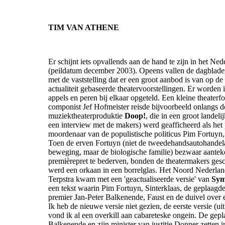
TIM VAN ATHENE
Er schijnt iets opvallends aan de hand te zijn in het Ned
(peildatum december 2003). Opeens vallen de dagblade
met de vaststelling dat er een groot aanbod is van op de
actualiteit gebaseerde theatervoorstellingen. Er worden i
appels en peren bij elkaar opgeteld. Een kleine theaterf
componist Jef Hofmeister reisde bijvoorbeeld onlangs d
muziektheaterproduktie
Doop!
, die in een groot landel
een interview met de makers) werd geafficheerd als het 
moordenaar van de populistische politicus Pim Fortuyn,
Toen de erven Fortuyn (niet de tweedehandsautohandelaa
beweging, maar de biologische familie) bezwaar aante
premièrepret te bederven, bonden de theatermakers ge
werd een orkaan in een borrelglas. Het Noord Nederla
Terpstra kwam met een 'geactualiseerde versie' van
Sym
een tekst waarin Pim Fortuyn, Sinterklaas, de geplaagd
premier Jan-Peter Balkenende, Faust en de duivel over e
Ik heb de nieuwe versie niet gezien, de eerste versie (ui
vond ik al een overkill aan cabareteske ongein. De gep
Balkenende en zijn minister van justitie Donner zetten i