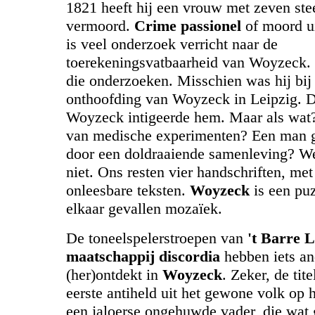
1821 heeft hij een vrouw met zeven s
vermoord.
Crime passionel
of moord u
is veel onderzoek verricht naar de
toerekeningsvatbaarheid van Woyzeck.
die onderzoeken. Misschien was hij bij
onthoofding van Woyzeck in Leipzig. 
Woyzeck intigeerde hem. Maar als wat?
van medische experimenten? Een man 
door een doldraaiende samenleving? W
niet. Ons resten vier handschriften, me
onleesbare teksten.
Woyzeck
is een puz
elkaar gevallen mozaïek.
De toneelspelerstroepen van
't Barre 
maatschappij discordia
hebben iets an
(her)ontdekt in
Woyzeck
. Zeker, de tite
eerste antiheld uit het gewone volk op he
een jaloerse ongehuwde vader, die wat 