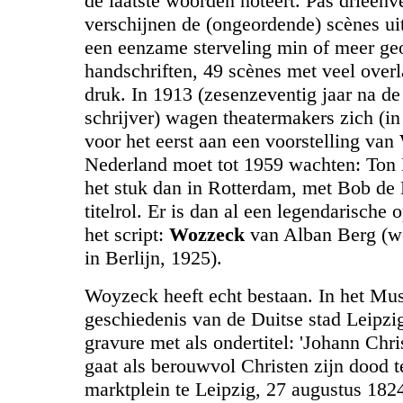
de laatste woorden noteert. Pas drieënvee
verschijnen de (ongeordende) scènes ui
een eenzame sterveling min of meer geo
handschriften, 49 scènes met veel over
druk. In 1913 (zesenzeventig jaar na d
schrijver) wagen theatermakers zich (
voor het eerst aan een voorstelling van
Nederland moet tot 1959 wachten: Ton L
het stuk dan in Rotterdam, met Bob de 
titelrol. Er is dan al een legendarische 
het script:
Wozzeck
van Alban Berg (w
in Berlijn, 1925).
Woyzeck heeft echt bestaan. In het Mu
geschiedenis van de Duitse stad Leipzi
gravure met als ondertitel: 'Johann Chr
gaat als berouwvol Christen zijn dood 
marktplein te Leipzig, 27 augustus 1824