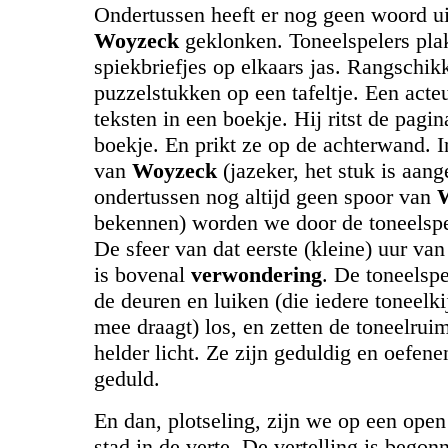
Ondertussen heeft er nog geen woord ui
Woyzeck
geklonken. Toneelspelers pla
spiekbriefjes op elkaars jas. Rangschik
puzzelstukken op een tafeltje. Een acteu
teksten in een boekje. Hij ritst de pagina
boekje. En prikt ze op de achterwand. I
van
Woyzeck
(jazeker, het stuk is aan
ondertussen nog altijd geen spoor van
bekennen) worden we door de toneelspel
De sfeer van dat eerste (kleine) uur van
is bovenal
verwondering
. De toneelsp
de deuren en luiken (die iedere toneelki
mee draagt) los, en zetten de toneelruim
helder licht. Ze zijn geduldig en oefene
geduld.
En dan, plotseling, zijn we op een open 
stad in de verte. De vertelling is begon