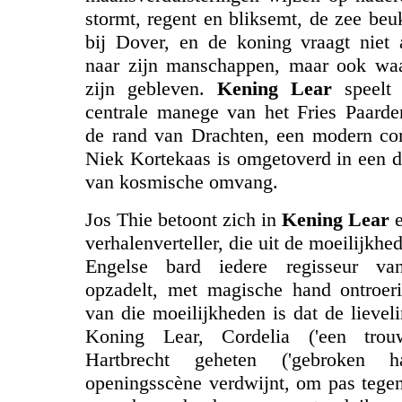
stormt, regent en bliksemt, de zee beuk
bij Dover, en de koning vraagt niet 
naar zijn manschappen, maar ook waa
zijn gebleven.
Kening Lear
speelt 
centrale manege van het Fries Paard
de rand van Drachten, een modern co
Niek Kortekaas is omgetoverd in een d
van kosmische omvang.
Jos Thie betoont zich in
Kening Lear
e
verhalenverteller, die uit de moeilijkh
Engelse bard iedere regisseur 
opzadelt, met magische hand ontroeri
van die moeilijkheden is dat de lievel
Koning Lear, Cordelia ('een trouw
Hartbrecht geheten ('gebroken h
openingsscène verdwijnt, om pas tegen