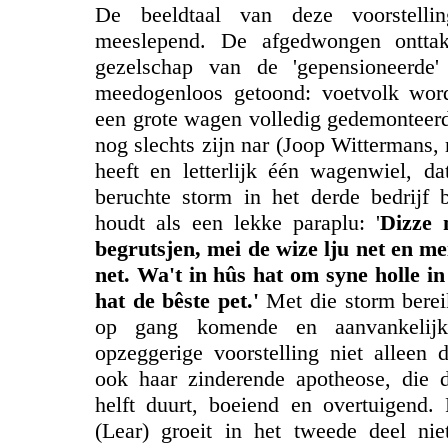
De beeldtaal van deze voorstelli
meeslepend. De afgedwongen onttak
gezelschap van de 'gepensioneerde
meedogenloos getoond: voetvolk wor
een grote wagen volledig gedemonteerd
nog slechts zijn nar (Joop Wittermans, 
heeft en letterlijk één wagenwiel, d
beruchte storm in het derde bedrijf 
houdt als een lekke paraplu: '
Dizze 
begrutsjen, mei de wize lju net en m
net. Wa't in hûs hat om syne holle in
hat de bêste pet.'
Met die storm berei
op gang komende en aanvankelijk
opzeggerige voorstelling niet alleen
ook haar zinderende apotheose, die 
helft duurt, boeiend en overtuigend.
(Lear) groeit in het tweede deel nie