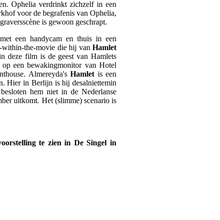
n. Ophelia verdrinkt zichzelf in een
rkhof voor de begrafenis van Ophelia,
dgraversscène is gewoon geschrapt.
 met een handycam en thuis in een
-within-the-movie die hij van
Hamlet
in deze film is de geest van Hamlets
rst op een bewakingmonitor van Hotel
enthouse. Almereyda's
Hamlet
is een
 Hier in Berlijn is hij desalniettemin
 besloten hem niet in de Nederlanse
ber uitkomt. Het (slimme) scenario is
orstelling te zien in De Singel in