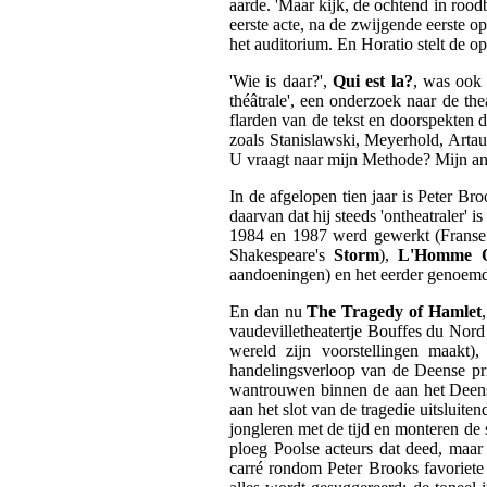
aarde. 'Maar kijk, de ochtend in rood
eerste acte, na de zwijgende eerste o
het auditorium. En Horatio stelt de op
'Wie is daar?',
Qui est la?
, was ook 
théâtrale', een onderzoek naar de t
flarden van de tekst en doorspekten d
zoals Stanislawski, Meyerhold, Arta
U vraagt naar mijn Methode? Mijn antw
In de afgelopen tien jaar is Peter B
daarvan dat hij steeds 'ontheatraler' 
1984 en 1987 werd gewerkt (Franse 
Shakespeare's
Storm
),
L'Homme 
aandoeningen) en het eerder genoe
En dan nu
The Tragedy of Hamlet
vaudevilletheatertje Bouffes du Nord
wereld zijn voorstellingen maakt
handelingsverloop van de Deense pri
wantrouwen binnen de aan het Deense
aan het slot van de tragedie uitsluit
jongleren met de tijd en monteren de 
ploeg Poolse acteurs dat deed, maar
carré rondom Peter Brooks favoriete 