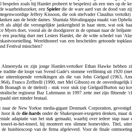
il bespelen zoals hij Hamlet probeert te bespelen) als een mes op de k
nde waarheidszoeker, een
Spieler
die de ware aard van de dood van zij
mtegenwoordige Jeffery Kissoon, die ook stiefvader Claudius vertolkt) 
 danken aan de beide dames. Shantala Shivalingappa maakt van Ophelia e
 als altijd die verongelijkte jankerigheid in haar stem, wat ook haa
 Myers doet, vooral als de doodgraver in de opmaat naar de briljante f
een prachtig duet met Lesters Hamlet, die de witte schedel van 'Alas,
kastvoorstelling. Wereldtoneel van een bescheiden getoonde topklass
and Festival misschien?
ael Almereyda en zijn jonge Hamlet-vertolker Ethan Hawke hebben z
e traditie die loopt van Svend Gade's stomme verfilming uit 1920 (met
lke uiteenlopende vertolkingen als die van John Gielgud (1963, Ame
1964), Franco Zeffirelli (1990, met Mel Gibson) en de onverdragelijk 
h Branagh in de titelrol) - stuk voor stuk (op Gielgud/Burton na) k
stralische regisseur Baz Luhrmann in 1997 zette met zijn flitsende 'c
paald niet minder brutaal.
st naar de New Yorkse media-gigant Denmark Corporation, gevestigd i
 hoor ik de
die-hards
onder de Shakespeare-exegeten denken, maar dat
 geniale adaptatie van het stuk gemaakt, waarbij over iedere stap naar 
toneel-in-het-toneel, hij monteert een slimme homevideo. Titel, uite
j de huisbioscoop van de firma afgeleverd. Voor de finale ontmoeting