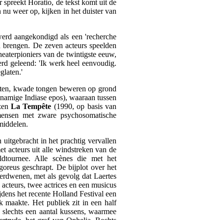
 spreekt Horatio, de tekst komt uit de
 nu weer op, kijken in het duister van
 werd aangekondigd als een 'recherche
n brengen. De zeven acteurs speelden
heaterpioniers van de twintigste eeuw,
rd geleend: 'Ik werk heel eenvoudig.
glaten.'
glaten, kwade tongen beweren op grond
knamige Indiase epos), waaraan tussen
ozen
La Tempête
(1990, op basis van
mensen met zware psychosomatische
middelen.
 uitgebracht in het prachtig vervallen
t acteurs uit alle windstreken van de
dtournee. Alle scènes die met het
oreus geschrapt. De bijplot over het
erdwenen, met als gevolg dat Laertes
 acteurs, twee actrices en een musicus
jdens het recente Holland Festival een
 maakte. Het publiek zit in een half
p slechts een aantal kussens, waarmee