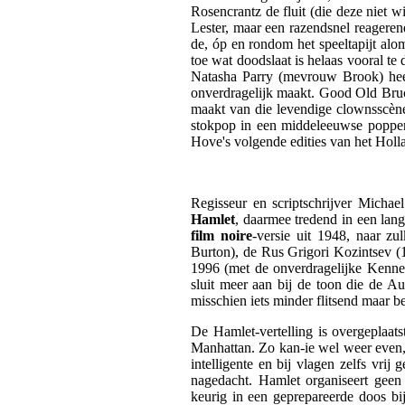
Rosencrantz de fluit (die deze niet w
Lester, maar een razendsnel reagere
de, óp en rondom het speeltapijt alo
toe wat doodslaat is helaas vooral te
Natasha Parry (mevrouw Brook) heeft
onverdragelijk maakt. Good Old Bruce
maakt van die levendige clownsscène 
stokpop in een middeleeuwse poppen
Hove's volgende edities van het Holl
Regisseur en scriptschrijver Mich
Hamlet
, daarmee tredend in een lang
film noire
-versie uit 1948, naar zu
Burton), de Rus Grigori Kozintsev (
1996 (met de onverdragelijke Kennet
sluit meer aan bij de toon die de Au
misschien iets minder flitsend maar be
De Hamlet-vertelling is overgeplaat
Manhattan. Zo kan-ie wel weer even,
intelligente en bij vlagen zelfs vrij
nagedacht. Hamlet organiseert geen 
keurig in een geprepareerde doos bi