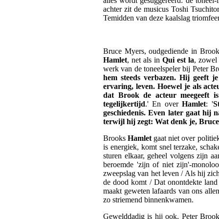
alles wordt gesuggereerd: de toneel-
achter zit de musicus Toshi Tsuchitor
Temidden van deze kaalslag triomfeert,
Bruce Myers, oudgediende in Brooks C
Hamlet
, net als in
Qui est la
, zowel
werk van de toneelspeler bij Peter 
hem steeds verbazen. Hij geeft je
ervaring, leven. Hoewel je als ac
dat Brook de acteur meegeeft is
tegelijkertijd
.' En over
Hamlet
: '
S
geschiedenis. Even later gaat hij 
terwijl hij zegt: Wat denk je, Bruc
Brooks
Hamlet
gaat niet over politi
is energiek, komt snel terzake, schak
sturen elkaar, geheel volgens zijn aa
beroemde 'zijn of niet zijn'-monolo
zweepslag van het leven / Als hij zich
de dood komt / Dat onontdekte land 
maakt geweten lafaards van ons allen!
zo striemend binnenkwamen.
Gewelddadig is hij ook, Peter Brook