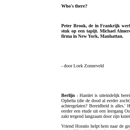
Who's there?
Peter Brook, de in Frankrijk werk
stuk op een tapijt. Michael Almere
firma in New York, Manhattan.
- door Loek Zonneveld
Berlijn -
Hamlet is uiteindelijk ber
Ophelia (die de dood al eerder zocht)
achtergelaten? Bereidheid is alles.' 
eerder een etude uit een leergang Oo
zakt tergend langzaam door zijn knie
Vriend Horatio helpt hem naar de gron