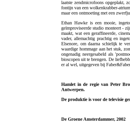
laatste zendmicrofoons opgeplakt, z
fontijn van een wolkenkrabber-atrium
maar een ontmoeting met een zwerfjun
Ethan Hawke is een mooie, ingeto
geïmproviseerde studio monteert - z
maakt, wat een geraffineerde, cinem
vader, allemachtig prachtig en inge
Elsenore, om daarna schielijk te v
waardige hommage aan het stuk, zonder
ongenadig neergesabeld als 'postmo
bioscopen uit te brengen. De liefheb
er al wel, uitgegeven bij Faber&Faber
Hamlet in de regie van Peter Broo
Antwerpen.
De produktie is voor de televisie g
De Groene Amsterdammer, 2002