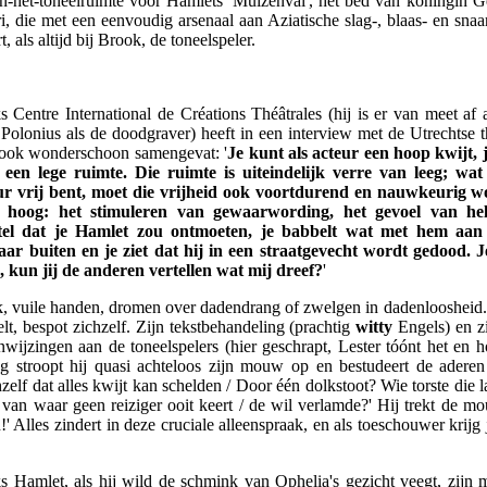
in-het-toneelruimte voor Hamlets 'Muizenval', het bed van koningin G
i, die met een eenvoudig arsenaal aan Aziatische slag-, blaas- en sna
 als altijd bij Brook, de toneelspeler.
entre International de Créations Théâtrales (hij is er van meet af a
 Polonius als de doodgraver) heeft in een interview met de Utrechtse
Brook wonderschoon samengevat: '
Je kunt als acteur een hoop kwijt, 
 een lege ruimte. Die ruimte is uiteindelijk verre van leeg; wa
teur vrij bent, moet die vrijheid ook voortdurend en nauwkeurig
 hoog: het stimuleren van gewaarwording, het gevoel van hel
tel dat je Hamlet zou ontmoeten, je babbelt wat met hem aan d
naar buiten en je ziet dat hij in een straatgevecht wordt gedood.
e, kun jij de anderen vertellen wat mij dreef?
'
ek, vuile handen, dromen over dadendrang of zwelgen in dadenloosheid.
elt, bespot zichzelf. Zijn tekstbehandeling (prachtig
witty
Engels) en zi
nwijzingen aan de toneelspelers (hier geschrapt, Lester tóónt het en ho
og stroopt hij quasi achteloos zijn mouw op en bestudeert de adere
zelf dat alles kwijt kan schelden / Door één dolkstoot? Wie torste die la
van waar geen reiziger ooit keert / de wil verlamde?' Hij trekt de mo
' Alles zindert in deze cruciale alleenspraak, en als toeschouwer krijg
s Hamlet, als hij wild de schmink van Ophelia's gezicht veegt, zijn m