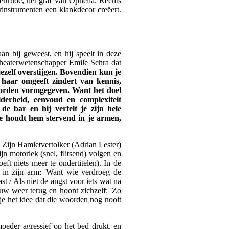
ertrude, het graf van Ophelia. Rechts
arinstrumenten een klankdecor creëert.
an bij geweest, en hij speelt in deze
 theaterwetenschapper Emile Schra dat
jezelf overstijgen. Bovendien kun je
t haar omgeeft zindert van kennis,
 worden vormgegeven. Want het doel
derheid, eenvoud en complexiteit
e bar en hij vertelt je zijn hele
 Je houdt hem stervend in je armen,
 Zijn Hamletvertolker (Adrian Lester)
jn motoriek (snel, flitsend) volgen en
eft niets meer te ondertitelen). In de
n in zijn arm: 'Want wie verdroeg de
st / Als niet de angst voor iets wat na
uw weer terug en hoont zichzelf: 'Zo
 je het idee dat die woorden nog nooit
oeder agressief op het bed drukt, en