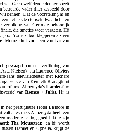
eel zet. Geen weifelende denker speelt
n betreurde vader (hier gespeeld door
wil kennen. Dat de voorstelling af en
en net iets té eterisch dwaallicht, en
r vertolking van Gertrude behoorlijk
inale, die smetjes weer vergeten. Hij
 poor Yorrick' laat klepperen als een
e. Mooie kluif voor een van Ivo van
ich gewaagd aan een verfilming van
 Asta Nielsen), via Laurence Oliviers
rikaans televisietheater met Richard
lange versie van Kenneth Branagh uit
ostuumfilms. Almereyda's
Hamlet
-film
lipversie' van
Romeo + Juliet
. Hij is
n het prestigieuze Hotel Elsinore in
 valt alles mee. Almereyda heeft een
een moderne setting goed lijkt te zijn
raard:
The Mousetrap
, en hij wordt
 tussen Hamlet en Ophelia, krijgt de