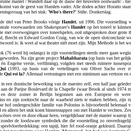
bruine mantel / Wandelt daar op de dauw der heuvelen oostwaarts' - hier
pkomst van de geest van Hamlets vader. Alle doden achter Horatio staan
eningsvraag van het stuk: '
Who's there?'
Stilte. Donkerslag.
de titel van Peter Brooks vórige
Hamlet
, uit 1996. Die voorstelling
heatrale voorwaarden om Shakespeare's
Hamlet
op het toneel te kúnne
ie met overwegingen over toneelspelen, ooit uitgesproken door grote t
ud, Brecht en Edward Gordon Craig, van wie de open slotconclusie we
oord is: ik weet al wat theater niét moet zijn. Mijn Methode is het we
rook (76 werd hij onlangs) in zijn voorstellingen steeds meer gaan we
is geworden. Na zijn grote project
Mahabharata
(op basis van het gelij
én Engelse versie, verfilming), volgden met steeds ruimere tussenp
Qui
(1993, op basis van de vertellingen van Oliver Sachs over 
mde
Qui est la?
Allemaal vertoningen met een minimum aan vertoon en 
, in een drastische bewerking van de maestro zelf, een half jaar geleden
 aan de Parijse Boulevard de la Chapelle (waar Brook al sinds 1974 me
), en deze zomer in Berlijn begonnen aan een Europese en werel
ns en zijn zoektocht naar de waarheid niets te maken hebben, zijn rig
 hof ondergeschikte familie van Polonius is bijvoorbeeld helemaal v
end en alleen het stuk komt binnenstappen om met Hamlet te vechten. Zes
scènes over en door elkaar heen, vergelijkbaar met de manier waarop ti
 zonder de loodzware symboliek die die voorstelling zo onverdragelijk
speelvloerbedekking: een tapijt, hier fel rood-oranje gekleurd. Daaro