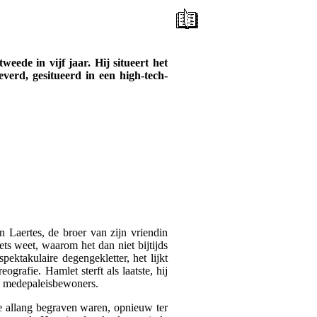
ede in vijf jaar. Hij situeert het
everd, gesitueerd in een high-tech-
n Laertes, de broer van zijn vriendin
ets weet, waarom het dan niet bijtijds
pektakulaire degengekletter, het lijkt
rafie. Hamlet sterft als laatste, hij
jn medepaleisbewoners.
die allang begraven waren, opnieuw ter