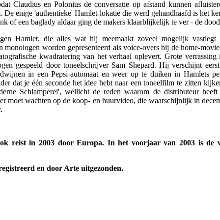
odat Claudius en Polonius de conversatie op afstand kunnen afluistere
. De enige 'authentieke' Hamlet-lokatie die werd gehandhaafd is het ke
k of een baglady aldaar ging de makers klaarblijkelijk te ver - de doo
gen Hamlet, die alles wat hij meemaakt zoveel mogelijk vastlegt
ijn monologen worden gepresenteerd als voice-overs bij de home-movie
atografische kwadratering van het verhaal oplevert. Grote verrassing 
togen gespeeld door toneelschrijver Sam Shepard. Hij verschijnt ee
erdwijnen in een Pepsi-automaat en weer op te duiken in Hamlets p
 dat je één seconde het idee hebt naar een toneelfilm te zitten kijken.
derne Schlamperei', wellicht de reden waarom de distributeur heeft
ber moet wachten op de koop- en huurvideo, die waarschijnlijk in decem
.
k reist in 2003 door Europa. In het voorjaar van 2003 is de vo
eregistreerd en door Arte uitgezonden.