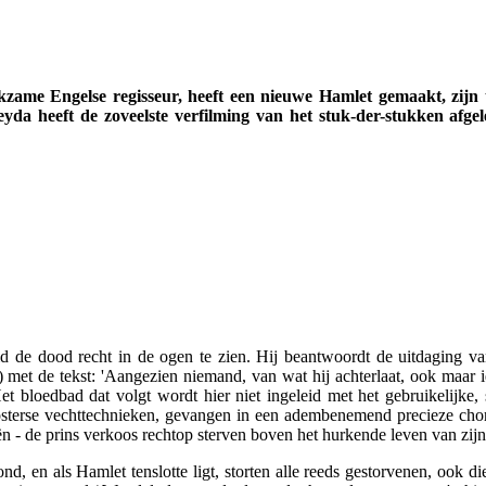
zame Engelse regisseur, heeft een nieuwe Hamlet gemaakt, zijn twe
yda heeft de zoveelste verfilming van het stuk-der-stukken afgel
eid de dood recht in de ogen te zien. Hij beantwoordt de uitdaging va
 met de tekst: 'Aangezien niemand, van wat hij achterlaat, ook maar i
Het bloedbad dat volgt wordt hier niet ingeleid met het gebruikelijke, s
sterse vechttechnieken, gevangen in een adembenemend precieze choreog
ën - de prins verkoos rechtop sterven boven het hurkende leven van zi
d, en als Hamlet tenslotte ligt, storten alle reeds gestorvenen, ook 