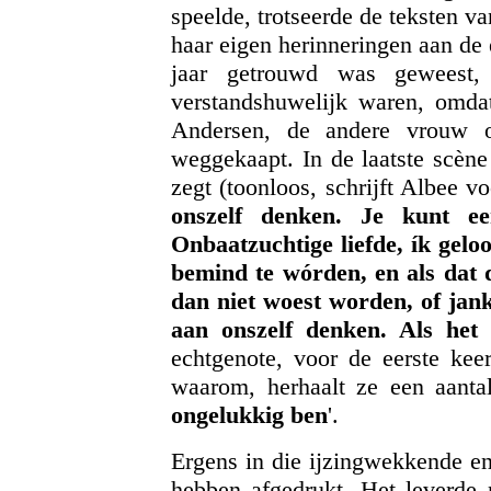
speelde, trotseerde de teksten 
haar eigen herinneringen aan de 
jaar getrouwd was geweest, 
verstandshuwelijk waren, omdat
Andersen, de andere vrouw 
weggekaapt. In de laatste scène
zegt (toonloos, schrijft Albee voo
onszelf denken. Je kunt een
Onbaatzuchtige liefde, ík gel
bemind te wórden, en als da
dan niet woest worden, of jank
aan onszelf denken. Als het
echtgenote, voor de eerste keer
waarom, herhaalt ze een aanta
ongelukkig ben
'.
Ergens in die ijzingwekkende e
hebben afgedrukt. Het leverde 