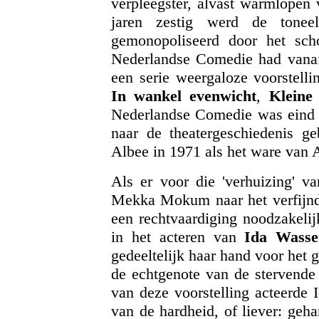
verpleegster, alvast warmlopen 
jaren zestig werd de tonee
gemonopoliseerd door het sc
Nederlandse Comedie had vanaf 
een serie weergaloze voorstell
In wankel evenwicht
,
Kleine 
Nederlandse Comedie was eind 
naar de theatergeschiedenis
Albee in 1971 als het ware van 
Als er voor die 'verhuizing' v
Mekka Mokum naar het verfijnde 
een rechtvaardiging noodzakelijk
in het acteren van
Ida Wass
gedeeltelijk haar hand voor het 
de echtgenote van de stervende
van deze voorstelling acteerde
van de hardheid, of liever: geh