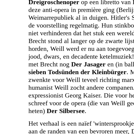
Dreigroschenoper
op een libretto van 
deze anti-opera in première ging (Berli
Weimarrepubliek al in duigen. Hitler's
de voorstelling regelmatig. Hun stin
niet verhinderen dat het stuk een werel
Brecht stond al langer op de zwarte lijs
horden, Weill werd er nu aan toegevoeg
jood, dwars, en decadente ketelmuziek
met Brecht nog
Der Jasager
en (in bal
sieben Todsünden der Kleinbürger
. 
zwenkte voor Weill teveel richting ma
humanist Weill zocht andere companen
expressionist Georg Kaiser. Die voor he
schreef voor de opera (die van Weill g
heten)
Der Silbersee
.
Het verhaal is een naïef 'wintersprookje
aan de randen van een bevroren meer, D