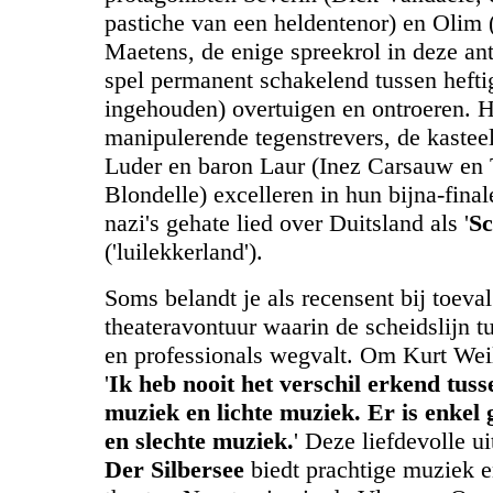
pastiche van een heldentenor) en Olim 
Maetens, de enige spreekrol in deze anti
spel permanent schakelend tussen hefti
ingehouden) overtuigen en ontroeren. 
manipulerende tegenstrevers, de kastee
Luder en baron Laur (Inez Carsauw en
Blondelle) excelleren in hun bijna-final
nazi's gehate lied over Duitsland als '
Sc
('luilekkerland').
Soms belandt je als recensent bij toeval
theateravontuur waarin de scheidslijn 
en professionals wegvalt. Om Kurt Weill
'
Ik heb nooit het verschil erkend tuss
muziek en lichte muziek. Er is enkel
en slechte muziek.
' Deze liefdevolle u
Der Silbersee
biedt prachtige muziek e