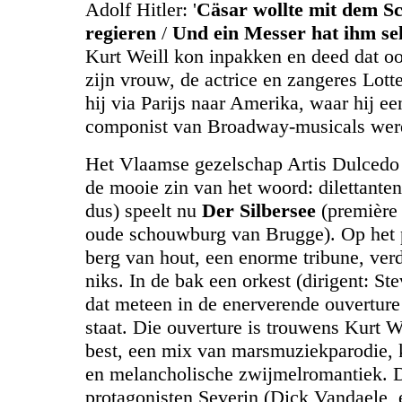
Adolf Hitler: '
Cäsar wollte mit dem S
regieren
/
Und ein Messer hat ihm selb
Kurt Weill kon inpakken en deed dat o
zijn vrouw, de actrice en zangeres Lott
hij via Parijs naar Amerika, waar hij e
componist van Broadway-musicals wer
Het Vlaamse gezelschap Artis Dulcedo 
de mooie zin van het woord: dilettanten
dus) speelt nu
Der Silbersee
(première 
oude schouwburg van Brugge). Op het
berg van hout, een enorme tribune, ver
niks. In de bak een orkest (dirigent: S
dat meteen in de enerverende ouverture
staat. Die ouverture is trouwens Kurt We
best, een mix van marsmuziekparodie,
en melancholische zwijmelromantiek. 
protagonisten Severin (Dick Vandaele, 