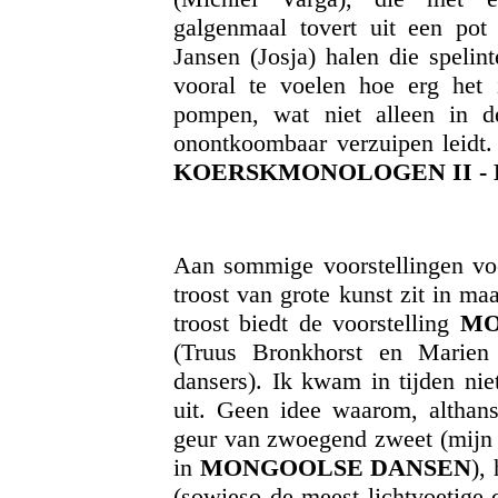
galgenmaal tovert uit een po
Jansen (Josja) halen die spelint
vooral te voelen hoe erg het
pompen, wat niet alleen in d
onontkoombaar verzuipen leidt.
KOERSKMONOLOGEN II - De
Aan sommige voorstellingen voel
troost van grote kunst zit in ma
troost biedt de voorstelling
MO
(Truus Bronkhorst en Marien
dansers). Ik kwam in tijden ni
uit. Geen idee waarom, althan
geur van zwoegend zweet (mijn 
in
MONGOOLSE DANSEN
),
(sowieso de meest lichtvoetige 