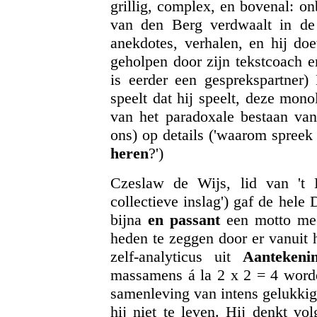
grillig, complex, en bovenal: o
van den Berg verdwaalt in de 
anekdotes, verhalen, en hij doe
geholpen door zijn tekstcoach en
is eerder een gesprekspartner)
speelt dat hij speelt, deze mon
van het paradoxale bestaan van 
ons) op details ('waarom spreek
heren
?')
Czeslaw de Wijs, lid van 't 
collectieve inslag') gaf de hel
bijna
en passant
een motto mee:
heden te zeggen door er vanuit h
zelf-analyticus uit
Aantekeni
massamens á la 2 x 2 = 4 worden
samenleving van intens gelukkig
hij niet te leven. Hij denkt vo