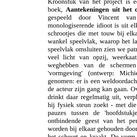
Kroonstuk van het project is e
boek,
Aantekeningen uit het 
gespeeld door Vincent v
monologiserende idioot is uit el
schrootjes die met touw bij elk
wankel speelvlak, waarop het la
speelvlak omsluiten zien we pat
veel licht van opzij, weerkaa
weghebben van de schermen v
'vormgeving' (ontwerp: Michi
genomen: er is een weldoordac
de acteur zijn gang kan gaan. Ov
drinkt daar regelmatig uit, ver
hij fysiek steun zoekt - met di
pauzes tussen de 'hoofdstukj
ontbindende geest van het per
worden bij elkaar gehouden door 
het scheurt en kraakt. De vorm