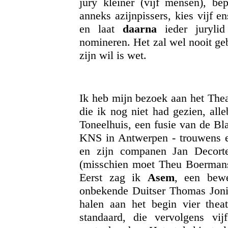
jury kleiner (vijf mensen), be
anneks azijnpissers, kies vijf 
en laat
daarna
ieder jurylid 
nomineren. Het zal wel nooit ge
zijn wil is wet.
Ik heb mijn bezoek aan het Theat
die ik nog niet had gezien, all
Toneelhuis, een fusie van de 
KNS in Antwerpen - trouwens e
en zijn companen Jan Decort
(misschien moet Theu Boermans
Eerst zag ik
Asem
, een bew
onbekende Duitser Thomas Joni
halen aan het begin vier theat
standaard, die vervolgens vi