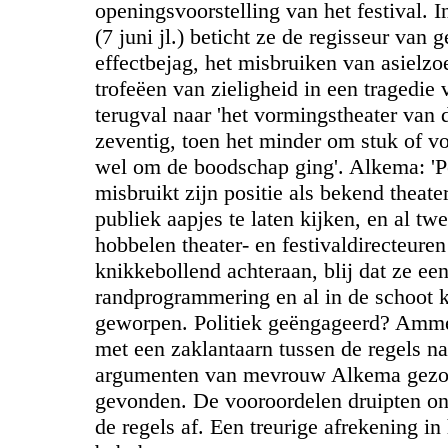
openingsvoorstelling van het festival. I
(7 juni jl.) beticht ze de regisseur van 
effectbejag, het misbruiken van asielzo
trofeëen van zieligheid in een tragedie 
terugval naar 'het vormingstheater van 
zeventig, toen het minder om stuk of vo
wel om de boodschap ging'. Alkema: 'Pe
misbruikt zijn positie als bekend theat
publiek aapjes te laten kijken, en al twe
hobbelen theater- en festivaldirecteuren
knikkebollend achteraan, blij dat ze ee
randprogrammering en al in de schoot k
geworpen. Politiek geëngageerd? Amme
met een zaklantaarn tussen de regels na
argumenten van mevrouw Alkema gezoc
gevonden. De vooroordelen druipten on
de regels af. Een treurige afrekening in