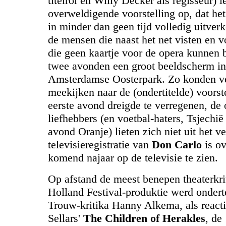
titelrol en Willy Decker als regisseur) l
overweldigende voorstelling op, dat he
in minder dan geen tijd volledig uitver
de mensen die naast het net visten en 
die geen kaartje voor de opera kunnen b
twee avonden een groot beeldscherm in
Amsterdamse Oosterpark. Zo konden ve
meekijken naar de (ondertitelde) voorst
eerste avond dreigde te verregenen, de 
liefhebbers (en voetbal-haters, Tsjechië
avond Oranje) lieten zich niet uit het v
televisieregistratie van
Don Carlo
is ov
komend najaar op de televisie te zien.
Op afstand de meest benepen theaterkri
Holland Festival-produktie werd onder
Trouw-kritika Hanny Alkema, als reacti
Sellars'
The Children of Herakles
, de