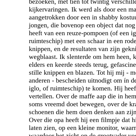
bezoeken, met tien tot twintig verschil
kijkervaringen. Ik werd als door een m
aangetrokken door een in shabby kost
jongen, die bovenop een object dat no
heeft van een reuze-pompoen (of een ig
ruimteschip) met een schaar in een rode
knippen, en de resultaten van zijn gekn
wegblaast. Ik slenterde om hem heen, 
elders en keerde steeds terug, gefascin
stille knippen en blazen. Tot hij mij - 
anderen - bescheiden uitnodigt om ín 
iglo, of ruimteschip) te komen. Hij heeft
vertellen. Over de maffe aap die in hem
soms vreemd doet bewegen, over de k
schoenen die hem doen denken aan zijn
Over die opa heeft hij een filmpje dat h
laten zien, op een kleine monitor, waar
waardoor het zicht op de grootvader vo