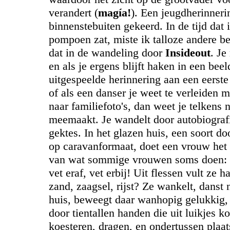
verandert (
magía!
). Een jeugdherinneri
binnenstebuiten gekeerd. In de tijd dat i
pompoen zat, miste ik talloze andere b
dat in de wandeling door
Insideout
. Je
en als je ergens blijft haken in een beel
uitgespeelde herinnering aan een eerste 
of als een danser je weet te verleiden m
naar familiefoto's, dan weet je telkens n
meemaakt. Je wandelt door autobiograf
gektes. In het glazen huis, een soort 
op caravanformaat, doet een vrouw he
van wat sommige vrouwen soms doen: i
vet eraf, vet erbij! Uit flessen vult ze h
zand, zaagsel, rijst? Ze wankelt, danst 
huis, beweegt daar wanhopig gelukkig
door tientallen handen die uit luikjes k
koesteren, dragen, en ondertussen plaa