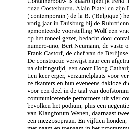
Containerbouw is klaarblijkelijk trend i
onze Oosterburen. Alain Platel en zijn 
('contemporain') de la B. ('Belgique') 
vorig jaar in Duisburg bij de Ruhrtrienn
gemonteerde voorstelling
Wolf
een vrac
op het toneel gezet, bedacht door cont
numero-uno, Bert Neumann, de vaste o
Frank Castorf, de chef van de Berlijns
De constructie verwijst naar een afgetr
na sluitingstijd, een soort Hoog Cathar
tien keer erger, verzamelplaats voor v
zelfkanters en hun eveneens dakloze di
voor een deel in de taal van doofstomm
communicerende performers uit vier co
bevolken het podium, plus een negenti
van Klangforum Wenen, daarnaast twee
een mezzosopraan. En vijftien honden, 
met naam en toenaam in het programm