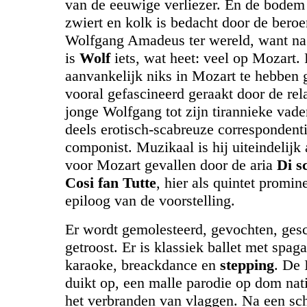
van de eeuwige verliezer. En de bode
zwiert en kolk is bedacht door de bero
Wolfgang Amadeus ter wereld, want n
is
Wolf
iets, wat heet: veel op Mozart. 
aanvankelijk niks in Mozart te hebben g
vooral gefascineerd geraakt door de rel
jonge Wolfgang tot zijn tirannieke vade
deels erotisch-scabreuze correspondent
componist. Muzikaal is hij uiteindelijk 
voor Mozart gevallen door de aria
Di s
Cosi fan Tutte
, hier als quintet promin
epiloog van de voorstelling.
Er wordt gemolesteerd, gevochten, ges
getroost. Er is klassiek ballet met spaga
karaoke, breackdance en
stepping
. De 
duikt op, een malle parodie op dom nat
het verbranden van vlaggen. Na een sch