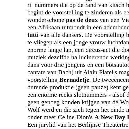
rij nummers die op de rand van kitsch 
begint de voorstelling te zinderen als e
wonderschone
pas de deux
van een Vi
een Afrikaan uitmondt in een adembe
tutti
van alle dansers. De voorstelling be
te vliegen als een jonge vrouw luchtdan
enorme lange lap, een circus-act die do
muziek dezelfde hallucinerende werking
dans voor drie jongens en een botsautoo
cantate van Bach) uit Alain Platel's mag
voorstelling
Bernadetje
. De tweeëneen
durende produktie (geen pauze) kent ge
een enorme reeks slotnummers - alsof 
geen genoeg konden krijgen van dé Wo
Wolf werd en die zich tegen het einde
onder meer Celine Dion's
A New Day 
Een jurylid van het Berlijnse Theatertre