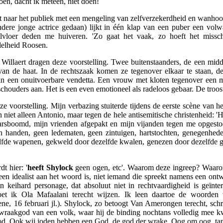
doen, dacht ik meteen, niet doen!
 naar het publiek met een mengeling van zelfverzekerdheid en wanhoo
ndere jonge actrice gedaan) lijkt in één klap van een puber een vol
loer deden me huiveren. 'Zo gaat het vaak, zo hoeft het misschien
delheid Roosen.
illaert dragen deze voorstelling. Twee buitenstaanders, de een mid
 van de haat. In de rechtszaak komen ze tegenover elkaar te staan, d
 van een onuitvoerbare vendetta. Een vrouw met kloten tegenover een 
 schouders aan. Het is een even emotioneel als radeloos gebaar. De troos
ze voorstelling. Mijn verbazing stuiterde tijdens de eerste scène van h
 niet alleen Antonio, maar tegen de hele antisemitische christenheid: '
arsboomd, mijn vrienden afgepakt en mijn vijanden tegen me opges
n handen, geen ledematen, geen zintuigen, hartstochten, genegenhed
lfde wapenen, gekweld door dezelfde kwalen, genezen door dezelfde g
t hier: '
heeft Shylock
geen ogen, etc'. Waarom deze ingreep? Waarom
en idealist aan het woord is, niet iemand die spreekt namens een on
 keihard personage, dat absoluut niet in rechtvaardigheid is geïnter
oet ik Ola Mafaalani terecht wijzen. Ik leen daartoe de woorde
, 16 februari jl.). Shylock, zo betoogt Van Amerongen terecht, schree
raakgod van een volk, waar hij de binding nochtans volledig mee kw
 God. Ook wij joden hebben een God, de god der wrake. Oog om oog, ta