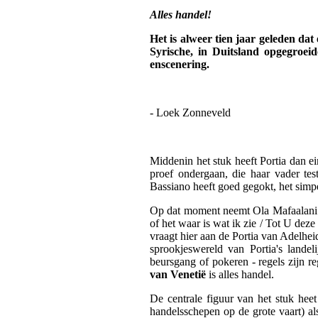
Alles handel!
Het is alweer tien jaar geleden d
Syrische, in Duitsland opgegroei
enscenering.
- Loek Zonneveld
Middenin het stuk heeft Portia dan e
proef ondergaan, die haar vader tes
Bassiano heeft goed gegokt, het simpe
Op dat moment neemt Ola Mafaalani de t
of het waar is wat ik zie / Tot U deze
vraagt hier aan de Portia van Adelhei
sprookjeswereld van Portia's landel
beursgang of pokeren - regels zijn re
van Venetië
is alles handel.
De centrale figuur van het stuk hee
handelsschepen op de grote vaart) al