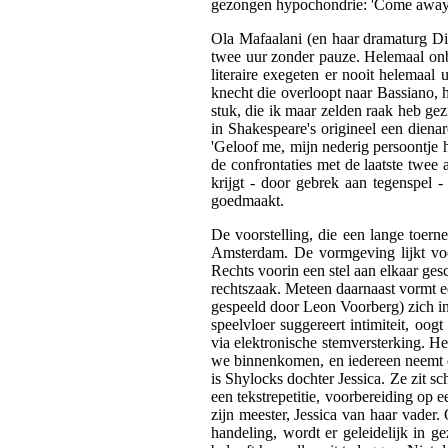
gezongen hypochondrie: 'Come away, 
Ola Mafaalani (en haar dramaturg Dirk
twee uur zonder pauze. Helemaal onbe
literaire exegeten er nooit helemaa
knecht die overloopt naar Bassiano, 
stuk, die ik maar zelden raak heb gez
in Shakespeare's origineel een dienar
'Geloof me, mijn nederig persoontje h
de confrontaties met de laatste twe
krijgt - door gebrek aan tegenspel -
goedmaakt.
De voorstelling, die een lange toer
Amsterdam. De vormgeving lijkt voor 
Rechts voorin een stel aan elkaar ges
rechtszaak. Meteen daarnaast vormt ee
gespeeld door Leon Voorberg) zich in
speelvloer suggereert intimiteit, oog
via elektronische stemversterking. Het
we binnenkomen, en iedereen neemt er
is Shylocks dochter Jessica. Ze zit s
een tekstrepetitie, voorbereiding op
zijn meester, Jessica van haar vader.
handeling, wordt er geleidelijk in ge