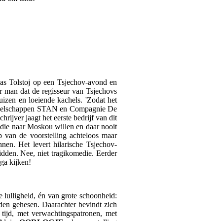
was Tolstoj op een Tsjechov-avond en
aar man dat de regisseur van Tsjechovs
uizen en loeiende kachels. 'Zodat het
ezelschappen STAN en Compagnie De
ijver jaagt het eerste bedrijf van dit
, die naar Moskou willen en daar nooit
p van de voorstelling achteloos maar
nen. Het levert hilarische Tsjechov-
dden. Nee, niet tragikomedie. Eerder
ga kijken!
 lulligheid, én van grote schoonheid:
den gehesen. Daarachter bevindt zich
 tijd, met verwachtingspatronen, met