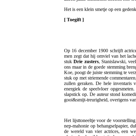
Het is een klein smetje op een geden
[ Toegift ]
Op 16 december 1900 schrijft actric
men zegt dat hij omviel van het lache
stuk
Drie zusters
, Stanislawski, ve
ons maar in de goede stemming breng
Koe, poogt de juiste stemming te verz
stuk op met striemende commentaren, t
zullen geraken. De hele inventaris 
energiek de speelvloer opgesmeten. 
slapstick op. De auteur stond komed
gooi&smijt-treurigheid, overigens van
Het lijsttoneeltje voor de voorstellin
nep-mahonie op behangselpapier, dub
de wereld van vier actrices, een we