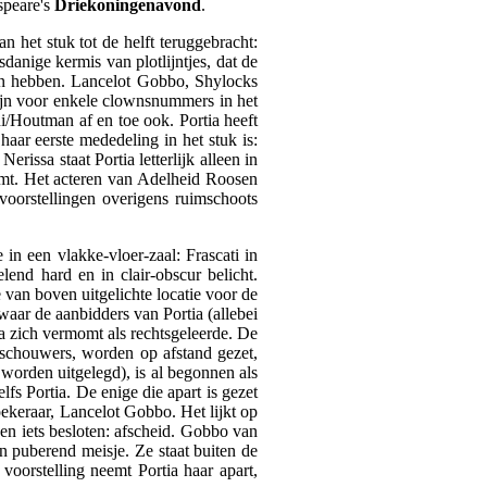
speare's
Driekoningenavond
.
n het stuk tot de helft teruggebracht:
danige kermis van plotlijntjes, dat de
ken hebben. Lancelot Gobbo, Shylocks
zijn voor enkele clownsnummers in het
ni/Houtman af en toe ook. Portia heeft
haar eerste mededeling in het stuk is:
issa staat Portia letterlijk alleen in
omt. Het acteren van Adelheid Roosen
 voorstellingen overigens ruimschoots
n een vlakke-vloer-zaal: Frascati in
lend hard en in clair-obscur belicht.
 van boven uitgelichte locatie voor de
waar de aanbidders van Portia (allebei
a zich vermomt als rechtsgeleerde. De
toeschouwers, worden op afstand gezet,
l worden uitgelegd), is al begonnen als
s Portia. De enige die apart is gezet
oekeraar, Lancelot Gobbo. Het lijkt op
en iets besloten: afscheid. Gobbo van
en puberend meisje. Ze staat buiten de
 voorstelling neemt Portia haar apart,