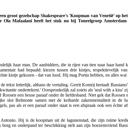
at een groot gezelschap Shakespeare's 'Koopman van Venetië' op he
de Ola Mafaalani heeft het stuk nu bij Toneelgroep Amsterdam
indelijk haar man. De aanbidders, die in rijen van tien naar haar han
tamentair had bepaald: kiezen tussen drie kistjes, respektievelijk va
lste kistje gekozen - dat van lood. Hij mag Portia hebben, en alles wat 
ekst letterlijk, althans de vertaling. Gerrit Komrij hertaalt Bassiano'
 kwitantie ondertekent.' Oorspronkelijk zal zoiets als 'seal with a kiss' 
d Roosen een heuse paraaf onder de liefdesband. Niet gek dat Roosen een
ijke slot Belmonte samen met de keiharde zakenmentaliteit in de ha
gels, pas als er een paraaf onder staat is een afspraak ook een échte a
t Antonio. Hij is de koopman uit de lagunenstad, die zijn ruime kredi
s borg en onderpand ter beschikking stelt aan zijn boezemvriend Bassi