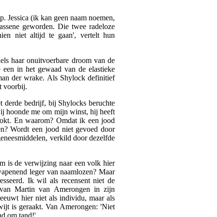
p. Jessica (ik kan geen naam noemen,
wassene geworden. Die twee radeloze
 niet altijd te gaan', vertelt hun
dels haar onuitvoerbare droom van de
e een in het gewaad van de elastieke
man der wrake. Als Shylock definitief
t voorbij.
et derde bedrijf, bij Shylocks beruchte
Hij hoonde me om mijn winst, hij heeft
tookt. En waarom? Omdat ik een jood
en? Wordt een jood niet gevoed door
eneesmiddelen, verkild door dezelfde
 is de verwijzing naar een volk hier
twapenend leger van naamlozen? Maar
esseerd. Ik wil als recensent niet de
n van Martin van Amerongen in zijn
uwt hier niet als individu, maar als
ijt is geraakt. Van Amerongen: 'Niet
nd om tand!'