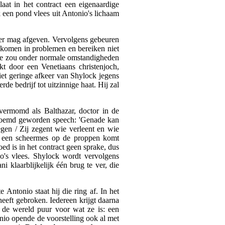
aat in het contract een eigenaardige
 een pond vlees uit Antonio's lichaam
 meer mag afgeven. Vervolgens gebeuren
n komen in problemen en bereiken niet
 Die zou onder normale omstandigheden
kt door een Venetiaans christenjoch,
iet geringe afkeer van Shylock jegens
e bedrijf tot uitzinnige haat. Hij zal
 (vermomd als Balthazar, doctor in de
n beroemd geworden speech: 'Genade kan
gen / Zij zegent wie verleent en wie
en een scheermes op de proppen komt
ed is in het contract geen sprake, dus
's vlees. Shylock wordt vervolgens
i klaarblijkelijk één brug te ver, die
 Antonio staat hij die ring af. In het
 heeft gebroken. Iedereen krijgt daarna
ud de wereld puur voor wat ze is: een
onio opende de voorstelling ook al met