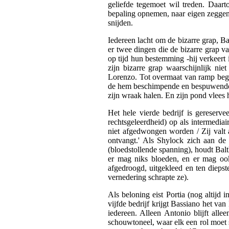
geliefde tegemoet wil treden. Daart
bepaling opnemen, naar eigen zeggen 
snijden.
Iedereen lacht om de bizarre grap, Ba
er twee dingen die de bizarre grap v
op tijd hun bestemming -hij verkeert
zijn bizarre grap waarschijnlijk ni
Lorenzo. Tot overmaat van ramp begin
de hem beschimpende en bespuwende chr
zijn wraak halen. En zijn pond vlees
Het hele vierde bedrijf is gereserve
rechtsgeleerdheid) op als intermediai
niet afgedwongen worden / Zij valt 
ontvangt.' Als Shylock zich aan de
(bloedstollende spanning), houdt Balt
er mag niks bloeden, en er mag oo
afgedroogd, uitgekleed en ten diepste
vernedering schrapte ze).
Als beloning eist Portia (nog altijd 
vijfde bedrijf krijgt Bassiano het van
iedereen. Alleen Antonio blijft alle
schouwtoneel, waar elk een rol moet s