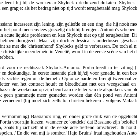
oe leent hij bij de woekeraar Shylock drieduizend dukaten. Shylock l
een grapje: als het bedrag niet op tijd wordt terugbetaald mag Shylock
ssiano incasseert zijn lening, zijn geliefde en een ring, die hij nooit
an het pond mensenvlees griezelig dichtbij brengen. Antonio's schepe
 in acute liquide problemen en kan Shylock niet op tijd terugbetalen.
et hebben doorgezet. Maar zijn dochter Jessica is ondertussen geschaa
t ze met die 'christenhond' Shylocks geld te verbrassen. De toch al n
istelijke meerderheid in Venetië, wordt in de eerste scène van het derd
 hebben.
erd voor de rechtszaak Shylock-Antonio. Portia treedt in ter zitting
r en deskundige. In eerste instantie pleit hij/zij voor genade, in ee
als zachte regen uit de hemel / Op onze aarde en brengt tweemaal ze
 letter van het contract houdt en bloedbelust met een weegschaal 
hazar de woekeraar op zijn beurt aan de letter van de afspraken: van blo
k geen grammetje meer gesneden worden dan één pond van Antonio
 vernederd (hij moet zich zelfs tot christen bekeren - volgens Mafaalan
in vermomming) Bassiano's ring, en onder grote druk van de opgeluchte
 Portia voor zijn kiezen, wanneer ze 'ontdekt' dat Bassiano zijn belofte
en, zoals hij zichzelf al in de eerste acte treffend omschreef: 'Ik ho
pelen. / En die van mij is somber.' Hajo Bruins' fraai ingehouden Ant