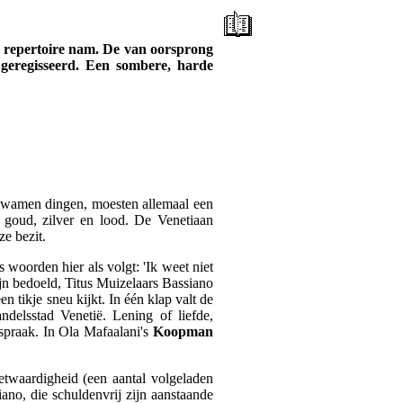
t repertoire nam. De van oorsprong
 geregisseerd. Een sombere, harde
d kwamen dingen, moesten allemaal een
n goud, zilver en lood. De Venetiaan
ze bezit.
s woorden hier als volgt: 'Ik weet niet
zijn bedoeld, Titus Muizelaars Bassiano
 tikje sneu kijkt. In één klap valt de
ndelsstad Venetië. Lening of liefde,
fspraak. In Ola Mafaalani's
Koopman
etwaardigheid (een aantal volgeladen
ano, die schuldenvrij zijn aanstaande