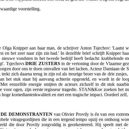
kwaardige voorstelling.
e Olga Knipper aan haar man, de schrijver Anton Tsjechov: 'Laatst 
n en het zeer naar zijn zin had.' In dezelfde brief schrijft Knipper h
el nieuwe vondsten in het tweede bedrijf heeft bedacht: krabbelende m
t'. Tsjechovs
DRIE ZUSTERS
in de vertoning door de Vlaamse g
orgen door ons te doen omvallen van het lachen. Acteur Damiaan de Schr
rekt zich daarna terug in zijn rol als treurige broer van de drie zusjes
van het stuk staat bij aanvang achterin opgesteld, en wordt in de loo
Met eenzelfde energie smijten de acteurs zichzelf in dit stuk naarbin
ie voor ogen, zijn eerste regisseur tragedie. STAN&Koe zoeken het mi
 hoge komediantenkwaliteit en met een tragische impact. Oordeel zelf, 
g
DE DEMONSTRANTEN
van Olivier Provily is én van een extreme
bele vitragegordijnen die in een tergend tempo opzij en omhoog wor
reld die door Provily zorgvuldig is georkestreerd. Hij speelt met de