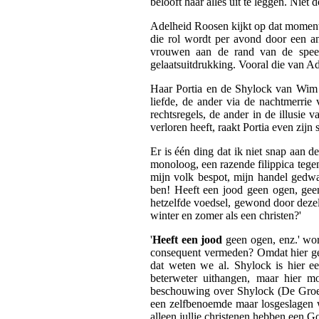
belooft haar alles uit te leggen. Niet 
Adelheid Roosen kijkt op dat moment
die rol wordt per avond door een a
vrouwen aan de rand van de speelv
gelaatsuitdrukking. Vooral die van A
Haar Portia en de Shylock van Wim W
liefde, de ander via de nachtmerrie
rechtsregels, de ander in de illusie
verloren heeft, raakt Portia even zijn
Er is één ding dat ik niet snap aan de
monoloog, een razende filippica tegen
mijn volk bespot, mijn handel gedw
ben! Heeft een jood geen ogen, gee
hetzelfde voedsel, gewond door deze
winter en zomer als een christen?'
'
Heeft een jood
geen ogen, enz.' word
consequent vermeden? Omdat hier ge
dat weten we al. Shylock is hier een
beterweter uithangen, maar hier m
beschouwing over Shylock (De Groene
een zelfbenoemde maar losgeslagen w
alleen jullie christenen hebben een