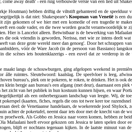
come away death' - een ruig verbouwde versie van een lied uit Shake
je Houtman) hebben driftig de viltstift gehanteerd en de speelduur va
grijpelijk is dat niet: Shakespeare's
Koopman van Venetië
is een dus
l uit zijn gekomen of we hier met een komedie of een tragedie te ma
heeft een oude vader, en die twee worden geacht verantwoordelijk te 
ien. Hier is Lancelot alleen. Betwistbaar is de bewerking van Mafaala
es die ook vriendin is geworden, Nerissa, met wie ze intens deelt wat 
eeft van deze grote wereld meer dan genoeg'. Door het schrappen van Ner
e aanbidders, vóór de Ware Jacob (in de persoon van Bassiano) langsk
 in die scènes iets houtenklazerigs - een euvel dat ze verderop in de
nee maakt langs de schouwburgen, ging afgelopen weekend in première i
álle ruimtes. Sleutelwoord: kaalslag. De speelvloer is leeg, afwisse
choven bureau's, plek om te pokeren, te roken, te drinken. Het is ook de
n klein bergje aan bureau's een afgang (met deur), daarnaast een plek 
 het zicht van het publiek in hun kostuum kunnen hijsen, en waar Porti
t tegelijkertijd als een onherbergzaam landschap van leegte. Wij, de 
 pokerspel (kaarten, fiches, regels die ons tot twee keer toe razendsne
aan deel: de Venetiaanse handelaars, de woekerende jood Shylock, zelf
chuin achter de pokertafel, neemt daar iets door met de knecht van de w
 een proefwerk. Als Gobbo en Jessica naar voren komen, hebben ze beid
 Ola Mafaalani heeft ervoor gekozen om Jessica te laten spelen door e
zogen, blijft er nochtans tegenaan kijken. In de laatste minuut van de