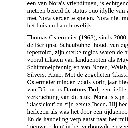
een van Nora's vriendinnen, is echtgen
meteen bereid de status quo idylle van 
met Nora verder te spelen. Nora niet me
het huis en haar huwelijk.
Thomas Ostermeier (1968), sinds 2000 
de Berlijnse Schaubühne, houdt van eig
repertoire, zijn sterke regies waren de 
vooral teksten van landgenoten als Ma
Schimmelpfennig en van Norén, Walsh,
Silvers, Kane. Met de zogeheten 'klassi
Ostermeier minder, zoals vorig jaar blee
van Büchners
Dantons Tod
, een liefde
verkrachting van dit stuk.
Nora
is zijn
'klassieker' en zijn eerste Ibsen. Hij hee
herlezen als was het door een tijdgenoo
En de handeling verplaatst naar het mil
'nieuwe rijken' in het verbouwde en ver