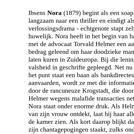
Ibsens
Nora
(1879) begint als een soap
langzaam naar een thriller en eindigt al
verlossingsdrama - echtgenote stapt zel
huwelijk. Nora heeft in het begin van h
met de advocaat Torvald Helmer een aa
bedrag geleend om haar doodzieke man
laten kuren in Zuideuropa. Bij die leni
valsheid in geschrifte gepleegd. Net n
het punt staat een baan als bankdirecteu
aanvaarden, wordt ze met die informati
door de rancuneuze Krogstadt, die door
Helmer wegens malafide transacties net
Nora staat onder enorme druk. Als Helm
van zijn vrouw ontdekt, laat hij haar a
de kamer zien. Als kort daarop blijkt d
zijn chantagepogingen staakt, zulks on