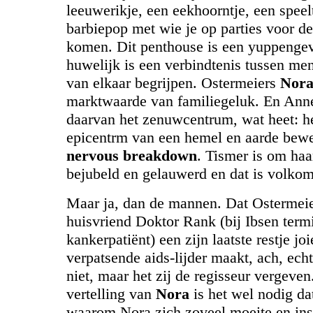
leeuwerikje, een eekhoorntje, een speel
barbiepop met wie je op parties voor d
komen. Dit penthouse is een yuppengev
huwelijk is een verbindtenis tussen me
van elkaar begrijpen. Ostermeiers
Nor
marktwaarde van familiegeluk. En Anne
daarvan het zenuwcentrum, wat heet: h
epicentrm van een hemel en aarde bew
nervous breakdown
. Tismer is om ha
bejubeld en gelauwerd en dat is volkom
Maar ja, dan de mannen. Dat Ostermei
huisvriend Doktor Rank (bij Ibsen term
kankerpatiënt) een zijn laatste restje jo
verpatsende aids-lijder maakt, ach, echt
niet, maar het zij de regisseur vergeve
vertelling van
Nora
is het wel nodig da
waarom Nora zich zoveel moeite en in