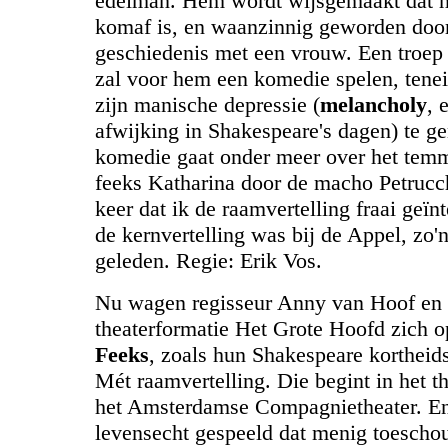
edelman. Hem wordt wijsgemaakt dat h
komaf is, en waanzinnig geworden doo
geschiedenis met een vrouw. Een troep 
zal voor hem een komedie spelen, tene
zijn manische depressie (
melancholy
, 
afwijking in Shakespeare's dagen) te g
komedie gaat onder meer over het tem
feeks Katharina door de macho Petrucch
keer dat ik de raamvertelling fraai geïn
de kernvertelling was bij de Appel, zo'n
geleden.
Regie: Erik Vos.
Nu wagen regisseur Anny van Hoof
en 
theaterformatie Het Grote Hoofd zich
Feeks
, zoals hun Shakespeare kortheid
Mét raamvertelling. Die begint in het t
het Amsterdamse Compagnietheater. En
levensecht gespeeld dat menig toescho