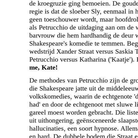
de kroegruzie ging bemoeien. De goud
regie is dat de sloeber Sly, eenmaal in h
geen toeschouwer wordt, maar hoofdrols
als Petrucchio de uitdaging aan om de
barvrouw die hem hardhandig de deur 
Shakespeare's komedie te temmen. Beg
wedstrijd Xander Straat versus Saskia
Petrucchio versus Katharina ('Kaatje').
me, Kate!
De methodes van Petrucchio zijn de gr
die Shakespeare jatte uit de middeleeu
volkskomedies, waarin de echtgenote '
had' en door de echtgenoot met sluwe li
gareel moest worden gebracht. Die list
uit uithongering, geënsceneerde slaapst
hallucinaties, een soort hypnose. Allema
en hard. De dubbele bodem die Straat