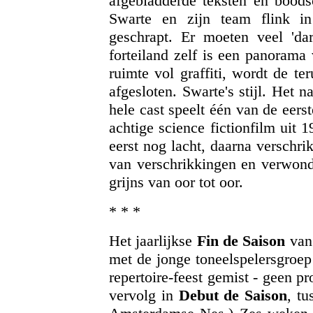
afgebladderde teksten en boods
Swarte en zijn team flink i
geschrapt. Er moeten veel 'da
forteiland zelf is een panorama
ruimte vol graffiti, wordt de te
afgesloten. Swarte's stijl. Het 
hele cast speelt één van de eers
achtige science fictionfilm uit 
eerst nog lacht, daarna verschr
van verschrikkingen en verwond
grijns van oor tot oor.
* * *
Het jaarlijkse
Fin de Saison
van 
met de jonge toneelspelersgroep 
repertoire-feest gemist - geen p
vervolg in
Debut de Saison
, tu