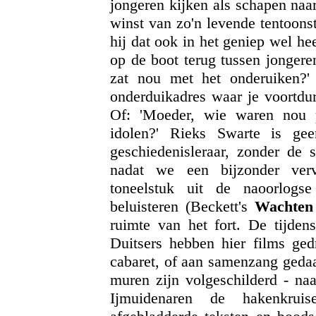
jongeren kijken als schapen naa
winst van zo'n levende tentoons
hij dat ook in het geniep wel he
op de boot terug tussen jongere
zat nou met het onderuiken?'
onderduikadres waar je voortdure
Of: 'Moeder, wie waren nou 
idolen?' Rieks Swarte is gee
geschiedenisleraar, zonder de 
nadat we een bijzonder verv
toneelstuk uit de naoorlog
beluisteren (Beckett's
Wachten
ruimte van het fort. De tijden
Duitsers hebben hier films ged
cabaret, of aan samenzang gedaa
muren zijn volgeschilderd - naa
Ijmuidenaren de hakenkrui