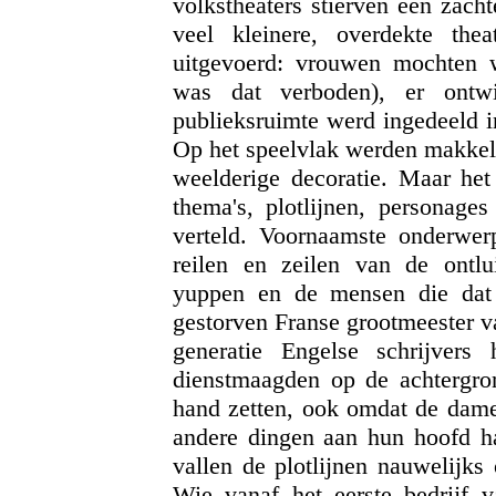
volkstheaters stierven een zac
veel kleinere, overdekte the
uitgevoerd: vrouwen mochten 
was dat verboden), er ontwi
publieksruimte werd ingedeeld in 
Op het speelvlak werden makkel
weelderige decoratie. Maar het
thema's, plotlijnen, personag
verteld. Voornaamste onderwe
reilen en zeilen van de ontlui
yuppen en de mensen die dat
gestorven Franse grootmeester 
generatie Engelse schrijver
dienstmaagden op de achtergro
hand zetten, ook omdat de dame
andere dingen aan hun hoofd 
vallen de plotlijnen nauwelijks
Wie vanaf het eerste bedrijf 