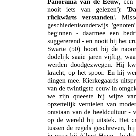
Panorama van de Eeuw
, een 
nooit iets van gelezen'): '
Da
rückwärts verstanden
'. Miss
geschiedenisonderwijs 'genoten'
beginnen - daarmee een bedri
suggererend - en nooit bij het 
Swarte (50) hoort bij de naoor
dodelijk saaie jaren vijftig, w
werden doodgezwegen. Hij kw
kracht, op het spoor. En hij w
dingen mee. Kierkegaards uitspr
van de twintigste eeuw in omgek
we zijn queeste bij wijze va
opzettelijk vernielen van mode
ontstaan van de beeldcultuur - v
op de wereld bij uitstek. Het c
tussen de regels geschreven, hi
je maar bij Albert Heyn - luidt: