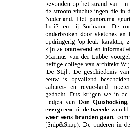
gevonden op het strand van Ijmu
de stroom vluchtelingen die in 
Nederland. Het panorama geurt 
Indië' en bij Suriname. De r
onderbroken door sketches en 
opdringerig 'op-leuk'-karakter,
zijn ze ontroerend en informatie
Marinus van der Lubbe voorgele
heftige college van architekt W
'De Stijl'. De geschiedenis va
eeuw is opvallend bescheide
cabaret- en revue-land moet
gedacht. Dus krijgen we in de 
liedjes van
Don Quishocking
evergreen
uit de tweede wereld
weer eens branden gaan
, com
(Snip&Snap). De ouderen in d