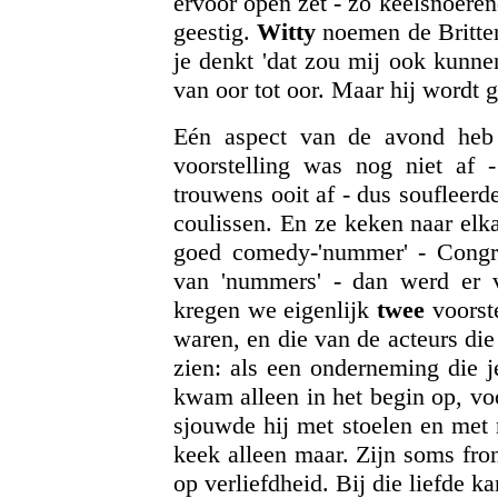
ervoor open zet - zo keelsnoeren
geestig.
Witty
noemen de Britten
je denkt 'dat zou mij ook kunne
van oor tot oor. Maar hij wordt 
Eén aspect van de avond heb 
voorstelling was nog niet af 
trouwens ooit af - dus soufleerde
coulissen. En ze keken naar elka
goed comedy-'nummer' - Congrev
van 'nummers' - dan werd er v
kregen we eigenlijk
twee
voorste
waren, en die van de acteurs di
zien: als een onderneming die 
kwam alleen in het begin op, voo
sjouwde hij met stoelen en met r
keek alleen maar. Zijn soms fro
op verliefdheid. Bij die liefde ka