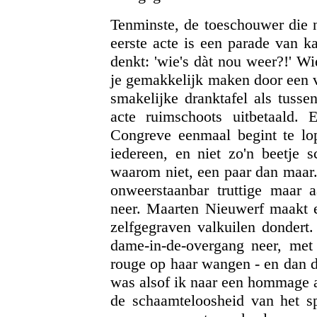
Tenminste, de toeschouwer die ni
eerste acte is een parade van k
denkt: 'wie's dàt nou weer?!' Wi
je gemakkelijk maken door een v
smakelijke dranktafel als tusse
acte ruimschoots uitbetaald. 
Congreve eenmaal begint te lop
iedereen, en niet zo'n beetje
waarom niet, een paar dan maar
onweerstaanbar truttige maar a
neer. Maarten Nieuwerf maakt ee
zelfgegraven valkuilen dondert
dame-in-de-overgang neer, met 
rouge op haar wangen - en dan di
was alsof ik naar een hommage a
de schaamteloosheid van het s