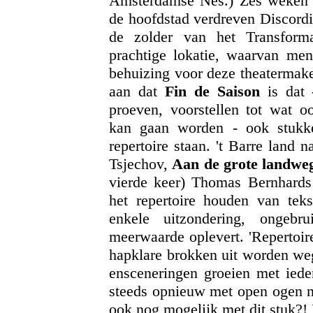
Amsterdamse Nes.) Zes weken a
de hoofdstad verdreven Discordi
de zolder van het Transform
prachtige lokatie, waarvan men
behuizing voor deze theatermak
aan dat
Fin de Saison
is dat -
proeven, voorstellen tot wat oo
kan gaan worden - ook stukk
repertoire staan. 't Barre land
Tsjechov,
Aan de grote landwe
vierde keer) Thomas Bernhard
het repertoire houden van tek
enkele uitzondering, ongebr
meerwaarde oplevert. 'Repertoir
hapklare brokken uit worden weg
ensceneringen groeien met iede
steeds opnieuw met open ogen n
ook nog mogelijk met dit stuk?!