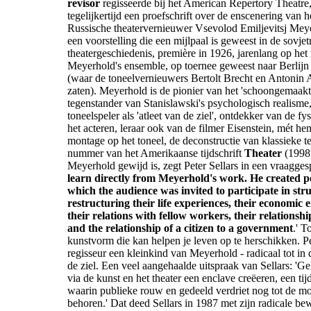
revisor
regisseerde bij het American Repertory Theatre,
tegelijkertijd een proefschrift over de enscenering van h
Russische theatervernieuwer Vsevolod Emiljevitsj Mey
een voorstelling die een mijlpaal is geweest in de sovjet
theatergeschiedenis, première in 1926, jarenlang op het 
Meyerhold's ensemble, op toernee geweest naar Berlijn 
(waar de toneelvernieuwers Bertolt Brecht en Antonin A
zaten). Meyerhold is de pionier van het 'schoongemaakte
tegenstander van Stanislawski's psychologisch realisme,
toneelspeler als 'atleet van de ziel', ontdekker van de f
het acteren, leraar ook van de filmer Eisenstein, mét he
montage op het toneel, de deconstructie van klassieke te
nummer van het Amerikaanse tijdschrift
Theater
(1998)
Meyerhold gewijd is, zegt Peter Sellars in een vraaggesp
learn directly from Meyerhold's work. He created 
which the audience was invited to participate in str
restructuring their life experiences, their economic en
their relations with fellow workers, their relationshi
and the relationship of a citizen to a government
.' T
kunstvorm die kan helpen je leven op te herschikken. Pet
regisseur een kleinkind van Meyerhold - radicaal tot in d
de ziel. Een veel aangehaalde uitspraak van Sellars: '
via de kunst en het theater een enclave creëeren, een tijd
waarin publieke rouw en gedeeld verdriet nog tot de m
behoren.' Dat deed Sellars in 1987 met zijn radicale b