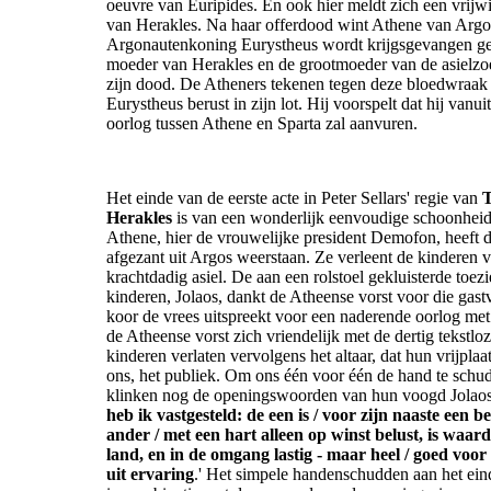
oeuvre van Euripides. En ook hier meldt zich een vrijwi
van Herakles. Na haar offerdood wint Athene van Argo
Argonautenkoning Eurystheus wordt krijgsgevangen g
moeder van Herakles en de grootmoeder van de asielzoe
zijn dood. De Atheners tekenen tegen deze bloedwraak
Eurystheus berust in zijn lot. Hij voorspelt dat hij vanui
oorlog tussen Athene en Sparta zal aanvuren.
Het einde van de eerste acte in Peter Sellars' regie van
T
Herakles
is van een wonderlijk eenvoudige schoonhei
Athene, hier de vrouwelijke president Demofon, heeft 
afgezant uit Argos weerstaan. Ze verleent de kinderen 
krachtdadig asiel. De aan een rolstoel gekluisterde toe
kinderen, Jolaos, dankt de Atheense vorst voor die gastv
koor de vrees uitspreekt voor een naderende oorlog me
de Atheense vorst zich vriendelijk met de dertig tekstlo
kinderen verlaten vervolgens het altaar, dat hun vrijplaat
ons, het publiek. Om ons één voor één de hand te schu
klinken nog de openingswoorden van hun voogd Jolaos:
heb ik vastgesteld: de een is / voor zijn naaste een b
ander / met een hart alleen op winst belust, is waard
land, en in de omgang lastig - maar heel / goed voor 
uit ervaring
.' Het simpele handenschudden aan het eind