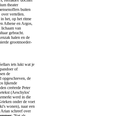
s, Herakles' dochter
ium theater
mensenoffers buiten
over vertellen.
in het, op het ritme
sen Athene en Argos,
t lichaam van
ltaar gebracht.
kenzak halen en de
luierde grootmoeder-
llars iets lukt wat je
 pandoer of
ssen de
rd opgeschreven, de
os lijkende
eden creëerde Peter
ietekst (Aeschylos'
gemerkt werd in die
Grieken onder de voet
ki's wonen), naar een
Arian schreef over
dammer
: 'Net als