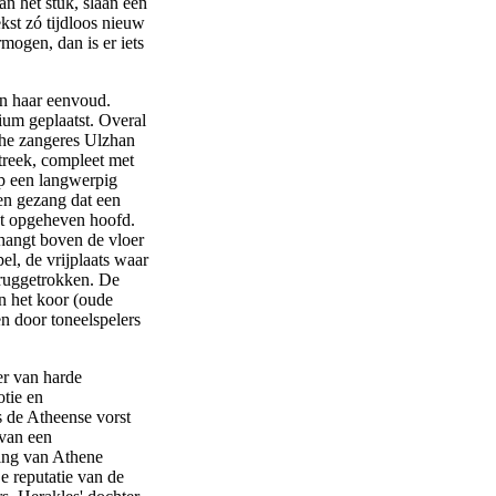
n het stuk, slaan een
kst zó tijdloos nieuw
mogen, dan is er iets
in haar eenvoud.
ium geplaatst. Overal
che zangeres Ulzhan
streek, compleet met
op een langwerpig
een gezang dat een
et opgeheven hoofd.
 hangt boven de vloer
el, de vrijplaats waar
eruggetrokken. De
an het koor (oude
n door toneelspelers
er van harde
tie en
s de Atheense vorst
van een
ning van Athene
e reputatie van de