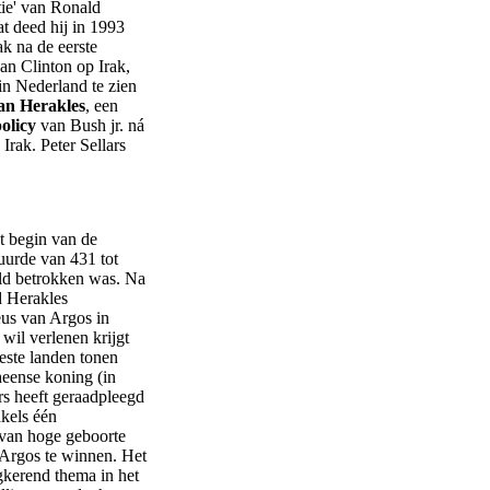
tie' van Ronald
at deed hij in 1993
ak na de eerste
an Clinton op Irak,
in Nederland te zien
an Herakles
, een
olicy
van Bush jr. ná
Irak. Peter Sellars
t begin van de
uurde van 431 tot
eld betrokken was. Na
d Herakles
eus van Argos in
 wil verlenen krijgt
este landen tonen
heense koning (in
ers heeft geraadpleegd
akels één
 van hoge geboorte
t Argos te winnen. Het
gkerend thema in het