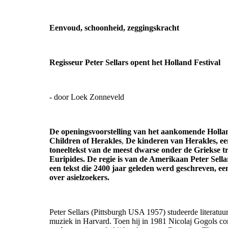
Eenvoud, schoonheid, zeggingskracht
Regisseur Peter Sellars opent het Holland Festival
- door Loek Zonneveld
De openingsvoorstelling van het aankomende Hollan
Children of Herakles
,
De kinderen van Herakles, e
toneeltekst van de meest dwarse onder de Griekse tr
Euripides. De regie is van de Amerikaan Peter Sella
een tekst die 2400 jaar geleden werd geschreven, een
over asielzoekers.
Peter Sellars (Pittsburgh USA 1957) studeerde literatuu
muziek in Harvard. Toen hij in 1981 Nicolaj Gogols c