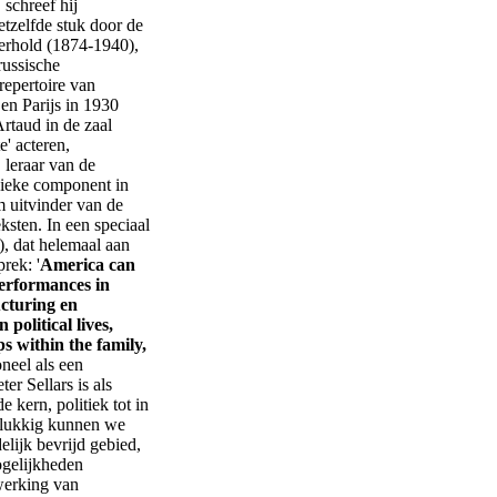
 schreef hij
etzelfde stuk door de
erhold (1874-1940),
russische
repertoire van
en Parijs in 1930
rtaud in de zaal
' acteren,
 leraar van de
ysieke component in
m uitvinder van de
ksten. In een speciaal
, dat helemaal aan
rek: '
America can
performances in
ucturing en
 political lives,
ps within the family,
oneel als een
er Sellars is als
e kern, politiek tot in
Gelukkig kunnen we
elijk bevrijd gebied,
ogelijkheden
ewerking van