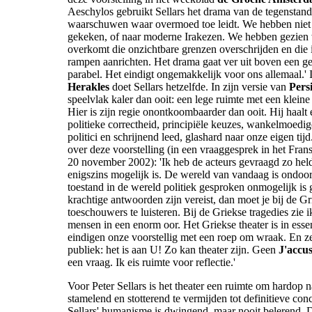
Aeschylos gebruikt Sellars het drama van de tegenstand
waarschuwen waar overmoed toe leidt. We hebben niet
gekeken, of naar moderne Irakezen. We hebben gezien
overkomt die onzichtbare grenzen overschrijden en die
rampen aanrichten. Het drama gaat ver uit boven een ge
parabel. Het eindigt ongemakkelijk voor ons allemaal.'
Herakles
doet Sellars hetzelfde. In zijn versie van
Pers
speelvlak kaler dan ooit: een lege ruimte met een kleine
Hier is zijn regie onontkoombaarder dan ooit. Hij haalt 
politieke correctheid, principiële keuzes, wankelmoedig
politici en schrijnend leed, glashard naar onze eigen tijd.
over deze voorstelling (in een vraaggesprek in het Fran
20 november 2002): 'Ik heb de acteurs gevraagd zo helde
enigszins mogelijk is. De wereld van vandaag is ondoor
toestand in de wereld politiek gesproken onmogelijk is
krachtige antwoorden zijn vereist, dan moet je bij de Gri
toeschouwers te luisteren. Bij de Griekse tragedies zie i
mensen in een enorm oor. Het Griekse theater is in essen
eindigen onze voorstellig met een roep om wraak. En z
publiek: het is aan U! Zo kan theater zijn. Geen
J'accu
een vraag. Ik eis ruimte voor reflectie.'
Voor Peter Sellars is het theater een ruimte om hardop n
stamelend en stotterend te vermijden tot definitieve con
Sellars' humanisme is dwingend, maar nooit belerend. De