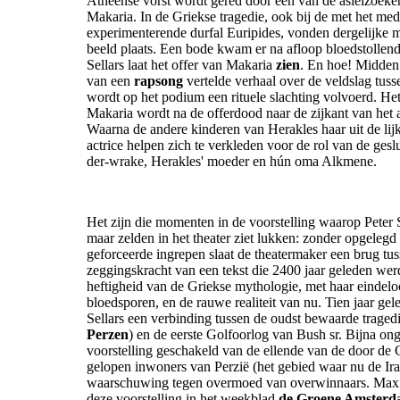
Atheense vorst wordt gered door een van de asielzoeker
Makaria. In de Griekse tragedie, ook bij de met het med
experimenterende durfal Euripides, vonden dergelijke 
beeld plaats. Een bode kwam er na afloop bloedstollend 
Sellars laat het offer van Makaria
zien
. En hoe! Midden 
van een
rapsong
vertelde verhaal over de veldslag tus
wordt op het podium een rituele slachting volvoerd. He
Makaria wordt na de offerdood naar de zijkant van het a
Waarna de andere kinderen van Herakles haar uit de lij
actrice helpen zich te verkleden voor de rol van de ges
der-wrake, Herakles' moeder en hún oma Alkmene.
Het zijn die momenten in de voorstelling waarop Peter Se
maar zelden in het theater ziet lukken: zonder opgelegd
geforceerde ingrepen slaat de theatermaker een brug tu
zeggingskracht van een tekst die 2400 jaar geleden we
heftigheid van de Griekse mythologie, met haar eindelo
bloedsporen, en de rauwe realiteit van nu. Tien jaar gel
Sellars een verbinding tussen de oudst bewaarde traged
Perzen
) en de eerste Golfoorlog van Bush sr. Bijna on
voorstelling geschakeld van de ellende van de door de 
gelopen inwoners van Perzië (het gebied waar nu de Ira
waarschuwing tegen overmoed van overwinnaars. Max 
deze voorstelling in het weekblad
de Groene Amster