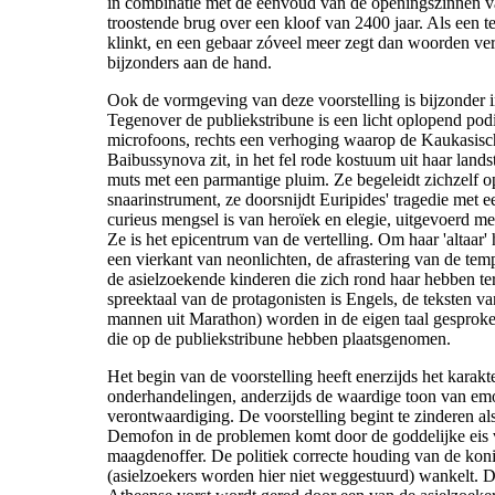
in combinatie met de eenvoud van de openingszinnen va
troostende brug over een kloof van 2400 jaar. Als een te
klinkt, en een gebaar zóveel meer zegt dan woorden ver
bijzonders aan de hand.
Ook de vormgeving van deze voorstelling is bijzonder 
Tegenover de publiekstribune is een licht oplopend pod
microfoons, rechts een verhoging waarop de Kaukasis
Baibussynova zit, in het fel rode kostuum uit haar land
muts met een parmantige pluim. Ze begeleidt zichzelf 
snaarinstrument, ze doorsnijdt Euripides' tragedie met 
curieus mengsel is van heroïek en elegie, uitgevoerd m
Ze is het epicentrum van de vertelling. Om haar 'altaar'
een vierkant van neonlichten, de afrastering van de temp
de asielzoekende kinderen die zich rond haar hebben t
spreektaal van de protagonisten is Engels, de teksten v
mannen uit Marathon) worden in de eigen taal gesproke
die op de publiekstribune hebben plaatsgenomen.
Het begin van de voorstelling heeft enerzijds het karakt
onderhandelingen, anderzijds de waardige toon van emo
verontwaardiging. De voorstelling begint te zinderen al
Demofon in de problemen komt door de goddelijke eis 
maagdenoffer. De politiek correcte houding van de ko
(asielzoekers worden hier niet weggestuurd) wankelt. D