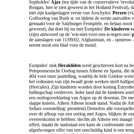
Sophokles'
Ajax
(ten tijde van de conservatieve 'revolu
Reagan, hier te zien geweest in het Holland Festival), d
met zijn kaalgeslagen versie van Aeschylos'
Perzen
(vl
Golfoorlog van Bush sr. en tijdens de eerste aanvallen v
gemaakt voor de Salzburger Festspiele, en helaas nooit 
geweest), dat doet hij nu met Euripides'
De kinderen v
(zijn) antwoord op de 'wie-niet-voor-ons-is-tegen-ons'-
p
de aanslagen van 11/09/02, Afghanistan, en - opnieuw - 
neemt nooit een blad voor de mond.
Euripides' stuk
Herakliden
werd geschreven kort na he
Peloponnesische Oorlog tussen Athene en Sparta, die d
404 voor onze jaartelling, waarbij de hele Griekse wer
het voltooien van zijn twaalf grote werken sterft halfgo
(Hercules). Zijn kinderen worden door koning Eurysth
ballingschap verdreven. Ieder land dat de kinderen asiel
een oorlogsverklaring van Argos op de deurmat. De me
slappe knieën. Alleen Athene houdt stand. Nadat de At
Sellars voorstelling: president) Demofon alle voorspell
over de afloop van een oorlog met Argos, blijken de or
overeenkomst te hebben: slechts als Athene een maagd
offert, maakt de stadsstaat een kans de confrontatie me
afgedwongen offer van een onschuldig kind is een teru