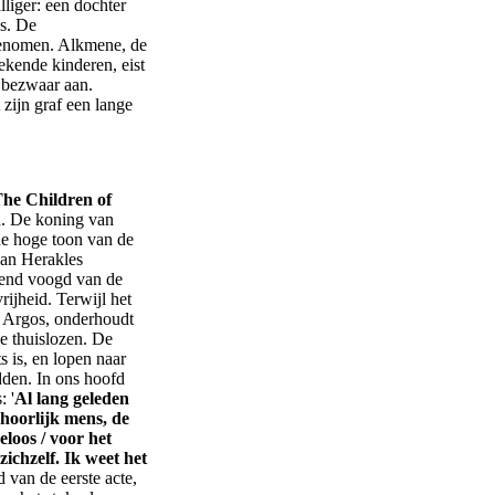
lliger: een dochter
s. De
enomen. Alkmene, de
kende kinderen, eist
 bezwaar aan.
t zijn graf een lange
he Children of
d. De koning van
de hoge toon van de
van Herakles
ziend voogd van de
rijheid. Terwijl het
t Argos, onderhoudt
ze thuislozen. De
s is, en lopen naar
dden. In ons hoofd
 '
Al lang geleden
ehoorlijk mens, de
eloos / voor het
zichzelf. Ik weet het
 van de eerste acte,