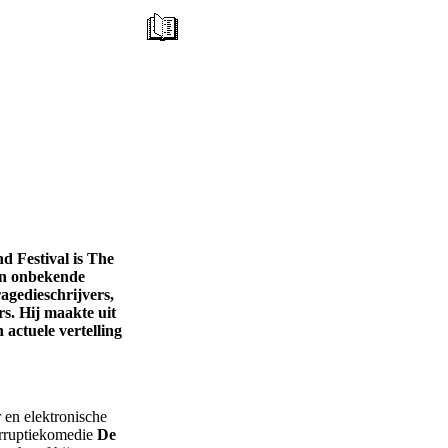
d Festival is The
en onbekende
agedieschrijvers,
rs. Hij maakte uit
 actuele vertelling
r en elektronische
orruptiekomedie
De