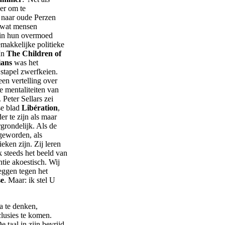
er om te
 naar oude Perzen
 wat mensen
 in hun overmoed
makkelijke politieke
 In
The Children of
ians
was het
 stapel zwerfkeien.
een vertelling over
e mentaliteiten van
 Peter Sellars zei
se blad
Libération
,
r te zijn als maar
grondelijk. Als de
 geworden, als
eken zijn. Zij leren
k steeds het beeld van
tie akoestisch. Wij
eggen tegen het
se
. Maar: ik stel U
a te denken,
clusies te komen.
 taal in zijn bevrijd