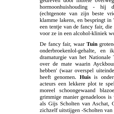
gedreven door morele overweg
hormoonhuishouding - hij d
(echtgenote van zijn beste vr
klamme lakens, en bespringt in
een tentje van de fancy fair, die
voor ze in een alcohol-kliniek 
De fancy fair, waar
Tuin
groten
onderbroekenlol-gehalte, en
dramaturgie van het Nationale 
over de mate waarin Ayckbourn
hebben' (waar overspel uiteindel
heeft genomen.
Huis
is onder
acteurs een lekkere plot te spe
moreel schoongewaand blazo
grimmige manier genadeloos is v
als Gijs Scholten van Aschat, 
zichzelf uitstijgen -Scholten va