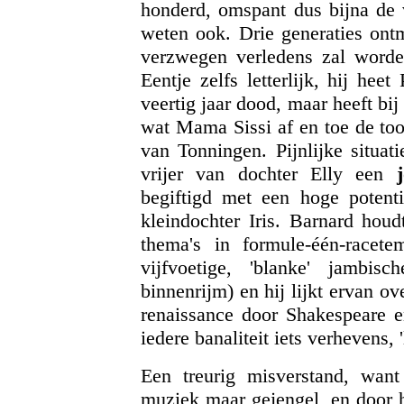
honderd, omspant dus bijna de 
weten ook. Drie generaties ont
verzwegen verledens zal worden,
Eentje zelfs letterlijk, hij hee
veertig jaar dood, maar heeft bij
wat Mama Sissi af en toe de to
van Tonningen. Pijnlijke situat
vrijer van dochter Elly een
begiftigd met een hoge potenti
kleindochter Iris. Barnard houd
thema's in formule-één-racete
vijfvoetige, 'blanke' jambis
binnenrijm) en hij lijkt ervan ov
renaissance door Shakespeare e
iedere banaliteit iets verhevens, '
Een treurig misverstand, wan
muziek maar gejengel, en door h