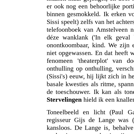
er ook nog een behoorlijke port
binnen gesmokkeld. Ik erken 
Sissi speelt) zelfs van het achte
telefoonboek van Amstelveen 
déze wanklank ('In elk geval b
onontkoombaar, kind. We zijn ee
niet opgewassen. En dat heeft w
fenomeen 'theaterplot' van d
onthulling op onthulling, versch
(Sissi's) eeuw, hij lijkt zich in
basale kwesties als ritme, spa
de toeschouwer. Ik kan als ton
Stervelingen
hield ik een knalle
Toneelbeeld en licht (Paul G
regisseur Gijs de Lange was 
kansloos. De Lange is, behalve