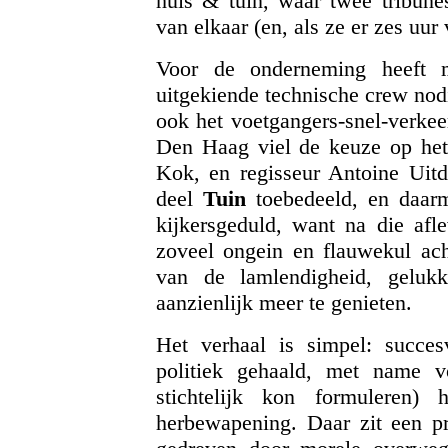
huis & tuin, waar twee tribune
van elkaar (en, als ze er zes uur
Voor de onderneming heeft m
uitgekiende technische crew nodi
ook het voetgangers-snel-verkee
Den Haag viel de keuze op het
Kok, en regisseur Antoine Uitd
deel
Tuin
toebedeeld, en daar
kijkersgeduld, want na die afle
zoveel ongein en flauwekul ach
van de lamlendigheid, gelu
aanzienlijk meer te genieten.
Het verhaal is simpel: succe
politiek gehaald, met name 
stichtelijk kon formuleren) 
herbewapening. Daar zit een p