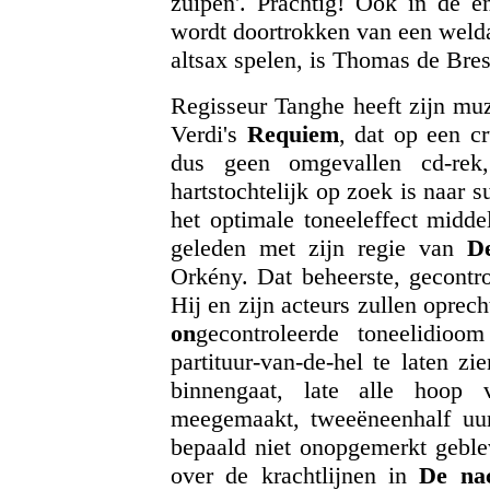
zuipen'. Prachtig! Ook in de e
wordt doortrokken van een weld
altsax spelen, is Thomas de Bres
Regisseur Tanghe heeft zijn muz
Verdi's
Requiem
, dat op een c
dus geen omgevallen cd-rek
hartstochtelijk op zoek is naar s
het optimale toneeleffect midde
geleden met zijn regie van
De
Orkény. Dat beheerste, gecontro
Hij en zijn acteurs zullen oprech
on
gecontroleerde toneelidioo
partituur-van-de-hel te laten zi
binnengaat, late alle hoop
meegemaakt, tweeëneenhalf uur
bepaald niet onopgemerkt geble
over de krachtlijnen in
De na