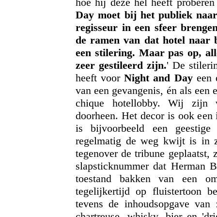
hoe hij deze hel heeft proberen
Day moet bij het publiek naa
regisseur in een sfeer brenge
de ramen van dat hotel naar 
een stilering. Maar pas op, al
zeer gestileerd zijn.
' De stiler
heeft voor
Night and Day
een d
van een gevangenis, én als een e
chique hotellobby. Wij zijn v
doorheen. Het decor is ook een 
is bijvoorbeeld een geestig
regelmatig de weg kwijt is in z
tegenover de tribune geplaatst,
slapsticknummer dat Herman Bo
toestand bakken van een omm
tegelijkertijd op fluistertoon b
tevens de inhoudsopgave van z
chartreuse, whisky, bier en 'dr