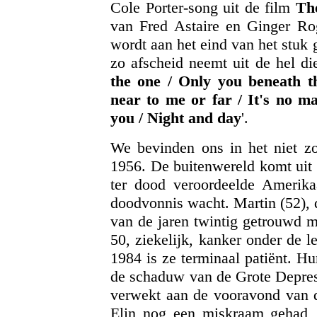
Cole Porter-song uit de film
Th
van Fred Astaire en Ginger Ro
wordt aan het eind van het stuk
zo afscheid neemt uit de hel die
the one / Only you beneath 
near to me or far / It's no ma
you / Night and day
'.
We bevinden ons in het niet z
1956. De buitenwereld komt uit 
ter dood veroordeelde Amerikaa
doodvonnis wacht. Martin (52), d
van de jaren twintig getrouwd m
50, ziekelijk, kanker onder de l
1984 is ze terminaal patiënt. Hu
de schaduw van de Grote Depres
verwekt aan de vooravond van d
Elin nog een miskraam gehad, 