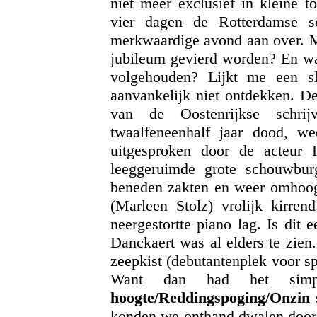
niet meer exclusief in kleine t
vier dagen de Rotterdamse s
merkwaardige avond aan over. M
jubileum gevierd worden? En wa
volgehouden? Lijkt me een s
aanvankelijk niet ontdekken. D
van de Oostenrijkse schri
twaalfeneenhalf jaar dood, wee
uitgesproken door de acteur 
leeggeruimde grote schouwbu
beneden zakten en weer omhoog
(Marleen Stolz) vrolijk kirr
neergestortte piano lag. Is dit
Danckaert was al elders te zien.
zeepkist (debutantenplek voor s
Want dan had het sim
hoogte/Reddingspoging/Onzin
konden we onthand dwalen door 