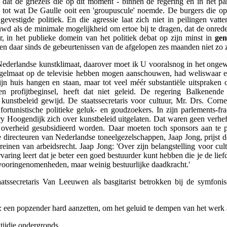
 dat de griezels die op dit moment - binnen de regering en in het pa
en tot wat De Gaulle ooit een 'groupuscule' noemde. De burgers die 
gevestigde politiek. En die agressie laat zich niet in peilingen vatt
uwd als de minimale mogelijkheid om ertoe bij te dragen, dat de onred
r, in het publieke domein van het politiek debat op zijn minst in
gen
n daar sinds de gebeurtenissen van de afgelopen zes maanden niet zo 
ederlandse kunstklimaat, daarover moet ik U vooralsnog in het ongewis
e regelmaat op de televisie hebben mogen aanschouwen, had weliswaar e
jn huis hangen en staan, maar tot veel méér substantiële uitspraken 
en profijtbeginsel, heeft dat niet geleid. De regering Balkene
n kunstbeleid gewijd. De staatssecretaris voor cultuur, Mr. Drs. Co
fortunistische politieke geluk- en goudzoekers. In zijn parlements-fr
erry Hoogendijk zich over kunstbeleid uitgelaten. Dat waren geen verh
e overheid gesubsidieerd worden. Daar moeten toch sponsors aan te p
irecteuren van Nederlandse toneelgezelschappen, Jaap Jong, prijst de 
rreinen van arbeidsrecht. Jaap Jong: 'Over zijn belangstelling voor cu
varing leert dat je beter een goed bestuurder kunt hebben die je de lief
vooringenomenheden, maar weinig bestuurlijke daadkracht.'
aatssecretaris Van Leeuwen als basgitarist betrokken bij de symfon
ik: een popzender hard aanzetten, om het geluid te dempen van het werk
tijdje ondergronds.