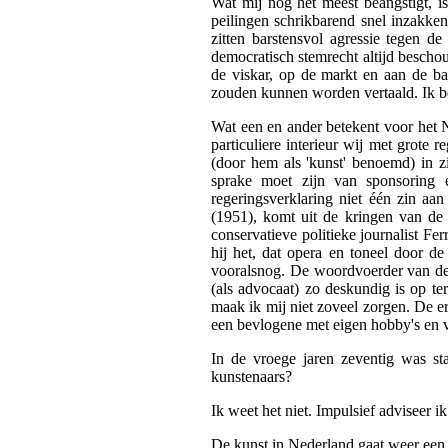
Wat mij nog het meest beangstigt, is
peilingen schrikbarend snel inzakk
zitten barstensvol agressie tegen de 
democratisch stemrecht altijd bescho
de viskar, op de markt en aan de ba
zouden kunnen worden vertaald. Ik be
Wat een en ander betekent voor het N
particuliere interieur wij met grot
(door hem als 'kunst' benoemd) in zi
sprake moet zijn van sponsoring 
regeringsverklaring niet één zin aa
(1951), komt uit de kringen van de 
conservatieve politieke journalist F
hij het, dat opera en toneel door d
vooralsnog. De woordvoerder van de d
(als advocaat) zo deskundig is op te
maak ik mij niet zoveel zorgen. De er
een bevlogene met eigen hobby's en 
In de vroege jaren zeventig was st
kunstenaars?
Ik weet het niet. Impulsief adviseer 
De kunst in Nederland gaat weer een 