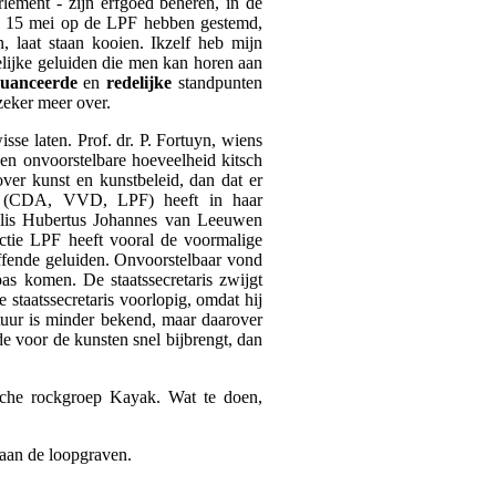
rlement - zijn erfgoed beheren, in de
op 15 mei op de LPF hebben gestemd,
en, laat staan kooien. Ikzelf heb mijn
elijke geluiden die men kan horen aan
uanceerde
en
redelijke
standpunten
zeker meer over.
se laten. Prof. dr. P. Fortuyn, wiens
en onvoorstelbare hoeveelheid kitsch
over kunst en kunstbeleid, dan dat er
nde (CDA, VVD, LPF) heeft in haar
rnelis Hubertus Johannes van Leeuwen
actie LPF heeft vooral de voormalige
effende geluiden. Onvoorstelbaar vond
as komen. De staatssecretaris zwijgt
staatssecretaris voorlopig, omdat hij
ltuur is minder bekend, maar daarover
de voor de kunsten snel bijbrengt, dan
ische rockgroep Kayak. Wat te doen,
 aan de loopgraven.