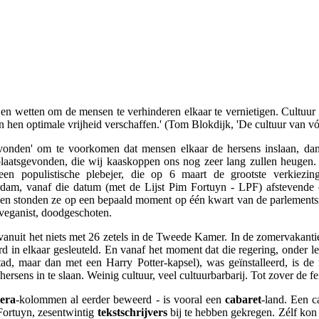
els en wetten om de mensen te verhinderen elkaar te vernietigen. Cultuu
n hen optimale vrijheid verschaffen.' (Tom Blokdijk, 'De cultuur van v
gevonden' om te voorkomen dat mensen elkaar de hersens inslaan, dan h
laatsgevonden, die wij kaaskoppen ons nog zeer lang zullen heugen. 
 een populistische plebejer, die op 6 maart de grootste verkiezi
rdam, vanaf die datum (met de Lijst Pim Fortuyn - LPF) afstevend
gen stonden ze op een bepaald moment op één kwart van de parlementsze
 veganist, doodgeschoten.
vanuit het niets met 26 zetels in de Tweede Kamer. In de zomervakantie
d in elkaar gesleuteld. En vanaf het moment dat die regering, onder l
d, maar dan met een Harry Potter-kapsel), was geïnstalleerd, is de
ersens in te slaan. Weinig cultuur, veel cultuurbarbarij. Tot zover de fe
tera
-kolommen al eerder beweerd - is vooral een
cabaret
-land. Een c
 Fortuyn, zesentwintig
tekstschrijvers
bij te hebben gekregen. Zélf kon p