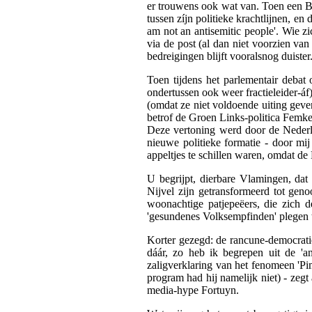
er trouwens ook wat van. Toen een Br
tussen zíjn politieke krachtlijnen, en
am not an antisemitic people'. Wie zic
via de post (al dan niet voorzien va
bedreigingen blijft vooralsnog duister
Toen tijdens het parlementair debat
ondertussen ook weer fractieleider-áf
(omdat ze niet voldoende uiting gev
betrof de Groen Links-politica Femke
Deze vertoning werd door de Nederla
nieuwe politieke formatie - door mi
appeltjes te schillen waren, omdat de
U begrijpt, dierbare Vlamingen, da
Nijvel zijn getransformeerd tot ge
woonachtige patjepeëers, die zich 
'gesundenes Volksempfinden' plegen
Korter gezegd: de rancune-democratie.
dáár, zo heb ik begrepen uit de 'an
zaligverklaring van het fenomeen 'Pim 
program had hij namelijk niet) - zegt
media-hype Fortuyn.