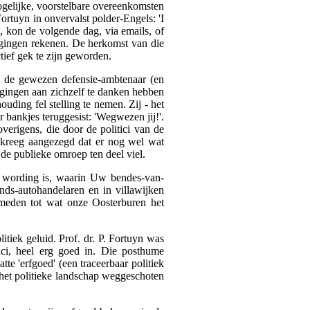
ogelijke, voorstelbare overeenkomsten
Fortuyn in onvervalst polder-Engels: 'I
te, kon de volgende dag, via emails, of
eigingen rekenen. De herkomst van die
ctief gek te zijn geworden.
n, de gewezen defensie-ambtenaar (en
eigingen aan zichzelf te danken hebben
ouding fel stelling te nemen. Zij - het
bankjes teruggesist: 'Wegwezen jij!'.
erigens, die door de politici van de
- kreeg aangezegd dat er nog wel wat
 de publieke omroep ten deel viel.
n wording is, waarin Uw bendes-van-
ds-autohandelaren en in villawijken
smeden tot wat onze Oosterburen het
itiek geluid. Prof. dr. P. Fortuyn was
tici, heel erg goed in. Die posthume
tte 'erfgoed' (een traceerbaar politiek
t het politieke landschap weggeschoten