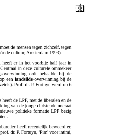
r moet de mensen tegen zichzelf, tegen
óór de cultuur, Amsterdam 1993).
eeft er in het voorbije half jaar in
Centraal in deze culturele ommekeer
ngsoverwinning ooit behaalde bij de
e op een
landslide
-overwinning bij de
tels). Prof. dr. P. Fortuyn werd op 6
 heeft de LPF, met de liberalen en de
eiding van de jonge christendemocraat
 nieuwe politieke formatie LPF bezig
iten.
abaretier heeft recentelijk beweerd er,
rof. dr. P. Fortuyn, 'Pim' voor intimi,