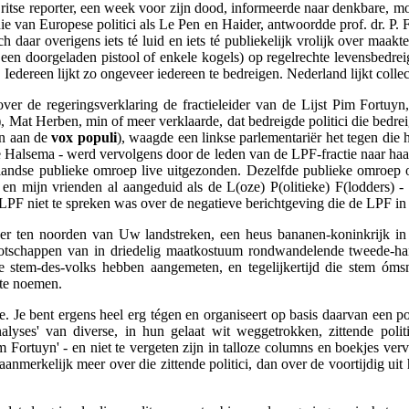
itse reporter, een week voor zijn dood, informeerde naar denkbare, m
 die van Europese politici als Le Pen en Haider, antwoordde prof. dr. P. 
h daar overigens iets té luid en iets té publiekelijk vrolijk over maak
n een doorgeladen pistool of enkele kogels) op regelrechte levensbedr
. Iedereen lijkt zo ongeveer iedereen te bedreigen. Nederland lijkt colle
 over de regeringsverklaring de fractieleider van de Lijst Pim Fortuy
), Mat Herben, min of meer verklaarde, dat bedreigde politici die bedr
en aan de
vox populi
), waagde een linkse parlementariër het tegen die h
 Halsema - werd vervolgens door de leden van de LPF-fractie naar haar 
ndse publieke omroep live uitgezonden. Dezelfde publieke omroep ov
j en mijn vrienden al aangeduid als de L(oze) P(olitieke) F(lodders) 
 LPF niet te spreken was over de negatieve berichtgeving die de LPF in
t er ten noorden van Uw landstreken, een heus bananen-koninkrijk i
nootschappen van in driedelig maatkostuum rondwandelende tweede-han
de stem-des-volks hebben aangemeten, en tegelijkertijd die stem óm
 te noemen.
 Je bent ergens heel erg tégen en organiseert op basis daarvan een pol
alyses' van diverse, in hun gelaat wit weggetrokken, zittende poli
Fortuyn' - en niet te vergeten zijn in talloze columns en boekjes verva
 aanmerkelijk meer over die zittende politici, dan over de voortijdig ui