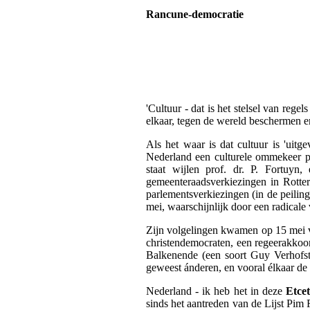
Rancune-democratie
'Cultuur - dat is het stelsel van reg
elkaar, tegen de wereld beschermen e
Als het waar is dat cultuur is 'uit
Nederland een culturele ommekeer p
staat wijlen prof. dr. P. Fortuyn,
gemeenteraadsverkiezingen in Rotte
parlementsverkiezingen (in de peilin
mei, waarschijnlijk door een radicale
Zijn volgelingen kwamen
op 15 mei 
christendemocraten, een regeerakkoor
Balkenende (een soort Guy Verhofsta
geweest ánderen, en vooral élkaar de h
Nederland - ik heb het in deze
Etce
sinds het aantreden van de Lijst Pim