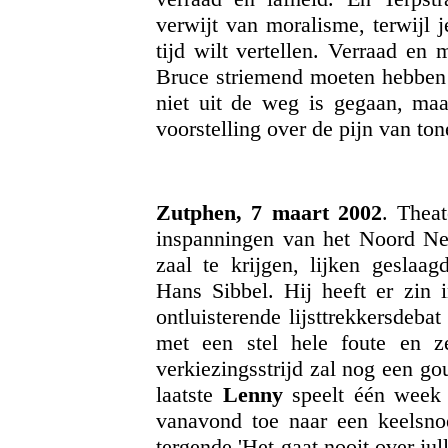
verwijt van moralisme, terwijl j
tijd wilt vertellen. Verraad en
Bruce striemend moeten hebben g
niet uit de weg is gegaan, ma
voorstelling over de pijn van to
Zutphen, 7 maart 2002
. Thea
inspanningen van het Noord Ne
zaal te krijgen, lijken gesla
Hans Sibbel. Hij heeft er zin 
ontluisterende lijsttrekkersdeb
met een stel hele foute en z
verkiezingsstrijd zal nog een g
laatste
Lenny
speelt één week 
vanavond toe naar een keelsno
tergende 'Het gaat nooit over jul