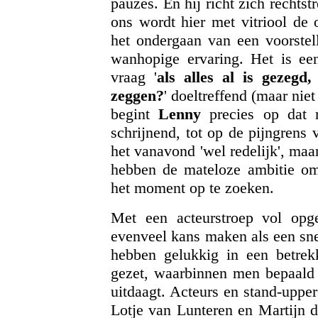
pauzes. En hij richt zich rechtstr
ons wordt hier met vitriool de 
het ondergaan van een voorstell
wanhopige ervaring. Het is ee
vraag '
als alles al is gezeg
zeggen?
' doeltreffend (maar nie
begint
Lenny
precies op dat 
schrijnend, tot op de pijngrens v
het vanavond 'wel redelijk', maa
hebben de mateloze ambitie o
het moment op te zoeken.
Met een acteurstroep vol opge
evenveel kans maken als een sne
hebben gelukkig in een betrek
gezet, waarbinnen men bepaald n
uitdaagt. Acteurs en stand-uppe
Lotje van Lunteren en Martijn d