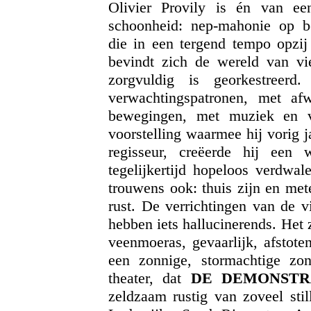
Olivier Provily is én van ee
schoonheid: nep-mahonie op be
die in een tergend tempo opzi
bevindt zich de wereld van vie
zorgvuldig is georkestreer
verwachtingspatronen, met afwi
bewegingen, met muziek en 
voorstelling waarmee hij vorig ja
regisseur, creëerde hij een
tegelijkertijd hopeloos verdwa
trouwens ook: thuis zijn en met
rust. De verrichtingen van de v
hebben iets hallucinerends. Het z
veenmoeras, gevaarlijk, afstote
een zonnige, stormachtige z
theater, dat
DE DEMONST
zeldzaam rustig van zoveel stil