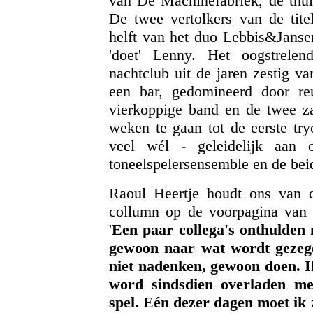
van De Machinefabriek, de thui
De twee vertolkers van de tite
helft van het duo Lebbis&Jansen
'doet' Lenny. Het oogstrelen
nachtclub uit de jaren zestig v
een bar, gedomineerd door re
vierkoppige band en de twee za
weken te gaan tot de eerste try
veel wél - geleidelijk aan 
toneelspelersensemble en de bei
Raoul Heertje houdt ons van d
collumn op de voorpagina van
'
Een paar collega's onthulden 
gewoon naar wat wordt gezegd
niet nadenken, gewoon doen. I
word sindsdien overladen me
spel. Eén dezer dagen moet ik z