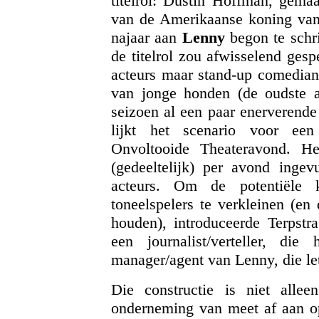
titelrol: Dustin Hoffman, gema
van de Amerikaanse koning van
najaar aan
Lenny
begon te schri
de titelrol zou afwisselend ges
acteurs maar stand-up comedians
van jonge honden (de oudste a
seizoen al een paar enerverende 
lijkt het scenario voor e
Onvoltooide Theateravond. He
(gedeeltelijk) per avond inge
acteurs. Om de potentiële 
toneelspelers te verkleinen (en
houden), introduceerde Terpstra
een journalist/verteller, di
manager/agent van Lenny, die let
Die constructie is niet alle
onderneming van meet af aan op