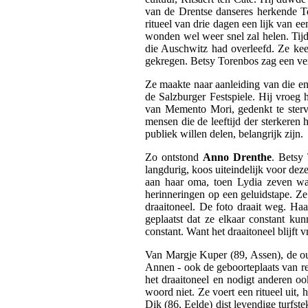
van de Drentse danseres herkende Te
ritueel van drie dagen een lijk van ee
wonden wel weer snel zal helen. Ti
die Auschwitz had overleefd. Ze ke
gekregen. Betsy Torenbos zag een ver
Ze maakte naar aanleiding van die en
de Salzburger Festspiele. Hij vroeg 
van Memento Mori, gedenkt te sterve
mensen die de leeftijd der sterkeren
publiek willen delen, belangrijk zijn.
Zo ontstond
Anno Drenthe
. Betsy
langdurig, koos uiteindelijk voor de
aan haar oma, toen Lydia zeven was
herinneringen op een geluidstape. Ze
draaitoneel. De foto draait weg. Haa
geplaatst dat ze elkaar constant ku
constant. Want het draaitoneel blijft
Van Margje Kuper (89, Assen), de oud
Annen - ook de geboorteplaats van regi
het draaitoneel en nodigt anderen o
woord niet. Ze voert een ritueel uit
Dik (86, Eelde) dist levendige turfst