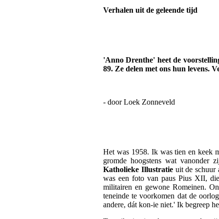
Verhalen uit de geleende tijd
'Anno Drenthe' heet de voorstellin
89. Ze delen met ons hun levens. V
- door Loek Zonneveld
Het was 1958. Ik was tien en keek me
gromde hoogstens wat vanonder zij
Katholieke Illustratie
uit de schuur 
was een foto van paus Pius XII, die
militairen en gewone Romeinen. Ond
teneinde te voorkomen dat de oorlog
andere, dát kon-ie niet.' Ik begreep h