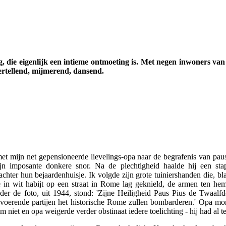
g, die eigenlijk een intieme ontmoeting is. Met negen inwoners van 
ertellend, mijmerend, dansend.
t mijn net gepensioneerde lievelings-opa naar de begrafenis van paus
n imposante donkere snor. Na de plechtigheid haalde hij een sta
achter hun bejaardenhuisje. Ik volgde zijn grote tuiniershanden die, b
 in wit habijt op een straat in Rome lag geknield, de armen ten he
er de foto, uit 1944, stond: 'Zijne Heiligheid Paus Pius de Twaalf
voerende partijen het historische Rome zullen bombarderen.' Opa mom
em niet en opa weigerde verder obstinaat iedere toelichting - hij had al 