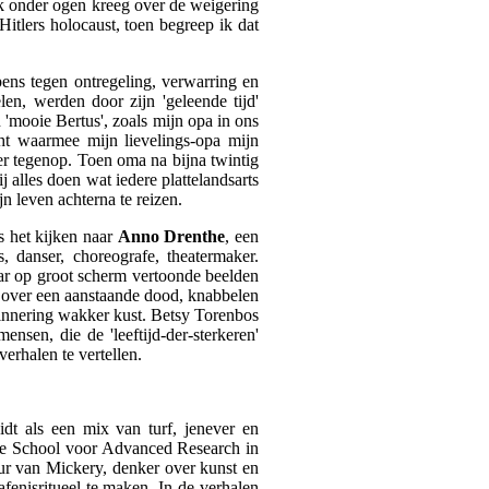
ek onder ogen kreeg over de weigering
 Hitlers holocaust, toen begreep ik dat
ens tegen ontregeling, verwarring en
en, werden door zijn 'geleende tijd'
 'mooie Bertus', zoals mijn opa in ons
t waarmee mijn lievelings-opa mijn
er tegenop. Toen oma na bijna twintig
j alles doen wat iedere plattelandsarts
n leven achterna te reizen.
s het kijken naar
Anno Drenthe
, een
, danser, choreografe, theatermaker.
ar op groot scherm vertoonde beelden
over een aanstaande dood, knabbelen
erinnering wakker kust. Betsy Torenbos
sen, die de 'leeftijd-der-sterkeren'
erhalen te vertellen.
dt als een mix van turf, jenever en
se School voor Advanced Research in
ur van Mickery, denker over kunst en
afenisritueel te maken. In de verhalen