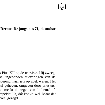
Drente. De jongste is 71, de oudste
 Pius XII op de televisie. Hij zweeg,
pel ingebonden afleveringen van de
laderend, naar iets op zoek waren. Het
mel geheven, omgeven door priesters,
de smeekt de zegen van de hemel af,
pelde: 'Ja, dát kon-ie wel. Maar dat
teveel gezegd.