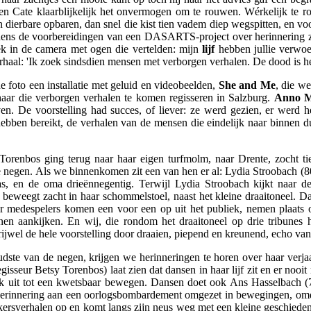
n Cate klaarblijkelijk het onvermogen om te rouwen. Wérkelijk te ro
n dierbare opbaren, dan snel die kist tien vadem diep wegspitten, en voor
jdens de voorbereidingen van een DASARTS-project over herinnering 
ek in de camera met ogen die vertelden: mijn
lijf
hebben jullie verwoe
haal: 'Ik zoek sindsdien mensen met verborgen verhalen. De dood is het
e foto een installatie met geluid en videobeelden,
She and Me
, die w
haar die verborgen verhalen te komen regisseren in Salzburg.
Anno 
n. De voorstelling had succes, of liever: ze werd gezien, er werd 
 hebben bereikt, de verhalen van de mensen die eindelijk naar binnen 
 Torenbos ging terug naar haar eigen turfmolm, naar Drente, zocht ti
ze negen. Als we binnenkomen zit een van hen er al: Lydia Stroobach (8
, en de oma drieënnegentig. Terwijl Lydia Stroobach kijkt naar d
 beweegt zacht in haar schommelstoel, naast het kleine draaitoneel. D
r medespelers komen een voor een op uit het publiek, nemen plaats op
nnen aankijken. En wij, die rondom het draaitoneel op drie tribune
 vrijwel de hele voorstelling door draaien, piepend en kreunend, echo v
ste van de negen, krijgen we herinneringen te horen over haar verjaar
sseur Betsy Torenbos) laat zien dat dansen in haar lijf zit en er nooit
ok uit tot een kwetsbaar bewegen. Dansen doet ook Ans Hasselbach (73
, herinnering aan een oorlogsbombardement omgezet in bewegingen, omd
ekersverhalen op en komt langs zijn neus weg met een kleine geschiedeni