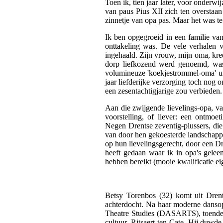
Toen ik, tien jaar later, voor onder
van paus Pius XII zich ten overstaan v
zinnetje van opa pas. Maar het was t
Ik ben opgegroeid in een familie va
onttakeling was. De vele verhalen v
ingehaald. Zijn vrouw, mijn oma, kree
dorp liefkozend werd genoemd, was
volumineuze 'koekjestrommel-oma' uit
jaar liefderijke verzorging toch nog o
een zesentachtigjarige zou verbieden.
Aan die zwijgende lievelings-opa, va
voorstelling, of liever: een ontmoe
Negen Drentse zeventig-plussers, di
van door hen gekoesterde landschap
op hun lievelingsgerecht, door een Dr
heeft gedaan waar ik in opa's gelee
hebben bereikt (mooie kwalificatie e
Betsy Torenbos (32) komt uit Drent
achterdocht. Na haar moderne danso
Theatre Studies (DASARTS), toendert
cultuur, Ritsaert ten Cate. Hij duwde