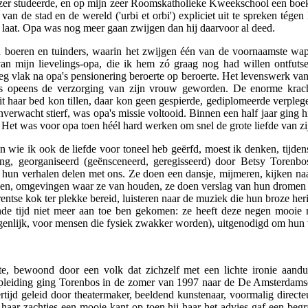
wijzer studeerde, en op mijn zeer Roomskatholieke Kweekschool een bo
an de stad en de wereld ('urbi et orbi') expliciet uit te spreken tégen
e laat. Opa was nog meer gaan zwijgen dan hij daarvoor al deed.
n boeren en tuinders, waarin het zwijgen één van de voornaamste wap
an mijn lievelings-opa, die ik hem zó graag nog had willen ontfutsel
g vlak na opa's pensionering beroerte op beroerte. Het levenswerk van
 opeens de verzorging van zijn vrouw geworden. De enorme krach
 haar bed kon tillen, daar kon geen gespierde, gediplomeerde verpleg
nverwacht stierf, was opa's missie voltooid. Binnen een half jaar ging hi
 Het was voor opa toen héél hard werken om snel de grote liefde van zij
n wie ik ook de liefde voor toneel heb geërfd, moest ik denken, tijden
ting, georganiseerd (geënsceneerd, geregisseerd) door Betsy Torenbos
e hun verhalen delen met ons. Ze doen een dansje, mijmeren, kijken na
pen, omgevingen waar ze van houden, ze doen verslag van hun dromen 
entse kok ter plekke bereid, luisteren naar de muziek die hun broze h
nde tijd niet meer aan toe ben gekomen: ze heeft deze negen mooie men
igenlijk, voor mensen die fysiek zwakker worden), uitgenodigd om hun v
e, bewoond door een volk dat zichzelf met een lichte ironie aandui
pleiding ging Torenbos in de zomer van 1997 naar de De Amsterdam
ijd geleid door theatermaker, beeldend kunstenaar, voormalig directe
 haar zachtjes een mooie kant op toen hij haar het advies gaf een begr