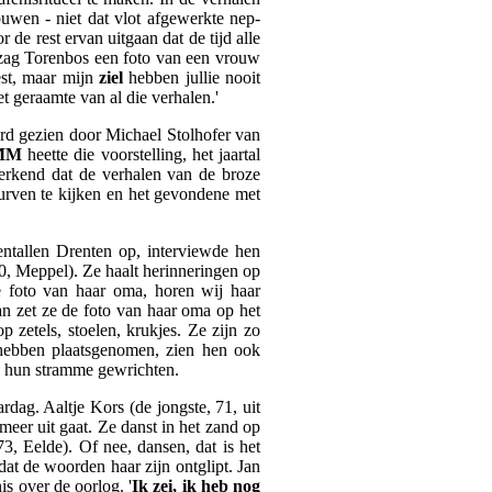
uwen - niet dat vlot afgewerkte nep-
 de rest ervan uitgaan dat de tijd alle
zag Torenbos een foto van een vrouw
st, maar mijn
ziel
hebben jullie nooit
 geraamte van al die verhalen.'
erd gezien door Michael Stolhofer van
MM
heette die voorstelling, het jaartal
herkend dat de verhalen van de broze
durven te kijken en het gevondene met
entallen Drenten op, interviewde hen
0, Meppel). Ze haalt herinneringen op
e foto van haar oma, horen wij haar
an zet ze de foto van haar oma op het
 zetels, stoelen, krukjes. Ze zijn zo
s hebben plaatsgenomen, zien hen ook
an hun stramme gewrichten.
dag. Aaltje Kors (de jongste, 71, uit
 meer uit gaat. Ze danst in het zand op
, Eelde). Of nee, dansen, dat is het
at de woorden haar zijn ontglipt. Jan
s over de oorlog. '
Ik zei, ik heb nog