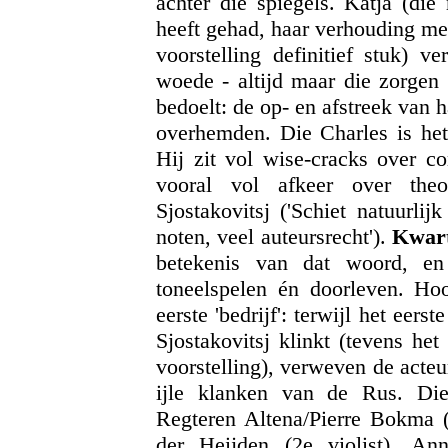
àchter die spiegels. Katja (die 
heeft gehad, haar verhouding met
voorstelling definitief stuk) v
woede - altijd maar die zorgen o
bedoelt: de op- en afstreek van 
overhemden. Die Charles is het 
Hij zit vol wise-cracks over c
vooral vol afkeer over theo
Sjostakovitsj ('Schiet natuurl
noten, veel auteursrecht').
Kwart
betekenis van dat woord, en
toneelspelen én doorleven. Hoo
eerste 'bedrijf': terwijl het eers
Sjostakovitsj klinkt (tevens he
voorstelling), verweven de acte
ijle klanken van de Rus. Die 
Regteren Altena/Pierre Bokma (
der Heijden (2e violist), Ann