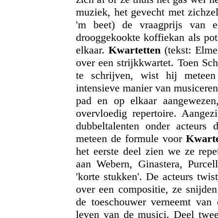
muziek, het gevecht met zichzel
'm beet) de vraagprijs van 
drooggekookte koffiekan als pot
elkaar.
Kwartetten
(tekst: Elme
over een strijkkwartet. Toen Sc
te schrijven, wist hij metee
intensieve manier van musiceren é
pad en op elkaar aangewezen
overvloedig repertoire. Aangez
dubbeltalenten onder acteurs 
meteen de formule voor
Kwarte
het eerste deel zien we ze repe
aan Webern, Ginastera, Purce
'korte stukken'. De acteurs twi
over een compositie, ze snijden
de toeschouwer verneemt van de
leven van de musici. Deel twee 