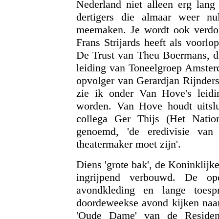
Nederland niet alleen erg lang 
dertigers die almaar weer nu
meemaken. Je wordt ook verdom
Frans Strijards heeft als voorl
De Trust van Theu Boermans, di
leiding van Toneelgroep Amster
opvolger van Gerardjan Rijnders
zie ik onder Van Hove's leid
worden. Van Hove houdt uitslu
collega Ger Thijs (Het Nation
genoemd, 'de eredivisie van
theatermaker moet zijn'.
Diens 'grote bak', de Koninklij
ingrijpend verbouwd. De op
avondkleding en lange toes
doordeweekse avond kijken naar
'Oude Dame' van de Reside