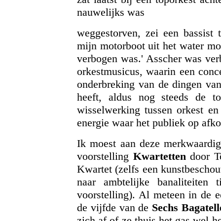
nauwelijks was
weggestorven, zei een bassist 
mijn motorboot uit het water mo
verbogen was.' Asscher was verbi
orkestmusicus, waarin een concer
onderbreking van de dingen van a
heeft, aldus nog steeds de to
wisselwerking tussen orkest en 
energie waar het publiek op afko
Ik moest aan deze merkwaardige
voorstelling
Kwartetten
door T
Kwartet (zelfs een kunstbeschou
naar ambtelijke banaliteiten 
voorstelling). Al meteen in de e
de vijfde van de
Sechs Bagatell
zich af of ze thuis het gas wel 