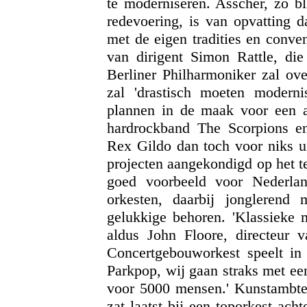
te moderniseren. Asscher, zo bl
redevoering, is van opvatting d
met de eigen tradities en conventi
van dirigent Simon Rattle, di
Berliner Philharmoniker zal o
zal 'drastisch moeten modernis
plannen in de maak voor een 
hardrockband The Scorpions e
Rex Gildo dan toch voor niks ui
projecten aangekondigd op het t
goed voorbeeld voor Nederla
orkesten, daarbij jonglerend
gelukkige behoren. 'Klassieke 
aldus John Floore, directeur 
Concertgebouworkest speelt in 
Parkpop, wij gaan straks met ee
voor 5000 mensen.' Kunstambten
zat laatst bij een toporkest ach