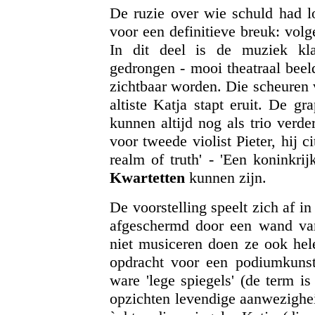
De ruzie over wie schuld had l
voor een definitieve breuk: vol
In dit deel is de muziek klan
gedrongen - mooi theatraal beel
zichtbaar worden. Die scheuren 
altiste Katja stapt eruit. De g
kunnen altijd nog als trio verde
voor tweede violist Pieter, hij c
realm of truth' - 'Een koninkri
Kwartetten
kunnen zijn.
De voorstelling speelt zich af i
afgeschermd door een wand van
niet musiceren doen ze ook hele
opdracht voor een podiumkunst
ware 'lege spiegels' (de term i
opzichten levendige aanwezighei