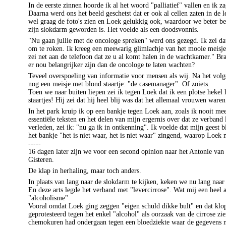
In de eerste zinnen hoorde ik al het woord "palliatief" vallen en ik z
Daarna werd ons het beeld geschetst dat er ook al cellen zaten in de l
wel graag de foto's zien en
Loek
gelukkig ook, waardoor we beter be
zijn slokdarm geworden is. Het voelde als een doodsvonnis.
"Nu gaan jullie met de
oncologe
spreken" werd ons gezegd. Ik zei dat
om te roken. Ik kreeg een meewarig glimlachje van het mooie meisj
zei net aan de telefoon dat ze u al komt halen in de wachtkamer."
Bra
er nou belangrijker zijn dan de
oncologe
te laten wachten?
Teveel
overspoeling
van informatie voor mensen als wij. Na het volg
nog een meisje met blond staartje: "de
casemanager
". Of zoiets.
Toen we naar buiten liepen zei ik tegen
Loek
dat ik een plotse hekel
staartjes! Hij zei dat hij heel blij was dat het allemaal vrouwen waren
In het park kruip ik op een bankje tegen
Loek
aan, zoals ik nooit me
essentiële teksten en het delen van mijn ergernis over dat ze verband
verleden, zei ik: "nu ga ik in ontkenning". Ik voelde dat mijn geest 
het bankje "het is niet waar, het is niet waar" zingend, waarop
Loek
m
-----
16 dagen later zijn we voor een
second
opinion
naar het
Antonie
van 
Gisteren.
De klap in herhaling, maar toch anders.
In plaats van lang naar de slokdarm te kijken, keken we nu lang naar 
En deze arts legde het verband met "levercirrose". Wat mij een heel 
"alcoholisme".
Vooral omdat
Loek
ging zeggen "eigen schuld dikke bult" en dat klopt
geprotesteerd tegen
het
enkel "alcohol" als oorzaak van de cirrose zie
chemokuren
had ondergaan tegen een bloedziekte waar de gegevens n