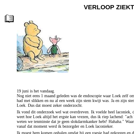
VERLOOP ZIEK
19 juni is het vandaag.
Nog niet eens 1 maand geleden was de endoscopie waar
Loek
zelf om
had met slikken en nu al een week zijn stem kwijt was. Ja en zijn stem
Loek
. Dus dat moest zeker onderzocht.
Ik vond dit onderzoek wel wat overdreven. Ik voelde heel laconiek, 
weet hoe
Loek
altijd het ergste kan vrezen, dus ik riep lachend: "
ach
weten we tenminste dat je geen slokdarmkanker hebt!
Hahaha
." Waa
vanaf dat moment werd ik bezorgder en
Loek
laconieker.
Ik moest hem komen ophalen omdat hij een roesje had gekregen en du