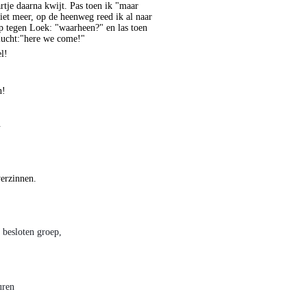
artje daarna kwijt. Pas toen ik "maar
iet meer, op de heenweg reed ik al naar
ep tegen
Loek
: "waarheen?" en las toen
lucht:"
here
we
come
!"
l!
en!
.
verzinnen.
 besloten groep,
uren