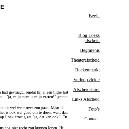
TE
Begi
n
Blog
Loeks
afscheid
Begrafenis
Theaterafscheid
Boekenmarkt
Verloop ziekte
Afscheidsbrief
 had gevraagd, omdat hij al een tijdje last
... "ja, mijn stem is mijn vreten!" grapte
Links Afscheid
dat dit wel weer over zou gaan. Maar ik
Foto’s
het is ook wel goed om te doen, want dan
rop
Loek
ernstig zei "ja, dat kan ook". En
Contact
s nog niet recht zou kunnen lopen. Hij