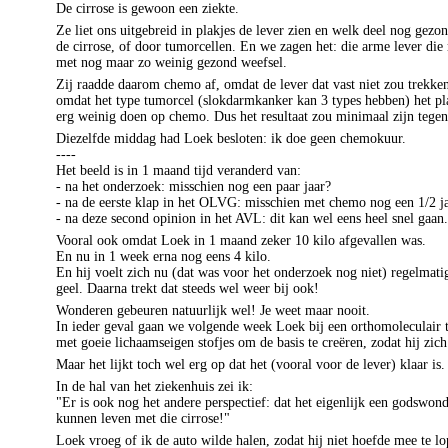
De cirrose is gewoon een ziekte.
Ze liet ons uitgebreid in plakjes de lever zien en welk deel nog gez
de cirrose, of door tumorcellen. En we zagen het: die arme lever die
met nog maar zo weinig gezond weefsel.
Zij raadde daarom
chemo
af, omdat de lever dat vast niet zou trekk
omdat het type tumorcel (slokdarmkanker kan 3 types hebben)
het
pla
erg weinig doen op
chemo
. Dus het resultaat zou minimaal zijn tege
Diezelfde middag had
Loek
besloten: ik doe geen
chemokuur
.
----
Het beeld is in 1 maand tijd veranderd van
:
-
na het onderzoek: misschien nog een paar jaar?
- na de eerste klap in het
OLVG
: misschien met
chemo
nog een 1/2 j
- na deze
second
opinion
in het
AVL
: dit kan wel eens heel snel gaan.
Vooral ook omdat
Loek
in 1 maand zeker
10 kilo
afgevallen was.
En nu in 1 week erna nog eens
4 kilo
.
En hij voelt zich nu (dat was voor het onderzoek nog niet) regelmatig 
geel. Daarna trekt dat steeds wel weer bij ook!
Wonderen gebeuren natuurlijk wel! Je weet maar nooit.
In ieder geval gaan we volgende week
Loek
bij een
orthomoleculair
t
met goeie lichaamseigen stofjes om de basis te creëren, zodat hij zic
Maar het lijkt toch wel erg op dat het (vooral voor de lever) klaar is.
In de hal van het ziekenhuis zei ik
:
"Er is ook nog het andere perspectief: dat het eigenlijk een godswond
kunnen leven met die cirrose!"
Loek
vroeg of ik de auto wilde halen, zodat hij niet hoefde mee te 