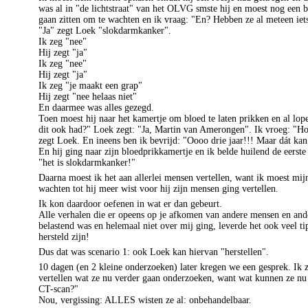
was al in "de lichtstraat" van het OLVG
smste
hij en moest nog een b
gaan zitten om te wachten en ik vraag: "En? Hebben ze al meteen iet
"Ja" zegt
Loek
"slokdarmkanker".
Ik zeg "nee"
Hij zegt "ja"
Ik zeg "nee"
Hij zegt "ja"
Ik zeg "je maakt een grap"
Hij zegt "
nee
helaas niet"
En daarmee was alles gezegd.
Toen moest hij naar het kamertje om bloed te laten prikken en al lop
dit ook had?"
Loek
zegt: "Ja, Martin van
Amerongen
". Ik vroeg: "H
zegt
Loek
. En ineens ben ik bevrijd: "
Oooo
drie jaar
!!!
Maar dát kan
En hij ging naar zijn
bloedprikkamertje
en ik belde huilend de eerst
"het is slokdarmkanker!"
Daarna moest ik het aan allerlei mensen vertellen, want ik moest mij
wachten tot hij meer wist voor hij zijn mensen ging vertellen.
Ik kon daardoor oefenen in wat er dan gebeurt.
Alle verhalen die er opeens op je afkomen van andere mensen en and
belastend was en helemaal niet over mij ging, leverde het ook veel t
hersteld zijn!
Dus dat was scenario 1: ook
Loek
kan hiervan "herstellen".
10 dagen (en 2 kleine onderzoeken) later kregen we een gesprek. Ik 
vertellen wat ze nu verder gaan onderzoeken, want wat kunnen ze nu 
CT-scan?"
Nou, vergissing: ALLES wisten ze al: onbehandelbaar.