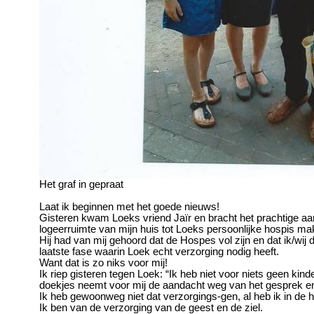
Het graf in gepraat
Laat ik beginnen met het goede nieuws!
Gisteren kwam
Loeks
vriend
Jaïr
en bracht het prachtige a
logeerruimte van mijn huis tot
Loeks
persoonlijke hospis ma
Hij had van mij gehoord dat de Hospes vol zijn en dat ik/wij 
laatste fase waarin
Loek
echt verzorging nodig heeft.
Want dat is zo
niks
voor mij!
Ik riep gisteren tegen
Loek
: “Ik heb niet voor
niets geen
kinde
doekjes neemt voor mij de aandacht weg van het gesprek en
Ik heb gewoonweg niet dat
verzorgings-gen
, al heb ik in de
Ik ben van de verzorging van de geest en de ziel.