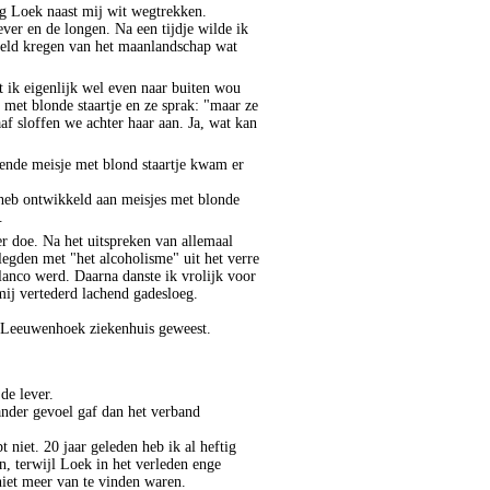
ag
Loek
naast mij wit wegtrekken.
ever en de longen. Na een tijdje wilde ik
eld kregen van het maanlandschap wat
 ik eigenlijk wel even naar buiten wou
e met
blonde
staartje en ze sprak: "maar ze
af
sloffen we achter haar aan. Ja, wat kan
ende meisje met blond staartje kwam er
 heb ontwikkeld aan meisjes met blonde
.
er doe. Na het uitspreken van allemaal
 legden met "het alcoholisme" uit het verre
blanco werd. Daarna danste ik vrolijk voor
ij
vertederd
lachend gadesloeg.
Leeuwenhoek ziekenhuis geweest.
de lever.
ander gevoel gaf dan het verband
 niet. 20 jaar geleden heb ik al heftig
n, terwijl
Loek
in het verleden enge
iet meer van te vinden waren.