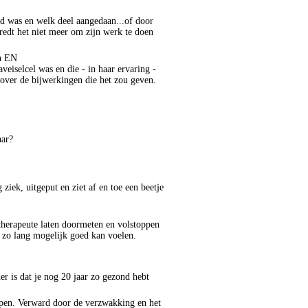
ond was en welk deel aangedaan...of door
 redt het niet meer om zijn werk te doen
en EN
veiselcel was en die - in haar ervaring -
nover de bijwerkingen die het zou geven.
aar?
ziek, uitgeput en ziet af en toe een beetje
herapeute laten doormeten en volstoppen
h zo lang mogelijk goed kan voelen.
er is dat je nog 20 jaar zo gezond hebt
lopen. Verward door de verzwakking en het