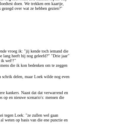
loedtest doen. We trekken een kaartje,
s gezegd over wat ze hebben gezien?"
ende vroeg ik: "jij kende toch iemand die
oe lang
heeft
hij nog geleefd?" "Drie jaar"
 ik wel
!!
"
e mens die ik kon bedenken om te zeggen
n schrik delen, maar
Loek
wilde nog even
ere kankers. Naast dat
dat
verwarrend en
ips op en nieuwe scenario's: mensen die
zei tegen
Loek
: "ze zullen wel gaan
al weten op basis van die ene punctie en