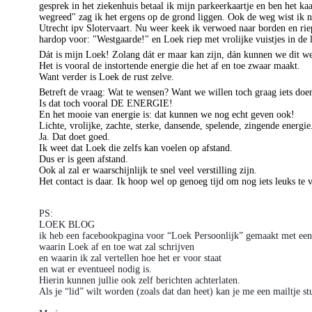
gesprek in het ziekenhuis betaal ik mijn parkeerkaartje en ben het ka
wegreed" zag ik het ergens op de grond liggen. Ook de weg wist ik n
Utrecht
ipv
Slotervaart
. Nu weer keek ik verwoed naar borden en ri
hardop voor: "
Westgaarde
!" en
Loek
riep met vrolijke vuistjes in de 
Dát is mijn
Loek
! Zolang dát er maar kan zijn, dán kunnen we dit we
Het is vooral de instortende energie die het af en toe zwaar maakt.
Want verder is
Loek
de rust
zelve
.
Betreft de vraag: Wat te wensen? Want we willen toch graag iets do
Is dat toch vooral DE ENERGIE!
En het mooie van energie is: dat kunnen we nog echt geven ook!
Lichte, vrolijke, zachte, sterke, dansende, spelende, zingende energie
Ja. Dat doet goed.
Ik weet dat
Loek
die zelfs kan voelen op afstand.
Dus er is geen afstand.
Ook al zal er waarschijnlijk te snel veel verstilling zijn.
Het contact is daar. Ik hoop wel op genoeg tijd om nog iets leuks te 
PS
:
LOEK
BLOG
ik heb een
facebookpagina
voor “
Loek
Persoonlijk” gemaakt met een
waarin
Loek
af en toe wat zal schrijven
en waarin ik zal vertellen hoe het er voor staat
en wat er eventueel nodig is.
Hierin kunnen jullie ook zelf berichten achterlaten.
Als je “lid” wilt worden (zoals dat dan heet) kan je me een
mailtje
st