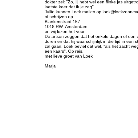
dokter zei: "Zo, jij hebt wel een flinke jas uitget
laatste keer dat ik je zag".
Jullie kunnen Loek mailen op loek@loekzonneve
of schrijven op
Blankenstraat 157
1018 RW Amsterdam
en wij lezen het voor.
De artsen zeggen dat het enkele dagen of een 
duren en dat hij waarschijnlijk in die tijd in een
zal gaan. Loek beviel dat wel, "als het zacht weg
een kaars". Op reis.
met lieve groet van Loek
Marja