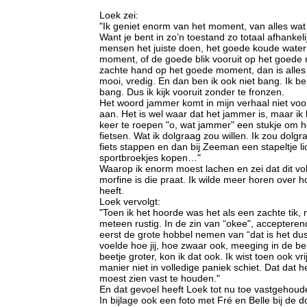
Loek zei:
"Ik geniet enorm van het moment, van alles wat
Want je bent in zo’n toestand zo totaal afhankeli
mensen het juiste doen, het goede koude water
moment, of de goede blik vooruit op het goede
zachte hand op het goede moment, dan is alle
mooi, vredig. En dan ben ik ook niet bang. Ik ben
bang. Dus ik kijk vooruit zonder te fronzen.
Het woord jammer komt in mijn verhaal niet voor
aan. Het is wel waar dat het jammer is, maar ik 
keer te roepen "o, wat jammer" een stukje om h
fietsen. Wat ik dolgraag zou willen. Ik zou dolg
fiets stappen en dan bij Zeeman een stapeltje li
sportbroekjes kopen…"
Waarop ik enorm moest lachen en zei dat dit vo
morfine is die praat. Ik wilde meer horen over h
heeft.
Loek vervolgt:
"Toen ik het hoorde was het als een zachte tik, 
meteen rustig. In de zin van “okee", accepterend
eerst de grote hobbel nemen van “dat is het dus
voelde hoe jij, hoe zwaar ook, meeging in de be
beetje groter, kon ik dat ook. Ik wist toen ook vri
manier niet in volledige paniek schiet. Dat dat he
moest zien vast te houden."
En dat gevoel heeft Loek tot nu toe vastgehoud
In bijlage ook een foto met Fré en Belle bij de 