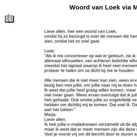
Woord van Loek via M
Lieve allen, hier een woord van Loek,
omdat hij zo bezorgd is over de mensen die he
zien, omdat het zo snel gaat:
Loek:
"Als ik me concentreer op wat er gebeurt, zie ik 
allemaal silhouetten, van achteren belichtte silh
meestal het signaal waarop ik heel veel mensen
probeer te halen om ze dicht bij me te houden.
Alle mensen die ik niet meer kan zien, wees erv
bezig ben met jullie, om jullie naar mij te doen 
Ik weet dat jullie heel graag willen komen, maar
niet meer gaan. Wees ervan overtuigd dat ik jull
heb gehaald. Ook omdat jullie zo ongelofelijk v
hebben om dichtbij mij te komen. Dat voel ik. Dat
aan het lukken."
Marja:
Lieve allen,
Ik heb jullie e-mailadressen verzameld uit de 
maar ik weet dat er meer mensen zijn die deze 
Voel je vooral vrij om dit bericht door te sturen 