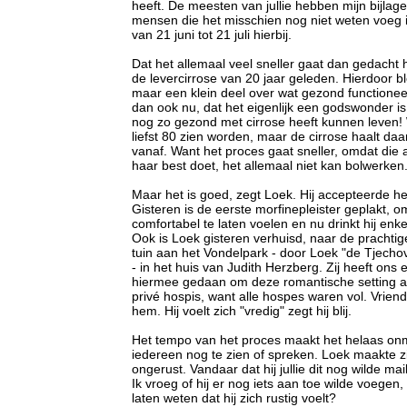
heeft. De meesten van jullie hebben mijn bijlag
mensen die het misschien nog niet weten voeg i
van 21 juni tot 21 juli hierbij.
Dat het allemaal veel sneller gaat dan gedacht
de levercirrose van 20 jaar geleden. Hierdoor bl
maar een klein deel over wat gezond function
dan ook nu, dat het eigenlijk een godswonder is
nog zo gezond met cirrose heeft kunnen leve
liefst 80 zien worden, maar de cirrose haalt daa
vanaf. Want het proces gaat sneller, omdat die 
haar best doet, het allemaal niet kan bolwerken
Maar het is goed, zegt Loek. Hij accepteerde h
Gisteren is de eerste morfinepleister geplakt,
comfortabel te laten voelen en nu drinkt hij enke
Ook is Loek gisteren verhuisd, naar de prachti
tuin aan het Vondelpark - door Loek "de Tjec
- in het huis van Judith Herzberg. Zij heeft on
hiermee gedaan om deze romantische setting aa
privé hospis, want alle hospes waren vol. Vrien
hem. Hij voelt zich "vredig" zegt hij blij.
Het tempo van het proces maakt het helaas on
iedereen nog te zien of spreken. Loek maakte z
ongerust. Vandaar dat hij jullie dit nog wilde mai
Ik vroeg of hij er nog iets aan toe wilde voegen,
laten weten dat hij zich rustig voelt?