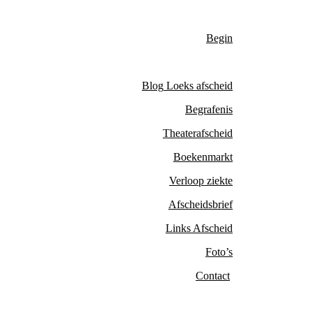
Begi
n
Blog
Loeks
afscheid
Begrafenis
Theaterafscheid
Boekenmarkt
Verloop ziekte
Afscheidsbrief
Links Afscheid
Foto’s
Contact