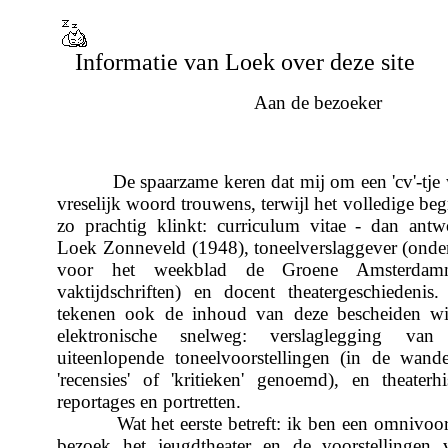
Informatie van Loek over deze site
Aan de bezoeker
De spaarzame keren dat mij om een 'cv'-tje w
vreselijk woord trouwens, terwijl het volledige begr
zo prachtig klinkt: curriculum vitae - dan antw
Loek Zonneveld (1948), toneelverslaggever (ond
voor het weekblad de Groene Amsterdam
vaktijdschriften) en docent theatergeschiedenis
tekenen ook de inhoud van deze bescheiden win
elektronische snelweg: verslaglegging va
uiteenlopende toneelvoorstellingen (in de wand
'recensies' of 'kritieken' genoemd), en theaterhi
reportages en portretten.
Wat het eerste betreft: ik ben een omnivoor, e
bezoek het jeugdtheater en de voorstellingen 