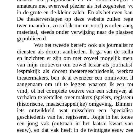
amateurs met evenveel plezier als het zogeheten 'v
in de grote en de kleine zalen. En als het even kan 
De theaterverslagen op deze website zullen rege
twee maanden, zo stel ik me nu voor) worden aang
materiaal, steeds onder verwijzing naar de plaats
gepubliceerd.
Wat het tweede betreft: ook als journalist ma
diensten als docent aanbieden. Ik ga van de stelli
en inzichten er zijn om met zoveel mogelijk mens
van mijn motieven om zowel leraar als journalist 
lespraktijk als docent theatergeschiedenis, werk
theatermakers, ben ik al evenzeer een omnivoor. I
aangenaam om uit te leggen waarom ik een tone
vind, of het complete oeuvre van een schrijver, a
verhalen te vertellen over makers (spelers, regisseu
(historische, maatschappelijke) omgeving. Binnen
iets ontwikkeld wat misschien een 'specialisa
geschiedenis van het regisseren. Regie in het toneel
een jong vak (ontstaan in het laatste kwart va
eeuw), en dat vak heeft in de twintigste eeuw ze