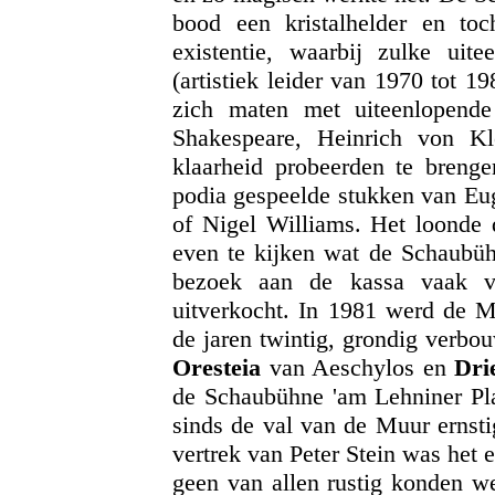
bood een kristalhelder en to
existentie, waarbij zulke uite
(artistiek leider van 1970 tot 
zich maten met uiteenlopende
Shakespeare, Heinrich von Kl
klaarheid probeerden te brenge
podia gespeelde stukken van Eu
of Nigel Williams. Het loonde 
even te kijken wat de Schaubüh
bezoek aan de kassa vaak ve
uitverkocht. In 1981 werd de 
de jaren twintig, grondig verbou
Oresteia
van Aeschylos en
Dri
de Schaubühne 'am Lehniner Plat
sinds de val van de Muur ernst
vertrek van Peter Stein was het 
geen van allen rustig konden w