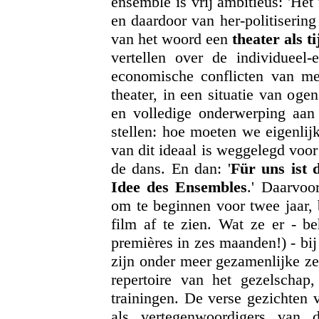
ensemble is vrij ambitieus: 'He
en daardoor van her-politiserin
van het woord een
theater als t
vertellen over de individueel-
economische conflicten van m
theater, in een situatie van oge
en volledige onderwerping aan
stellen: hoe moeten we eigenlijk
van dit ideaal is weggelegd voor 
de dans. En dan: '
Für uns ist 
Idee des Ensembles
.' Daarvoo
om te beginnen voor twee jaar, 
film af te zien. Wat ze er - be
premières in zes maanden!) - bi
zijn onder meer gezamenlijke ze
repertoire van het gezelschap
trainingen. De verse gezichten 
als vertegenwoordigers van 