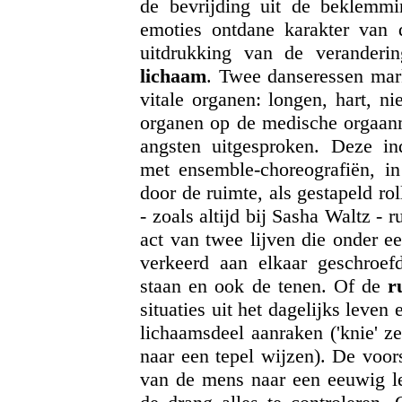
de bevrijding uit de beklemmi
emoties ontdane karakter van 
uitdrukking van de veranderi
lichaam
. Twee danseressen mark
vitale organen: longen, hart, n
organen op de medische orgaanm
angsten uitgesproken. Deze in
met ensemble-choreografiën, in
door de ruimte, als gestapeld rol
- zoals altijd bij Sasha Waltz - 
act van twee lijven die onder e
verkeerd aan elkaar geschroef
staan en ook de tenen. Of de
r
situaties uit het dagelijks leven
lichaamsdeel aanraken ('knie' z
naar een tepel wijzen). De voors
van de mens naar een eeuwig lev