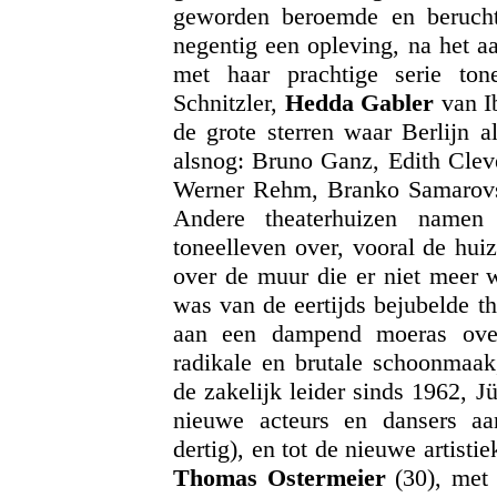
geworden beroemde en berucht
negentig een opleving, na het aa
met haar prachtige serie tonee
Schnitzler,
Hedda Gabler
van I
de grote sterren waar Berlijn a
alsnog: Bruno Ganz, Edith Clev
Werner Rehm, Branko Samarovsk
Andere theaterhuizen namen 
toneelleven over, vooral de huiz
over de muur die er niet meer 
was van de eertijds bejubelde t
aan een dampend moeras over
radikale en brutale schoonmaak,
de zakelijk leider sinds 1962, J
nieuwe acteurs en dansers aa
dertig), en tot de nieuwe artisti
Thomas Ostermeier
(30), met