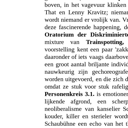
boven, in het vagevuur klinken
That en Lenny Kravitz; niemand
wordt niemand er vrolijk van. Vr
deze fascinerende happening, d
Oratorium der Diskriminiert
mixture van
Trainspotting
voorstelling kent een paar 'zak
daaronder of iets vaags daarbove
een groot aantal briljante indiv
nauwkeurig zijn gechoreograf
worden uitgevoerd, en die zich d
omdat ze stuk voor stuk rafelig
Personenkreis 3.1.
is emotioner
lijkende afgrond, een scher
neoliberalisme van kanselier S
kouder, killer en sterieler wor
Schaubühne een echo van het th