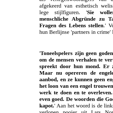
afgekeerd van esthetisch weli
lege stijlfiguren. '
Sie woll
menschliche Abgründe zu Tag
Fragen des Lebens stellen
.' 
hun Berlijnse 'partners in crime' 
'
Toneelspelers zijn geen gode
om de mensen verhalen te vert
spreekt door hun mond. Er z
Maar nu opereren de engel
aanbod, en ze kunnen geen en
het loon van een engel trouwe
werk te doen en te overleven
even goed. De woorden die God
kapot.
' Aan het woord is de link
verlopen pooier uit Lars No