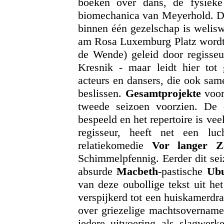
boeken over dans, de fysieke
biomechanica van Meyerhold. De
binnen één gezelschap is welisw
am Rosa Luxemburg Platz wordt a
de Wende) geleid door regisseu
Kresnik - maar leidt hier tot 
acteurs en dansers, die ook sam
beslissen.
Gesamtprojekte
voo
tweede seizoen voorzien. De 
bespeeld en het repertoire is vee
regisseur, heeft net een luch
relatiekomedie
Vor langer Z
Schimmelpfennig. Eerder dit sei
absurde
Macbeth
-pastische
Ub
van deze oubollige tekst uit h
verspijkerd tot een huiskamerdr
over griezelige machtsovernames
iedere uitvoering als slagwerk