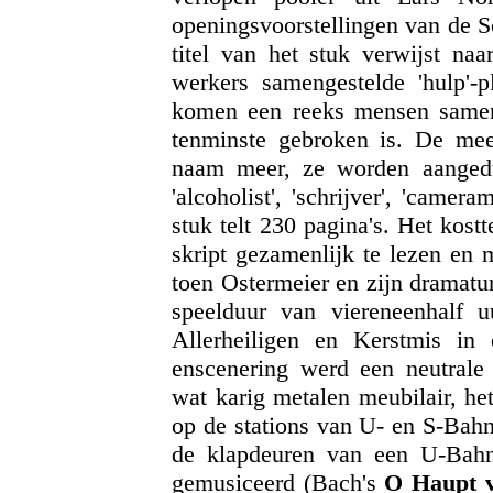
openingsvoorstellingen van de 
titel van het stuk verwijst na
werkers samengestelde 'hulp'-
komen een reeks mensen samen 
tenminste gebroken is. De mee
naam meer, ze worden aangeduid 
'alcoholist', 'schrijver', 'came
stuk telt 230 pagina's. Het kos
skript gezamenlijk te lezen en
toen Ostermeier en zijn dramatu
speelduur van viereneenhalf u
Allerheiligen en Kerstmis in
enscenering werd een neutrale
wat karig metalen meubilair, het
op de stations van U- en S-Bahn
de klapdeuren van een U-Bahnh
gemusiceerd (Bach's
O Haupt v