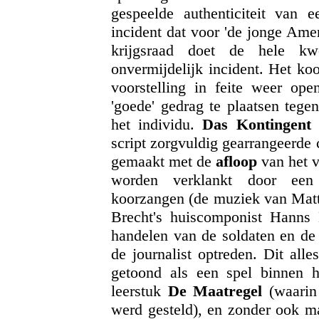
gespeelde authenticiteit van e
incident dat voor 'de jonge Amer
krijgsraad doet de hele kw
onvermijdelijk incident. Het koo
voorstelling in feite weer ope
'goede' gedrag te plaatsen tege
het individu.
Das Kontingent
i
script zorgvuldig gearrangeerde 
gemaakt met de
afloop
van het v
worden verklankt door een g
koorzangen (de muziek van Matte
Brecht's huiscomponist Hanns E
handelen van de soldaten en de 
de journalist optreden. Dit all
getoond als een spel binnen h
leerstuk
De Maatregel
(waarin 
werd gesteld), en zonder ook m