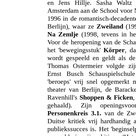
en Jens Hillje. Sasha Waltz 
Amsterdam aan de School voor 
1996 in de
romantisch-decadent
Berlijn), waar ze
Zweiland
(199
Na Zemlje
(1998, tevens in he
Voor de heropening van de Scha
het 'bewegingsstuk'
Körper
, d
wordt gespeeld en geldt als de 
Thomas Ostermeier volgde zijn
Ernst Busch Schauspielschul
'beroeps' vrij snel opgemerkt m
theater van Berlijn, de Barack
Ravenhill's
Shoppen & Ficken
,
gehaald). Zijn openingsv
Personenkreis 3.1.
van de Zwee
Duitse kritiek vrij hardhandig 
publiekssucces is. Het 'beginse