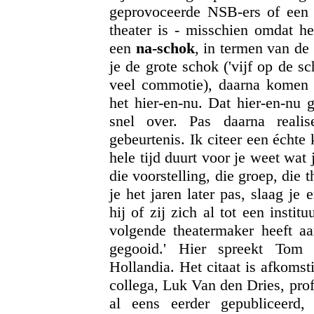
geprovoceerde NSB-ers of een b
theater is - misschien omdat he
een
na-schok
, in termen van de
je de grote schok ('vijf op de s
veel commotie), daarna komen 
het hier-en-nu. Dat hier-en-nu g
snel over. Pas daarna reali
gebeurtenis. Ik citeer een échte
hele tijd duurt voor je weet wa
die voorstelling, die groep, die 
je het jaren later pas, slaag je
hij of zij zich al tot een insti
volgende theatermaker heeft aa
gegooid.' Hier spreekt Tom 
Hollandia. Het citaat is afkomst
collega, Luk Van den Dries, pro
al eens eerder gepubliceerd