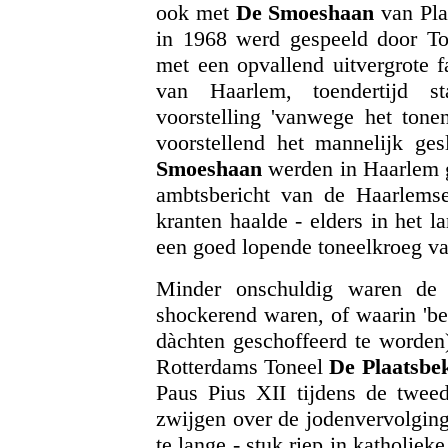
ook met
De Smoeshaan
van Pla
in 1968 werd gespeeld door To
met een opvallend uitvergrote 
van Haarlem, toendertijd s
voorstelling 'vanwege het ton
voorstellend het mannelijk ges
Smoeshaan
werden in Haarlem ge
ambtsbericht van de Haarlemse
kranten haalde - elders in het l
een goed lopende toneelkroeg v
Minder onschuldig waren de 
shockerend waren, of waarin 'be
dàchten geschoffeerd te worden
Rotterdams Toneel
De Plaatsbe
Paus Pius XII tijdens de twee
zwijgen over de jodenvervolging
te lange - stuk riep in katholiek