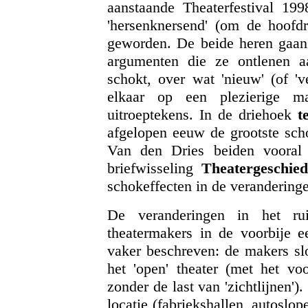
aanstaande Theaterfestival 19
'hersenknersend' (om de hoofdr
geworden. De beide heren gaan 
argumenten die ze ontlenen a
schokt, over wat 'nieuw' (of 'v
elkaar op een plezierige m
uitroeptekens. In de driehoek
t
afgelopen eeuw de grootste sc
Van den Dries beiden voora
briefwisseling
Theatergeschied
schokeffecten in de veranderinge
De veranderingen in het ru
theatermakers in de voorbije e
vaker beschreven: de makers slo
het 'open' theater (met het vo
zonder de last van 'zichtlijnen'
locatie (fabriekshallen, autoslop