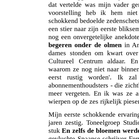
dat vertelde was mijn vader ge
voorstelling heb ik hem nie
schokkend bedoelde zedenschets
een stier naar zijn eerste bliks
nog een onvergetelijke anekdot
begeren onder de olmen
in Am
dames stonden om kwart over 
Cultureel Centrum aldaar. En
waarom ze nog niet naar binne
eerst rustig worden'. Ik za
abonnementhoudsters - die zicht
meer vergeten. En ik was ze al
wierpen op de zes rijkelijk pies
Míjn eerste schokkende ervaring
jaren zestig. Toneelgroep Stud
stuk
En zelfs de bloemen werd
gevluchte Spaanse schrijver Fer