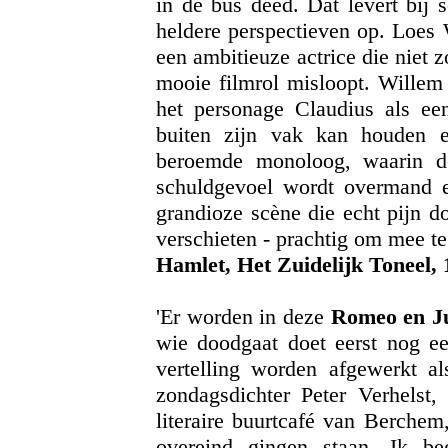
in de bus deed. Dat levert bij 
heldere perspectieven op. Loes 
een ambitieuze actrice die niet
mooie filmrol misloopt. Willem 
het personage Claudius als een 
buiten zijn vak kan houden 
beroemde monoloog, waarin 
schuldgevoel wordt overmand e
grandioze scène die echt pijn do
verschieten - prachtig om mee t
Hamlet, Het Zuidelijk Toneel,
'Er worden in deze
Romeo en Ju
wie doodgaat doet eerst nog ee
vertelling worden afgewerkt a
zondagsdichter Peter Verhelst,
literaire buurtcafé van Berchem
overeind gingen staan. Ik be