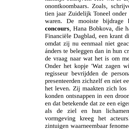
onontkoombaars. Zoals, schrij
tien jaar Zuidelijk Toneel onde
waren. De mooiste bijdrage 
concours
, Hana Bobkova, die ha
Financiële Dagblad, een krant d
omdat zij nu eenmaal niet geach
ánders te beleggen dan in hun cre
de vraag naar wat het is om men
Onder het kopje 'Wat zagen wij
regisseur bevrijdden de person
presenteerden zichzelf en niet e
het leven. Zij maakten zich los
konden ontsnappen in een droom
en dat betekende dat ze een eig
als de ziel en hun lichamen
vormgeving kreeg het acteur
zintuigen waarneembaar fenomee