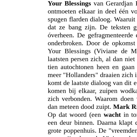
Your Blessings
van Gerardjan R
ontmoeten elkaar in deel één vo
spugen flarden dialoog. Waaruit b
dat ze bang zijn. De teksten g
óverheen. De gefragmenteerde 
onderbroken. Door de opkomst
Your Blessings (Viviane de 
laatsten persen zich, al dan nie
tien autochtonen heen en gaan i
meer "Hollanders" draaien zich i
komt de laatste dialoog van dit e
komen bij elkaar, zuipen wodk
zich verbonden. Waarom doen 
dan meteen dood zuipt.
Mark R
Op dat woord (een
wacht
in to
een deur binnen. Daarna klapt
grote poppenhuis. De "vreemde