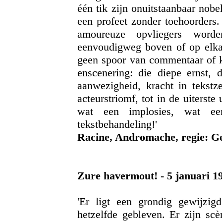
één tik zijn onuitstaanbaar nob
een profeet zonder toehoorders.
amoureuze opvliegers word
eenvoudigweg boven of op elkaa
geen spoor van commentaar of k
enscenering: die diepe ernst, d
aanwezigheid, kracht in tekstz
acteurstriomf, tot in de uiterste
wat een implosies, wat e
tekstbehandeling!'
Racine, Andromache, regie: G
Zure havermout! - 5 januari 1
'Er ligt een grondig gewijzig
hetzelfde gebleven. Er zijn sc