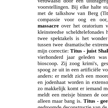
verdwaasd door een uitdrageri
voorstellingen. Bij elke halte st
met de talkshow van Berg (Tit
compassie voor oog en oor,
massacre
over het oratorium v
kleinsteedse scheldtelefonades
twee spektakels is het wonder
tussen twee dramatische extreme
mijn correctie:
Titus - juíst Sh
vierhonderd jaar geleden wa
bioscoop. Zij zoog krimi's, g
spoog ze uit in een artificiële
anders: er meldt zich een moord
en jodenhaat worden in extenso
zo makkelijk komt er iemand m
meldt een meisje binnen de oor
alleen maar bang is.
Titus - ge
gedroomde deconstructie van de 