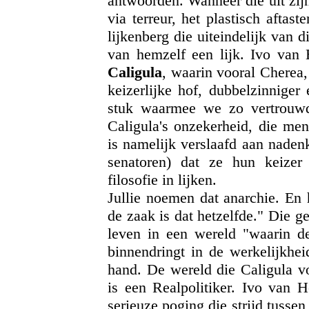
antwoorden. Wanneer die uit zijn
via terreur, het plastisch afta
lijkenberg die uiteindelijk van d
van hemzelf een lijk. Ivo van 
Caligula
, waarin vooral Cherea
keizerlijke hof, dubbelzinniger
stuk waarmee we zo vertrouwd 
Caligula's onzekerheid, die me
is namelijk verslaafd aan nadenk
senatoren) dat ze hun keizer 
filosofie in lijken.
Jullie noemen dat anarchie. En 
de zaak is dat hetzelfde." Die g
leven in een wereld "waarin d
binnendringt in de werkelijkhei
hand. De wereld die Caligula vo
is een Realpolitiker. Ivo van 
serieuze poging die strijd tussen