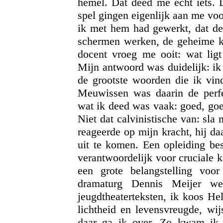
hemel. Dat deed me echt iets.
spel gingen eigenlijk aan me voo
ik met hem had gewerkt, dat de
schermen werken, de geheime kr
docent vroeg me ooit: wat ligt
Mijn antwoord was duidelijk: ik 
de grootste woorden die ik vin
Meuwissen was daarin de perfec
wat ik deed was vaak: goed, goe
Niet dat calvinistische van: sla
reageerde op mijn kracht, hij d
uit te komen. Een opleiding be
verantwoordelijk voor cruciale
een grote belangstelling voo
dramaturg Dennis Meijer w
jeugdtheaterteksten, ik koos H
lichtheid en levensvreugde, wi
daar ga ik over. Zo kwam ik 