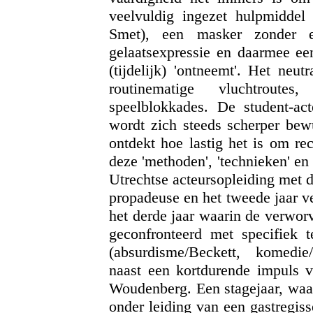
veelvuldig ingezet hulpmiddel
Smet), een masker zonder en
gelaatsexpressie en daarmee een
(tijdelijk) 'ontneemt'. Het neu
routinematige vluchtroute
speelblokkades. De student-ac
wordt zich steeds scherper bew
ontdekt hoe lastig het is om re
deze 'methoden', 'technieken' e
Utrechtse acteursopleiding met 
propadeuse en het tweede jaar vee
het derde jaar waarin de verworv
geconfronteerd met specifiek te
(absurdisme/Beckett, komedie/M
naast een kortdurende impuls v
Woudenberg. Een stagejaar, waar
onder leiding van een gastregis