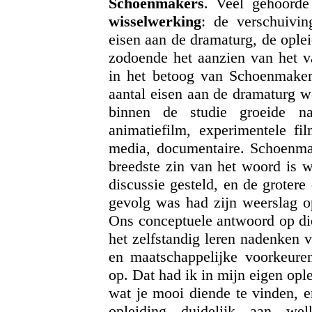
Schoenmakers
. Veel gehoorde
wisselwerking
: de verschuivin
eisen aan de dramaturg, de ople
zodoende het aanzien van het v
in het betoog van Schoenmakers
aantal eisen aan de dramaturg we
binnen de studie groeide nav
animatiefilm, experimentele fil
media, documentaire. Schoenmak
breedste zin van het woord is w
discussie gesteld, en de grotere 
gevolg was had zijn weerslag op
Ons conceptuele antwoord op die 
het zelfstandig leren nadenken 
en maatschappelijke voorkeure
op. Dat had ik in mijn eigen ople
wat je mooi diende te vinden, 
opleiding duidelijk aan we