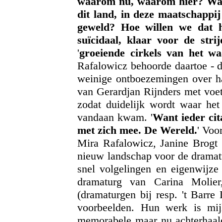
waarom nu, waarom hier? Waaro
dit land, in deze maatschappi
geweld? Hoe willen we dat h
suïcidaal, klaar voor de strij
'
groeiende cirkels van het w
Rafalowicz behoorde daartoe - d
weinige ontboezemingen over ha
van Gerardjan Rijnders met voe
zodat duidelijk wordt waar het
vandaan kwam. '
Want ieder cit
met zich mee. De Wereld.
' Voo
Mira Rafalowicz, Janine Brogt
nieuw landschap voor de dramat
snel volgelingen en eigenwijze 
dramaturg van Carina Molier
(dramaturgen bij resp. 't Barre
voorbeelden. Hun werk is mij
memorabele maar nu achterhaal