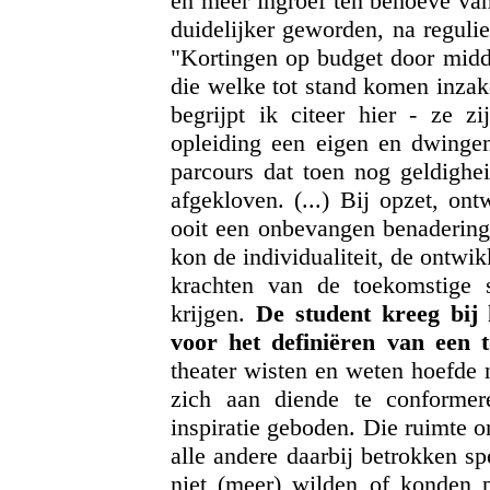
en meer ingroef ten behoeve van
duidelijker geworden, na regulie
"Kortingen op budget door midde
die welke tot stand komen inzak
begrijpt ik citeer hier - ze z
opleiding een eigen en dwingen
parcours dat toen nog geldighe
afgekloven. (...) Bij opzet, on
ooit een onbevangen benadering 
kon de individualiteit, de ontwi
krachten van de toekomstige 
krijgen.
De student kreeg bij 
voor het definiëren van een 
theater wisten en weten hoefde n
zich aan diende te conformer
inspiratie geboden. Die ruimte 
alle andere daarbij betrokken sp
niet (meer) wilden of konden 