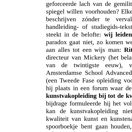
geforceerde lach van de gemilit
spiegel willen voorhouden? Elke
beschrijven zónder te verv
handleiding- of studiegids-tek
steekt in de belofte:
wij leide
paradox gaat niet, zo komen w
aan alles tot een wijs man:
Ri
directeur van Mickery (het bel
van de twintigste eeuw), v
Amsterdamse School Advanced 
(een Tweede Fase opleiding voo
hij plaats in een forum waar d
kunstvakopleiding bij tot de k
bijdrage formuleerde hij het vo
kan de kunstvakopleiding nie
kwaliteit van kunst en kunsten
spoorboekje bent gaan houden, 