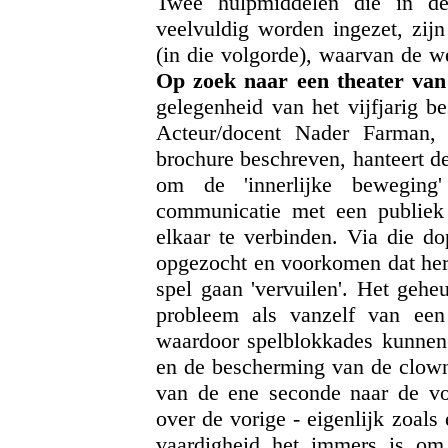
Twee hulpmiddelen die in de 
veelvuldig worden ingezet, zij
(in die volgorde), waarvan de w
Op zoek naar een theater van
gelegenheid van het vijfjarig b
Acteur/docent Nader Farman,
brochure beschreven, hanteert d
om de 'innerlijke beweging
communicatie met een publiek 
elkaar te verbinden. Via die d
opgezocht en voorkomen dat her
spel gaan 'vervuilen'. Het gehe
probleem als vanzelf van een 
waardoor spelblokkades kunnen 
en de bescherming van de clown
van de ene seconde naar de vo
over de vorige - eigenlijk zoals 
vaardigheid het immers is om