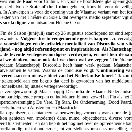
dvies van de Raad voor Cultuur. En voor de hoofdstedelijke openingstoe
an, derhalve de
State of the Union
geheten, koos hij voor de veilig
n. In Antwerpen is voor de opening van de Vlaamse variant van het fe
leider van het Théâtre du Soleil, dat overigens medio september vijf d
 sur la digue
van huisauteur Hélène Cixous.
in de Saison (juni/juli) start op 26 augustus (doorlopend tot eind sep
verwanten.
'Volgens drie bovengenoemde gezelschappen'
, zo vervolg
de voorstellingen en de artistieke mentaliteit van Discordia van vi
vijand - nog altijd referentiepunt en inspiratiebron. Als Maatschap
ers, de levende vertegenwoordigers verdwijnen, en met hen de sa
 wat we denken, maar ook dat we doen wat we zeggen.'
De 'doene
egedaan: Maatschappij Discordia heeft haar werk gedaan, Maatscha
halve samen te vatten. Waarna de conclusie volgt:
'Continuering van
everen aan een nieuwe bloei van het Nederlandse toneel.'
Ik zou 
er gekoppeld aan een begrip dat deel is geworden van het middelpun
toneelbestel bij uitstek vertegenwoordigt.
ap vertegenwoordigt Maatschappij Discordia de Vlaams-Nederlandse
t van participerende groepen en individuen binnen zowel het Fin als het
epertoirevereniging De Vere, Tg Stan, De Onderneming, Dood Paard
oneelscholen van Amsterdam en Maastricht.
dia organiseert en entameert samenwerkingsvormen dwars door de (p
 kon genieten van (moderne) dans, mime, objecttheater, diverse vor
erd luistertheater - en dan heb ik het nog niet over de optredenende ban
rdia nodigt uit tot onderzoek, tot voorstellen-voor-een-voorstelling, e