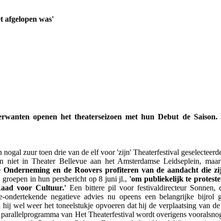
et afgelopen was'
erwanten openen het theaterseizoen met hun Debut de Saison. 
ogal zuur toen drie van de elf voor 'zijn' Theaterfestival geselecteerde
 niet in Theater Bellevue aan het Amsterdamse Leidseplein, maar
 Onderneming en de Roovers profiteren van de aandacht die zij 
 groepen in hun persbericht op 8 juni jl.,
'om publiekelijk te protest
Raad voor Cultuur.'
Een bittere pil voor festivaldirecteur Sonnen,
ondertekende negatieve advies nu opeens een belangrijke bijrol gaa
 hij wel weer het toneelstukje opvoeren dat hij de verplaatsing van de
 parallelprogramma van Het Theaterfestival wordt overigens vooralsnog