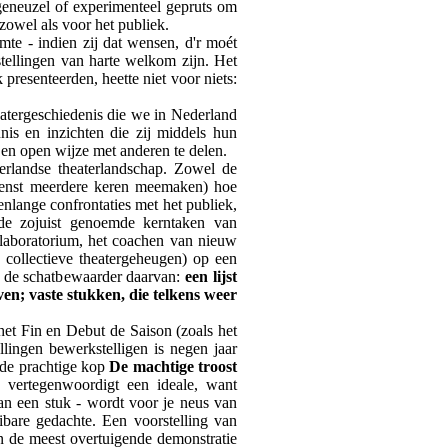
t geneuzel of experimenteel gepruts om
zowel als voor het publiek.
te - indien zij dat wensen, d'r moét
stellingen van harte welkom zijn. Het
resenteerden, heette niet voor niets:
atergeschiedenis die we in Nederland
nis en inzichten die zij middels hun
 en open wijze met anderen te delen.
derlandse theaterlandschap. Zowel de
ewenst meerdere keren meemaken) hoe
enlange confrontaties met het publiek,
 de zojuist genoemde kerntaken van
slaboratorium, het coachen van nieuw
 collectieve theatergeheugen) op een
s de schatbewaarder daarvan:
een lijst
ven; vaste stukken, die telkens weer
het Fin en Debut de Saison (zoals het
lingen bewerkstelligen is negen jaar
r de prachtige kop
De machtige troost
a vertegenwoordigt een ideale, want
an een stuk - wordt voor je neus van
aibare gedachte. Een voorstelling van
en de meest overtuigende demonstratie