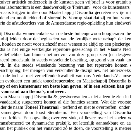
uiver artistiek onderzoek in de kunsten geen vrijbrief is voor gratui
aar laboratorium is een daadwerkelijke 'Freiraum', voor de kunstenaars 
ars krijgen in die door Maatschappij Discordia gecreëerde vrije ruim
dend en nooit leidend of sturend is. Voorop staat dat zij en hun voor
rin de afstudeerders van de Amsterdamse regie-opleiding hun eindwerk p
j Discordia wonen enkele van de beste buitengewoon hoogleraren the
arbij leiden door de beginselen van de 'vrolijke wetenschap': de ken
 houden ze nooit voor zichzelf maar wensen ze altijd op een plezierige
dia is het enige werkelijke repertoire-gezelschap in het Vlaams-Ne
hte liefhebber kan binnen het oeuvre van deze groep zien (en desg
eerd toneelstuk, in steeds wisselende bezetting, op grond van vaak jar
t. In die steeds wisselende bezetting van het repertoire komen
erschrijding, het mengen van verschillende disciplines, het onderzoek
 van de toch al niet verheffende kwaliteit van ons Nederlands-Vlaamse
en evolueert een uniek toneel
repertoire
, en Maatschappij Discordia i
ap of een kunstenaar ten beste kan geven, of in een seizoen kan ge
n voorraad aan thema's, motieven.
 van Maatschappij Discordia & geestverwanten - niet alleen te zien in 
adaardig suggereert) komen al die functies samen. Wat die voorstel
 onder de naam
Toneel Theatraal
- treffend en niet te overtreffen, onde
 samengevat door Joost Sternheim: 'Een voorstelling van Discordi
en kritiek. Een opvatting over een stuk, of liever: over het spelen v
transformeerd tot dynamische praktijk, tot letterlijk aanraakbare en a
l aan het publiek om het vanavond zó te doen, de voorstelling is mete