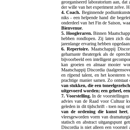
georganiseerd laboratorium aan, dat z
der wille van het experiment zelve. H
4. Coach.
Beginnende podiumkunstena
niks - een helpende hand die begelei
onderdeel van het Fin de Saison, waa
Bienvenue
.
5.
Hoogleraren.
Binnen Maatschappi
hebben rondlopen. Zij laten zich da
jarenlange ervaring hebben opgedaan,
6. Repertoire.
Maatschappij Discor
geharnaste theatergek als de oprec
bijvoorbeeld een intelligent gecompon
kan groeien en almaar mooier word
Maatschappij Discordia (taalgrensov
en rijpend talent, en het koesteren
prachtige manier samen. Zo ontstaat 
van stukken, die een toneelgezelsch
uitgevoerd worden; een geheel, ee
7. Voorstelling.
In de voorstellingen
advies van de Raad voor Cultuur kwa
geleden in dit tijdschrift - toen nog
van de ordening die kunst heet
,
vleesgeworden vorm van dramaturgie 
statisch en abstract uitgangspunt ge
Discordia is niet alleen een voorste