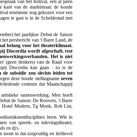
spraak van het festival, een al jaren
e kant van de marktstraat: de koude
stival tenminste nog gekozen voor een
agen te gast is in de Scheldestad met
tember) het jaarlijkse Debut de Saison
t het persbericht van 't Barre Land, de
taal belang voor het theaterklimaat.
pij Discordia wordt afgeschaft, rest
menwerkingsverbanden. Het is niet
rs' (geen denkers) van de Raad voor
ppij Discordia kan gaan - zo is de
 de subsidie zou slechts leiden tot
tegen deze boude stellingname
zeven
tvliedende centrum dat Maatschappij
 artistieke samenwerking. Men hoeft
 Debut de Saison: De Roovers, 't Barre
, Hotel Modern, Tg Monk, Rob List,
odium)kunstdisciplines heen. Wie in
men van spreek- en inlevingstheater,
ds en dj's.
n toont in dat zorgvuldig en liefdevol