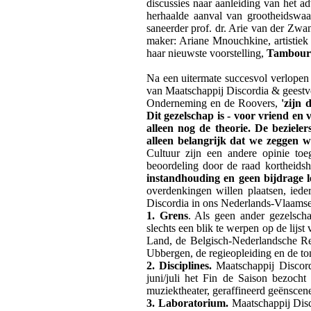
discussies naar aanleiding van het a
herhaalde aanval van grootheidswa
saneerder prof. dr. Arie van der Zwa
maker: Ariane Mnouchkine, artistiek 
haar nieuwste voorstelling,
Tambours
Na een uitermate succesvol verlopen F
van Maatschappij Discordia & geest
Onderneming en de Roovers,
'zijn 
Dit gezelschap is - voor vriend en 
alleen nog de theorie. De beziel
alleen belangrijk dat we zeggen
Cultuur zijn een andere opinie to
beoordeling door de raad kortheids
instandhouding en geen bijdrage l
overdenkingen willen plaatsen, ied
Discordia in ons Nederlands-Vlaamse 
1. Grens
. Als geen ander gezelsch
slechts een blik te werpen op de lijs
Land, de Belgisch-Nederlandsche R
Ubbergen, de regieopleiding en de t
2. Disciplines.
Maatschappij Discor
juni/juli het Fin de Saison bezocht
muziektheater, geraffineerd geënscene
3.
Laboratorium.
Maatschappij Disco