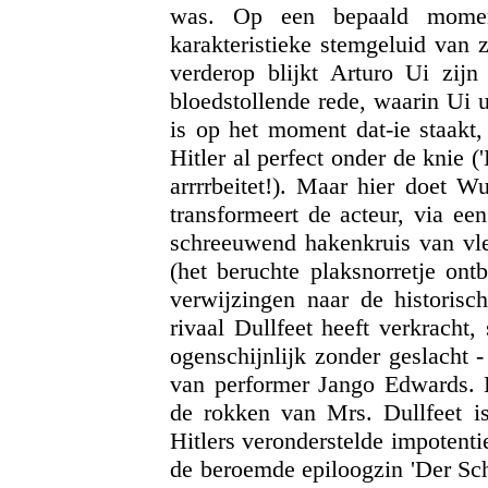
was. Op een bepaald moment 
karakteristieke stemgeluid van 
verderop blijkt Arturo Ui zijn
bloedstollende rede, waarin Ui u
is op het moment dat-ie staakt,
Hitler al perfect onder de knie ('
arrrrbeitet!). Maar hier doet W
transformeert de acteur, via ee
schreeuwend hakenkruis van vlee
(het beruchte plaksnorretje ont
verwijzingen naar de historisc
rivaal Dullfeet heeft verkracht
ogenschijnlijk zonder geslacht
van performer Jango Edwards. H
de rokken van Mrs. Dullfeet i
Hitlers veronderstelde impotenti
de beroemde epiloogzin 'Der Sch