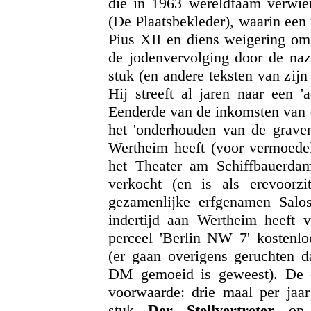
die in 1963 wereldfaam verwie
(De Plaatsbekleder), waarin een
Pius XII en diens weigering om
de jodenvervolging door de nazi
stuk (en andere teksten van zij
Hij streeft al jaren naar een '
Eenderde van de inkomsten van d
het 'onderhouden van de graven
Wertheim heeft (voor vermoede
het Theater am Schiffbauerda
verkocht (en is als erevoorzi
gezamenlijke erfgenamen Salos
indertijd aan Wertheim heeft 
perceel 'Berlin NW 7' kostenlo
(er gaan overigens geruchten d
DM gemoeid is geweest). De e
voorwaarde: drie maal per jaa
stuk
Der Stellvertreter
op h