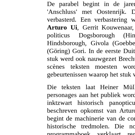
De parabel begint in de jare
'Anschluss' met Oostenrijk.
verbasterd. Een verbastering 
Arturo Ui
, Gerrit Kouwenaar
politicus Dogsborough (Hi
Hindsborough, Givola (Goebbe
(Göring) Gori. In de eerste Dui
stuk werd ook nauwgezet Brecht
scènes teksten moesten word
gebeurtenissen waarop het stuk 
Die teksten laat Heiner Mü
personages aan het publiek word
inktzwart historisch panopt
beschreven opkomst van Arturo
begint de machinerie van de cor
historische tredmolen. Die 
programmaboek verklaart re