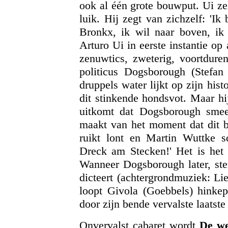
ook al één grote bouwput. Ui zel
luik. Hij zegt van zichzelf: 'I
Bronkx, ik wil naar boven, ik 
Arturo Ui in eerste instantie op
zenuwtics, zweterig, voortdure
politicus Dogsborough (Stefan
druppels water lijkt op zijn his
dit stinkende hondsvot. Maar h
uitkomt dat Dogsborough smee
maakt van het moment dat dit b
ruikt lont en Martin Wuttke s
Dreck am Stecken!' Het is het 
Wanneer Dogsborough later, ste
dicteert (achtergrondmuziek: Li
loopt Givola (Goebbels) hinkep
door zijn bende vervalste laatste
Onvervalst cabaret wordt
De we