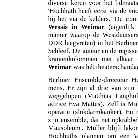
diverse keren voor het lidmaat
'Hochhuth heeft eerst via de vo
hij het via de kelders.' De iro
Wessis in Weimar
(eigenlij
manier waarop de Westdeutsers
DDR leegvreten) in het Berliner
Schleef. De auteur en de regisse
krantenkolommen met elkaar o
Weimar
was hét theaterschanda
Berliner Ensemble-directeur 
mens. Er zijn al drie van zijn
weggelopen (Matthias Langho
actrice Eva Mattes). Zelf is Mül
operatie (slokdarmkanker). En 
zijn ensemble, dat net opkrabbel
Mausoleum'. Müller blijft lakon
Hochhuths plannen om een 'act