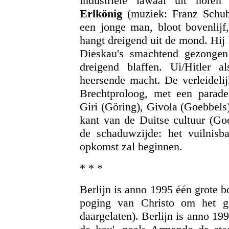
industriële lawaai uit horen
Erlkönig
(muziek: Franz Schube
een jonge man, bloot bovenlijf
hangt dreigend uit de mond. Hij h
Dieskau's smachtend gezongen 
dreigend blaffen. Ui/Hitler a
heersende macht. De verleidelij
Brechtproloog, met een parade
Giri (Göring), Givola (Goebbel
kant van de Duitse cultuur (Go
de schaduwzijde: het vuilnisb
opkomst zal beginnen.
* * *
Berlijn is anno 1995 één grote 
poging van Christo om het g
daargelaten). Berlijn is anno 199