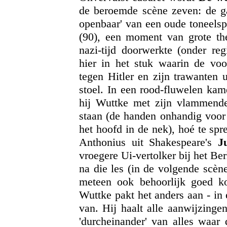
de beroemde scène zeven: de ga
openbaar' van een oude toneelsp
(90), een moment van grote thea
nazi-tijd doorwerkte (onder reg
hier in het stuk waarin de voo
tegen Hitler en zijn trawanten u
stoel. In een rood-fluwelen kame
hij Wuttke met zijn vlammende
staan (de handen onhandig voor 
het hoofd in de nek), hoé te spr
Anthonius uit Shakespeare's
J
vroegere Ui-vertolker bij het Ber
na die les (in de volgende scèn
meteen ook behoorlijk goed kon
Wuttke pakt het anders aan - in 
van. Hij haalt alle aanwijzinge
'durcheinander' van alles waar 