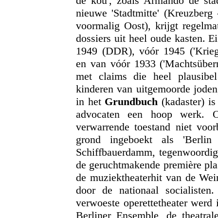
de kou', zoals Armando de sta
nieuwe 'Stadtmitte' (Kreuzberg
voormalig Oost), krijgt regelma
dossiers uit heel oude kasten. 
1949 (DDR), vóór 1945 ('Kriegse
en van vóór 1933 ('Machtsübern
met claims die heel plausibel
kinderen van uitgemoorde joden,
in het
Grundbuch
(kadaster) is
advocaten een hoop werk. Oo
verwarrende toestand niet voorb
grond ingeboekt als 'Berli
Schiffbauerdamm, tegenwoordig:
de geruchtmakende première pla
de muziektheaterhit van de We
door de nationaal socialisten
verwoeste operettetheater werd 
Berliner Ensemble, de theatra